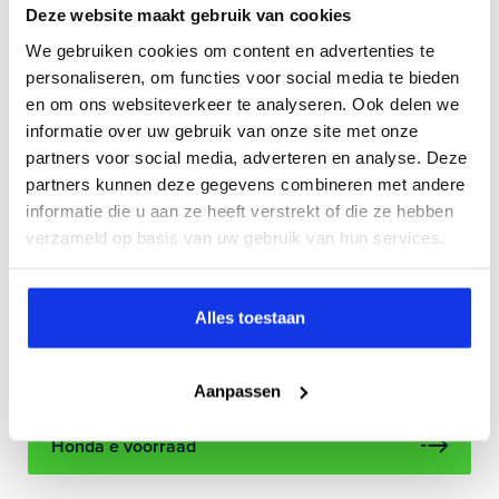
scala aan veiligheids- en comfortvoorzieningen zoals
Deze website maakt gebruik van cookies
adaptive cruise control met automatisch volgen bij lage
We gebruiken cookies om content en advertenties te
snelheid, lane keeping assist, dodehoek sensor en een
personaliseren, om functies voor social media te bieden
navigatiesysteem.
en om ons websiteverkeer te analyseren. Ook delen we
informatie over uw gebruik van onze site met onze
Het instapmodel van de Honda e is al behoorlijk
partners voor social media, adverteren en analyse. Deze
aangekleed met mooie features zoals de virtuele
partners kunnen deze gegevens combineren met andere
buitenspiegels, klimaatregeling op afstand, eenvoudig
informatie die u aan ze heeft verstrekt of die ze hebben
parkeren dankzij de parkeersensoren en
verzameld op basis van uw gebruik van hun services.
achteruitrijcamera, sfeerverlichting en 16" lichtmetalen
velgen. De rijker uitgeruste Honda e Advance biedt
daarboven op onder meer een premium audio installatie
Alles toestaan
met acht luidsprekers, Honda Parking Pilot (automatisch
parkeren), en een vermogen van 154 pk in plaats de
standaard 136 pk.
Aanpassen
Honda e voorraad