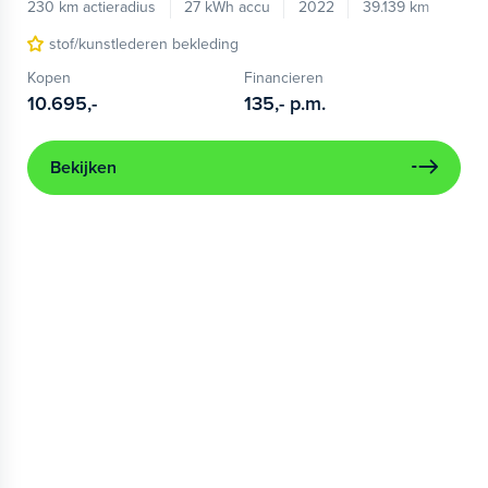
230 km actieradius
27 kWh accu
2022
39.139 km
stof/kunstlederen bekleding
Kopen
Financieren
10.695,-
135,-
p.m.
Bekijken