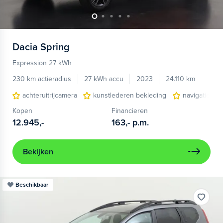
Dacia
Spring
Expression 27 kWh
230 km actieradius
27 kWh accu
2023
24.110 km
achteruitrijcamera
kunstlederen bekleding
navigatiesys
Kopen
Financieren
12.945,-
163,-
p.m.
Bekijken
Beschikbaar