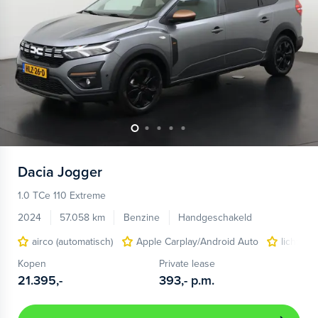
Dacia
Jogger
1.0 TCe 110 Extreme
2024
57.058 km
Benzine
Handgeschakeld
airco (automatisch)
Apple Carplay/Android Auto
lichtmet
Kopen
Private lease
21.395,-
393,-
p.m.