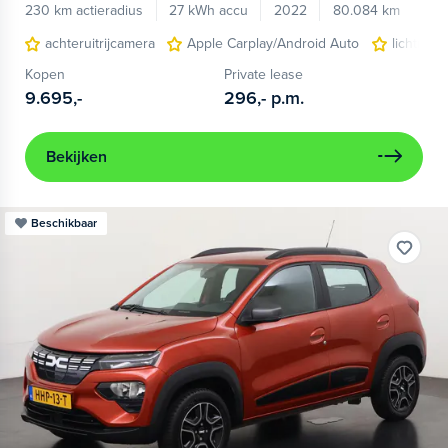
230 km actieradius
27 kWh accu
2022
80.084 km
achteruitrijcamera
Apple Carplay/Android Auto
lichtmeta
Kopen
Private lease
9.695,-
296,-
p.m.
Bekijken
Beschikbaar