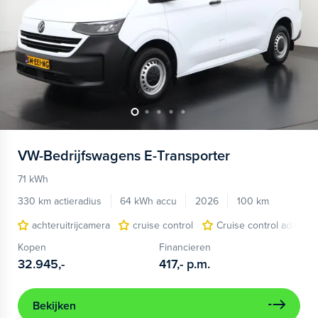
VW-Bedrijfswagens
E-Transporter
71 kWh
330 km actieradius
64 kWh accu
2026
100 km
achteruitrijcamera
cruise control
Cruise control adaptief
Kopen
Financieren
32.945,-
417,-
p.m.
Bekijken