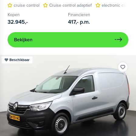
cruise control
Cruise control adaptief
electronic climate
Kopen
Financieren
32.945,-
417,-
p.m.
Bekijken
Beschikbaar