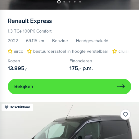
Renault
Express
1.3 TCe 100PK Comfort
2022
69.115 km
Benzine
Handgeschakeld
airco
bestuurdersstoel in hoogte verstelbaar
cruise con
Kopen
Financieren
13.895,-
175,-
p.m.
Bekijken
Beschikbaar