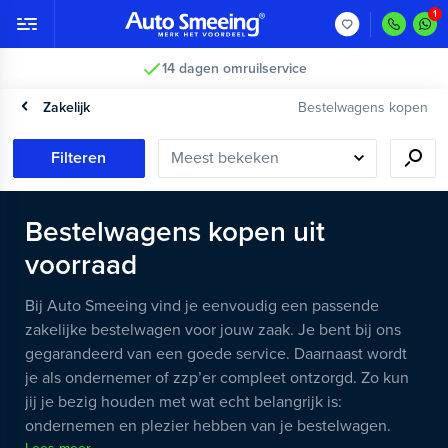
14 dagen omruilservice
Zakelijk
Bestelwagens kopen
Filteren
Bestelwagens kopen uit
voorraad
Bij Auto Smeeing vind je eenvoudig een passende
zakelijke bestelwagen voor jouw zaak. Je bent bij ons
gegarandeerd van een goede service. Daarnaast wordt
je als ondernemer of zzp’er compleet ontzorgd. Zo kun
jij je bezig houden met wat echt belangrijk is:
ondernemen en plezier hebben van je bestelwagen.