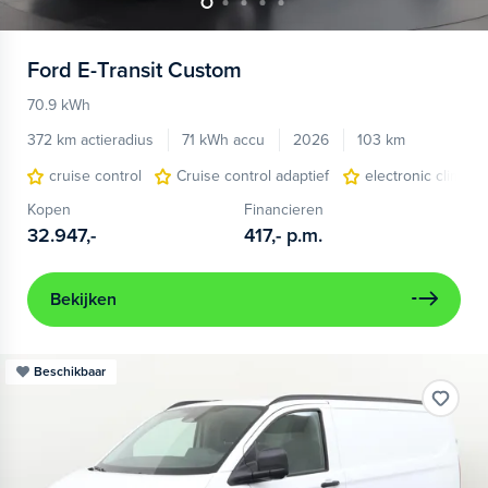
Ford
E-Transit Custom
70.9 kWh
372 km actieradius
71 kWh accu
2026
103 km
cruise control
Cruise control adaptief
electronic climate
Kopen
Financieren
32.947,-
417,-
p.m.
Bekijken
Beschikbaar