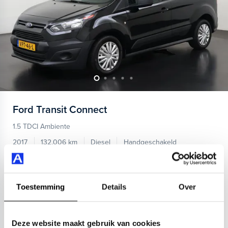
Ford
Transit Connect
1.5 TDCI Ambiente
2017
132.006 km
Diesel
Handgeschakeld
trekhaak
Kopen
Financieren
6.434,-
81,-
p.m.
Toestemming
Details
Over
Bekijken
Deze website maakt gebruik van cookies