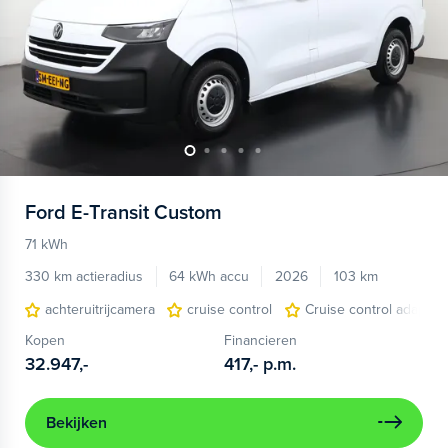
Ford
E-Transit Custom
71 kWh
330 km actieradius
64 kWh accu
2026
103 km
achteruitrijcamera
cruise control
Cruise control adaptief
Kopen
Financieren
32.947,-
417,-
p.m.
Bekijken