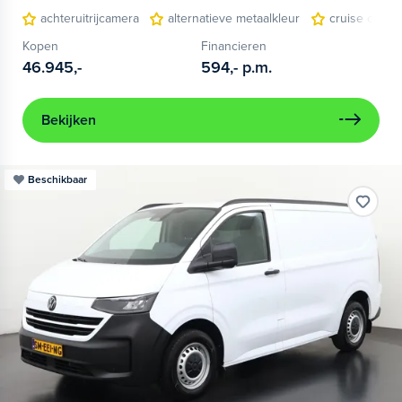
achteruitrijcamera
alternatieve metaalkleur
cruise contro
Kopen
Financieren
46.945,-
594,-
p.m.
Bekijken
Beschikbaar