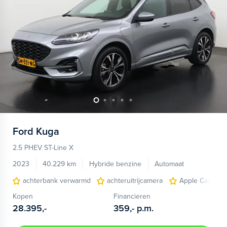
Ford
Kuga
2.5 PHEV ST-Line X
2023
40.229 km
Hybride benzine
Automaat
achterbank verwarmd
achteruitrijcamera
Apple Carplay/
Kopen
Financieren
28.395,-
359,-
p.m.