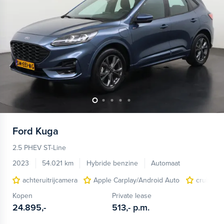
Ford
Kuga
2.5 PHEV ST-Line
2023
54.021 km
Hybride benzine
Automaat
achteruitrijcamera
Apple Carplay/Android Auto
cruise c
Kopen
Private lease
24.895,-
513,-
p.m.