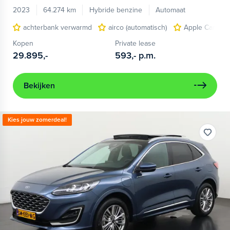
2023
64.274 km
Hybride benzine
Automaat
achterbank verwarmd
airco (automatisch)
Apple Carplay
Kopen
Private lease
29.895,-
593,-
p.m.
Bekijken
Kies jouw zomerdeal!