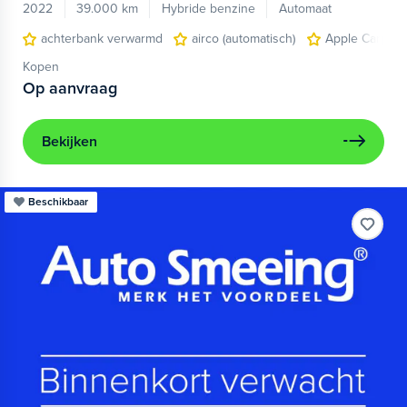
2022
39.000 km
Hybride benzine
Automaat
achterbank verwarmd
airco (automatisch)
Apple Carplay
Kopen
Op aanvraag
Bekijken
Beschikbaar