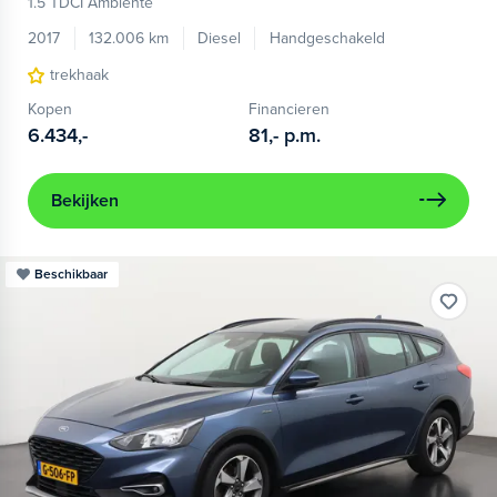
1.5 TDCI Ambiente
2017
132.006 km
Diesel
Handgeschakeld
trekhaak
Kopen
Financieren
6.434,-
81,-
p.m.
Bekijken
Beschikbaar