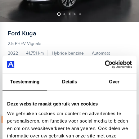
Ford
Kuga
2.5 PHEV Vignale
2022
41.751 km
Hybride benzine
Automaat
achterbank verwarmd
airco (automatisch)
Apple Carplay
Kopen
Private lease
28.944,-
543,-
p.m.
Toestemming
Details
Over
Bekijken
Deze website maakt gebruik van cookies
We gebruiken cookies om content en advertenties te
Kies jouw zomerdeal!
personaliseren, om functies voor social media te bieden
en om ons websiteverkeer te analyseren. Ook delen we
informatie over uw gebruik van onze site met onze