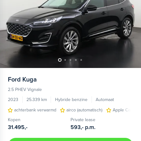
Ford
Kuga
2.5 PHEV Vignale
2023
25.339 km
Hybride benzine
Automaat
achterbank verwarmd
airco (automatisch)
Apple Carplay
Kopen
Private lease
31.495,-
593,-
p.m.