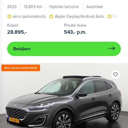
2023
12.803 km
Hybride benzine
Automaat
airco (automatisch)
Apple Carplay/Android Auto
head-up
Kopen
Private lease
28.895,-
543,-
p.m.
Bekijken
Kies jouw zomerdeal!