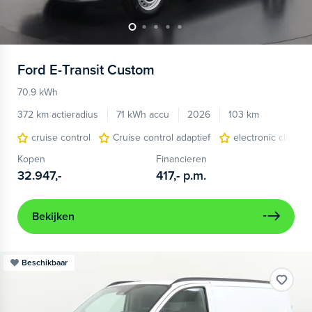
Ford
E-Transit Custom
70.9 kWh
372 km actieradius
71 kWh accu
2026
103 km
cruise control
Cruise control adaptief
electronic climate
Kopen
Financieren
32.947,-
417,-
p.m.
Bekijken
Beschikbaar