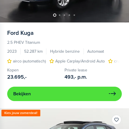
Ford
Kuga
2.5 PHEV Titanium
2023
52.287 km
Hybride benzine
Automaat
airco (automatisch)
Apple Carplay/Android Auto
cruise c
Kopen
Private lease
23.695,-
493,-
p.m.
Bekijken
Kies jouw zomerdeal!