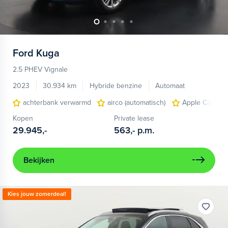
Ford
Kuga
2.5 PHEV Vignale
2023
30.934 km
Hybride benzine
Automaat
achterbank verwarmd
airco (automatisch)
Apple Carplay
Kopen
Private lease
29.945,-
563,-
p.m.
Bekijken
Kies jouw zomerdeal!