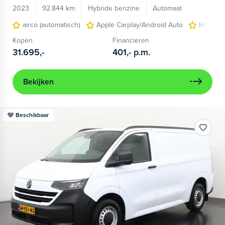
2023
92.844 km
Hybride benzine
Automaat
airco (automatisch)
Apple Carplay/Android Auto
lichtmet
Kopen
Financieren
31.695,-
401,-
p.m.
Bekijken
Beschikbaar