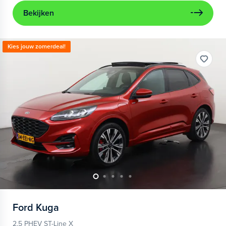
Bekijken
Kies jouw zomerdeal!
Ford
Kuga
2.5 PHEV ST-Line X