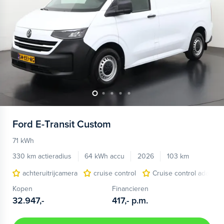
Ford
E-Transit Custom
71 kWh
330 km actieradius
64 kWh accu
2026
103 km
achteruitrijcamera
cruise control
Cruise control adaptief
Kopen
Financieren
32.947,-
417,-
p.m.