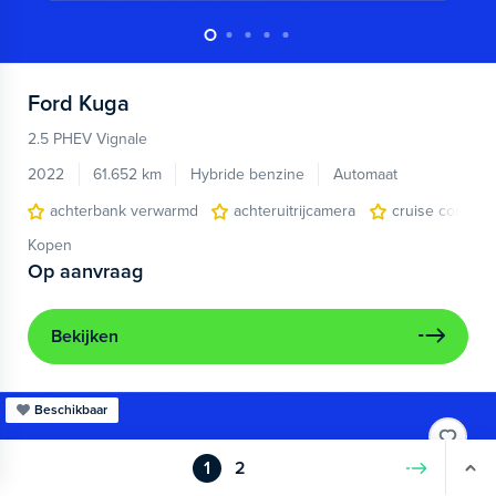
Ford
Kuga
2.5 PHEV Vignale
2022
61.652 km
Hybride benzine
Automaat
achterbank verwarmd
achteruitrijcamera
cruise control
Kopen
Op aanvraag
Bekijken
Beschikbaar
1
2
Volgende