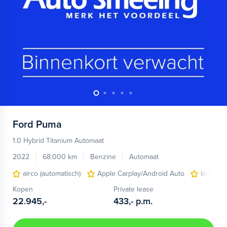
Ford
Puma
1.0 Hybrid Titanium Automaat
2022
68.000 km
Benzine
Automaat
airco (automatisch)
Apple Carplay/Android Auto
lichtmet
Kopen
Private lease
22.945,-
433,-
p.m.