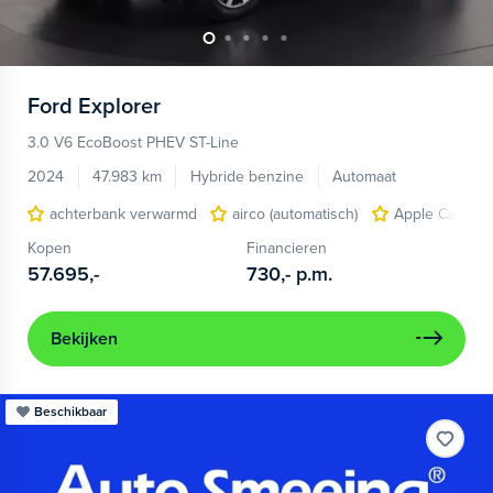
Ford
Explorer
3.0 V6 EcoBoost PHEV ST-Line
2024
47.983 km
Hybride benzine
Automaat
achterbank verwarmd
airco (automatisch)
Apple Carplay
Kopen
Financieren
57.695,-
730,-
p.m.
Bekijken
Beschikbaar