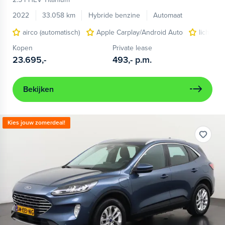
2022
33.058 km
Hybride benzine
Automaat
airco (automatisch)
Apple Carplay/Android Auto
lichtmet
Kopen
Private lease
23.695,-
493,-
p.m.
Bekijken
Kies jouw zomerdeal!