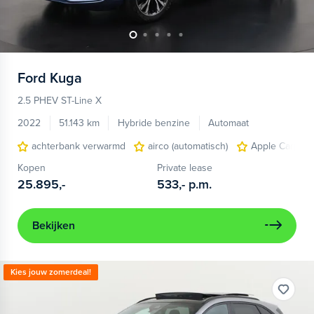
Ford
Kuga
2.5 PHEV ST-Line X
2022
51.143 km
Hybride benzine
Automaat
achterbank verwarmd
airco (automatisch)
Apple Carplay
Kopen
Private lease
25.895,-
533,-
p.m.
Bekijken
Kies jouw zomerdeal!