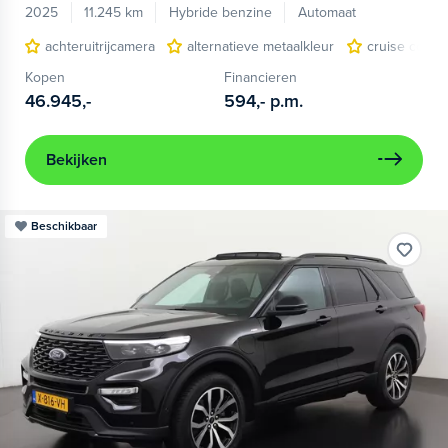
2025
11.245 km
Hybride benzine
Automaat
achteruitrijcamera
alternatieve metaalkleur
cruise contro
Kopen
Financieren
46.945,-
594,-
p.m.
Bekijken
Beschikbaar