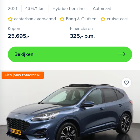
2021
43.671 km
Hybride benzine
Automaat
achterbank verwarmd
Bang & Olufsen
cruise control a
Kopen
Financieren
25.695,-
325,-
p.m.
Bekijken
Kies jouw zomerdeal!