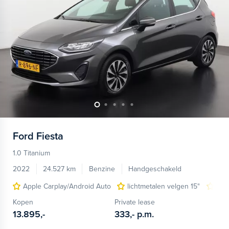
Ford
Fiesta
1.0 Titanium
2022
24.527 km
Benzine
Handgeschakeld
Apple Carplay/Android Auto
lichtmetalen velgen 15"
par
Kopen
Private lease
13.895,-
333,-
p.m.