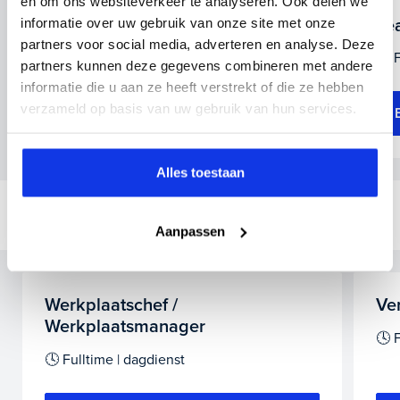
en om ons websiteverkeer te analyseren. Ook delen we
informatie over uw gebruik van onze site met onze
Klantencontact-medewerker
Le
partners voor social media, adverteren en analyse. Deze
🕓 32-40 uur | dag- en avonddienst
🕓 
partners kunnen deze gegevens combineren met andere
informatie die u aan ze heeft verstrekt of die ze hebben
verzameld op basis van uw gebruik van hun services.
Bekijk vacature
Alles toestaan
Bike Totaal Smeeing
Aanpassen
Werkplaatschef /
Ve
Werkplaatsmanager
🕓 F
🕓 Fulltime | dagdienst