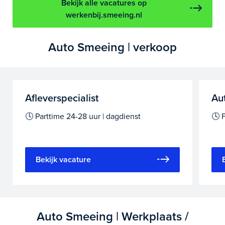
Bekijk alle vacatures op
werkenbij.smeeing.nl
Auto Smeeing | verkoop
Afleverspecialist
Au
🕓 Parttime 24-28 uur | dagdienst
🕓 F
Bekijk vacature
Auto Smeeing | Werkplaats /