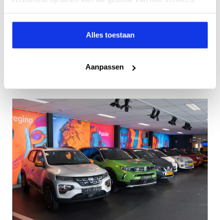
Modernste elektrische apparatuur
Altijd up-to-date software
Continu bijgeschoolde autotechnici
Alles toestaan
Specialist in gecombineerd onderhoud aan hybride
voertuigen
Aanpassen
Service zoals u die van uw vertrouwde
garagebedrijf gewend bent