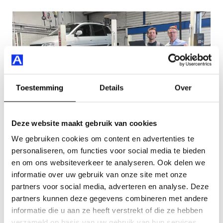
Toestemming
Details
Over
Deze website maakt gebruik van cookies
We gebruiken cookies om content en advertenties te
personaliseren, om functies voor social media te bieden
en om ons websiteverkeer te analyseren. Ook delen we
De voordelen van NexDrive / Auto
informatie over uw gebruik van onze site met onze
Smeeing
partners voor social media, adverteren en analyse. Deze
partners kunnen deze gegevens combineren met andere
Behoud van fabrieksgarantie
informatie die u aan ze heeft verstrekt of die ze hebben
Experts in alle merken
verzameld op basis van uw gebruik van hun services.