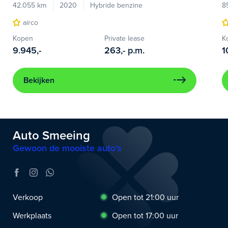
42.055 km
2020
Hybride benzine
8
airco
Kopen
Private lease
K
9.945,-
263,-
p.m.
1
Bekijken
Auto Smeeing
Gewoon de mooiste auto’s
Verkoop
Open tot 21:00 uur
Werkplaats
Open tot 17:00 uur