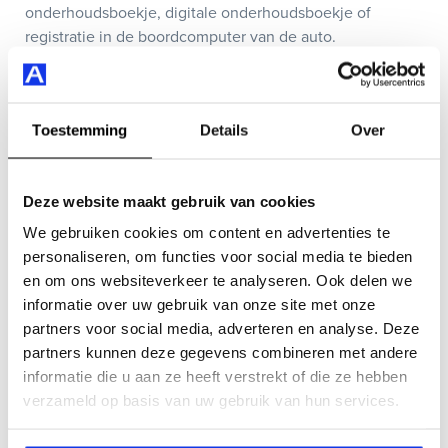
onderhoudsboekje, digitale onderhoudsboekje of
registratie in de boordcomputer van de auto.
Fris en schone auto |
Je gekochte auto wordt schoon
opgeleverd. Extra reinigings services zijn mogelijk met
Toestemming
Details
Over
een van onze afleverpakketten.
Maak een proefrit
| Om er zeker van te zijn dat jij je
Deze website maakt gebruik van cookies
droomauto vindt mag je uitgebreid kennismaken met
onze occasions. Een proefrit is daarom altijd mogelijk,
We gebruiken cookies om content en advertenties te
ook aan huis of op een andere locatie naar wens.
personaliseren, om functies voor social media te bieden
en om ons websiteverkeer te analyseren. Ook delen we
Garantie voorwaarden van Auto
informatie over uw gebruik van onze site met onze
partners voor social media, adverteren en analyse. Deze
Smeeing
partners kunnen deze gegevens combineren met andere
Op al onze auto's zijn onze garantievoorwaarden van
informatie die u aan ze heeft verstrekt of die ze hebben
toepassing. Hierin staat onder andere aangegeven hoe
verzameld op basis van uw gebruik van hun services.
lang de garantieperiode is en op welke onderdelen je
garantie hebt.