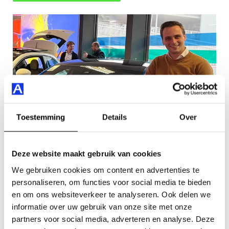
Toestemming
Details
Over
Deze website maakt gebruik van cookies
We gebruiken cookies om content en advertenties te
Meer Auto Smeeing
Reviews
personaliseren, om functies voor social media te bieden
en om ons websiteverkeer te analyseren. Ook delen we
Meer Auto Smeeing
informatie over uw gebruik van onze site met onze
partners voor social media, adverteren en analyse. Deze
Ooit begonnen als 1-mans reparatiebedrijf en nu, 50 jaar