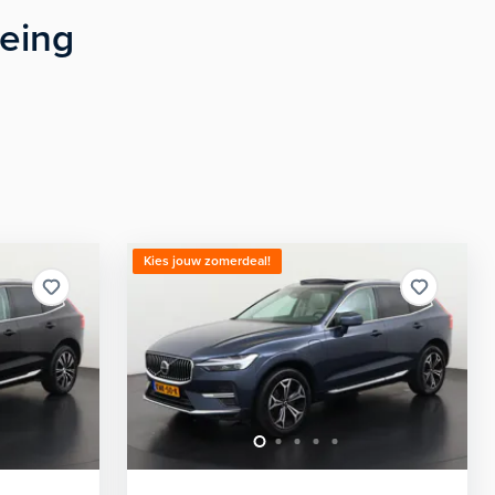
eeing
Kies jouw zomerdeal!