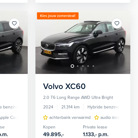
Kies jouw zomerdeal!
Volvo
XC60
2.0 T6 Long Range AWD Ultra Bright
e benzine
Automaat
2024
21.314 km
Hybride benzine
Auto
Apple Carplay/Android Auto
audio installatie premium
achterbank verwarmd
cruise control adaptief met Stop&Go en 
audio installatie premium
audio installatie p
cruise con
ase
Kopen
Private lease
p.m.
49.895,-
1.133,-
p.m.