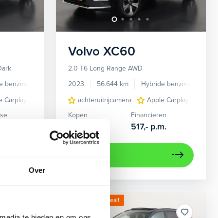
Volvo
XC60
Dark
2.0 T6 Long Range AWD
e benzine
Automaat
2023
56.644 km
Hybride benzine
Auto
e Carplay/Android Auto
elektrisch bedienbare achterklep met sensorsturing
achteruitrijcamera
elektrisch bedienbare achterklep met senso
Apple Carplay/Android
elektrisch gl
ase
Kopen
Financieren
m.
40.895,-
517,-
p.m.
Bekijken
Over
Kies jouw zomerdeal!
 media te bieden en om ons