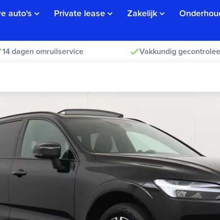
e auto's
Private lease
Zakelijk
Onderhou
14 dagen omruilservice
Vakkundig gecontrolee