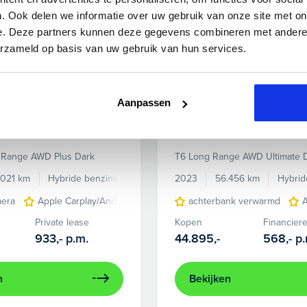
. Ook delen we informatie over uw gebruik van onze site met on
e. Deze partners kunnen deze gegevens combineren met andere i
erzameld op basis van uw gebruik van hun services.
Aanpassen
XC60
Volvo
XC60
 Range AWD Plus Dark
T6 Long Range AWD Ultimate 
.021 km
Hybride benzine
Automaat
2023
56.456 km
Hybrid
mera
Apple Carplay/Android Auto
cruise control adaptief met S
achterbank verwarmd
Private lease
Kopen
Financier
933,-
p.m.
44.895,-
568,-
p.
n
Bekijken