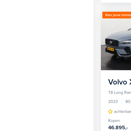
Kies jouw zomer
Volvo
T8 Long Ran
2023
80
achterba
Kopen
46.895,-