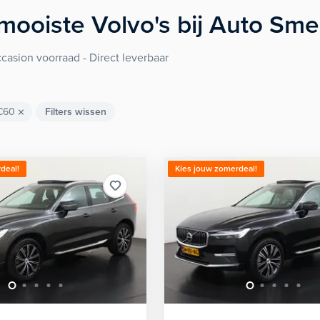
mooiste
Volvo's
bij Auto Sm
asion voorraad - Direct leverbaar
C60
Filters wissen
deal!
Kies jouw zomerdeal!