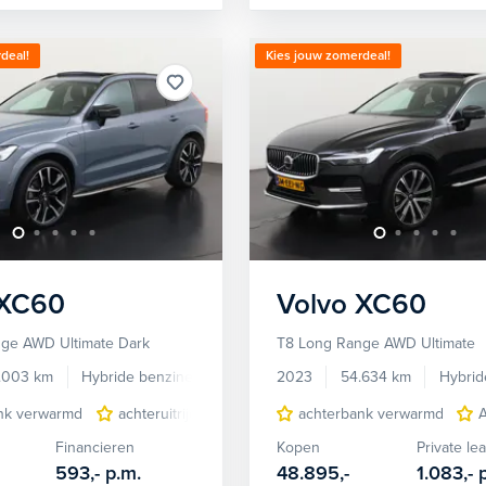
deal!
Kies jouw zomerdeal!
XC60
Volvo
XC60
ge AWD Ultimate Dark
T8 Long Range AWD Ultimate
.003 km
Hybride benzine
Automaat
2023
54.634 km
Hybrid
nk verwarmd
achteruitrijcamera
Apple Carplay/Android Auto
achterbank verwarmd
Financieren
Kopen
Private le
593,-
p.m.
48.895,-
1.083,-