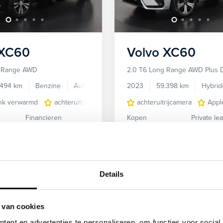
XC60
Volvo
XC60
g Range AWD
2.0 T6 Long Range AWD Plus 
.494 km
Benzine
Automaat
2023
59.398 km
Hybrid
nk verwarmd
achteruitrijcamera
Apple Carplay/Android Auto
achteruitrijcamera
Appl
Financieren
Kopen
Private le
479,-
p.m.
39.695,-
883,-
p.
n
Bekijken
Details
deal!
Kies jouw zomerdeal!
 van cookies
ent en advertenties te personaliseren, om functies voor social