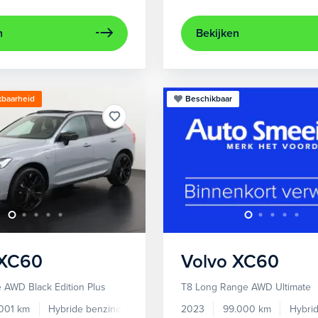
n
Bekijken
kbaarheid
Beschikbaar
XC60
Volvo
XC60
 AWD Black Edition Plus
T8 Long Range AWD Ultimate
.001 km
Hybride benzine
Automaat
2023
99.000 km
Hybri