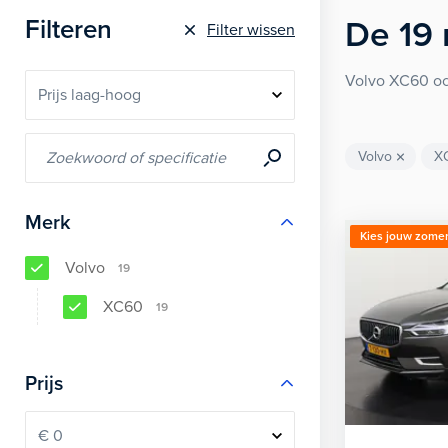
Filteren
De
19
Filter wissen
Volvo XC60 occ
Volvo
X
Merk
Kies jouw zomer
Volvo
19
XC60
19
Prijs