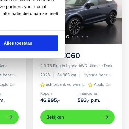
ze partners voor social
nformatie die u aan ze heeft
Alles toestaan
Volvo
XC60
Dark
2.0 T6 Plug-in hybrid AWD Ultimate Dark
e benzine
Automaat
2023
84.385 km
Hybride benzine
Auto
top&Go en stuurhulp
Apple Carplay/Android Auto
elektrisch bedienbare achterklep met sensorstu
achterbank verwarmd
audio installatie high end
Apple Carplay/Andr
cruise co
en
Kopen
Financieren
m.
46.895,-
593,-
p.m.
Bekijken