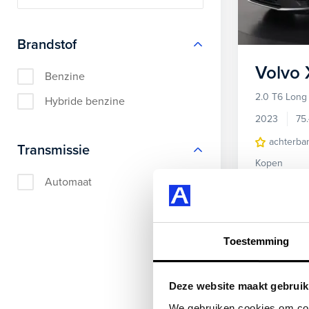
Brandstof
Volvo
Benzine
2.0 T6 Lon
Hybride benzine
2023
75
achterba
Transmissie
Kopen
37.895,-
Automaat
Bekijke
Toestemming
Kies jouw zomer
Deze website maakt gebruik
We gebruiken cookies om cont