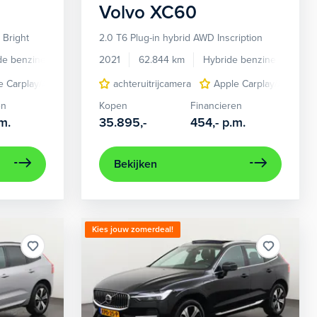
Volvo
XC60
 Bright
2.0 T6 Plug-in hybrid AWD Inscription
de benzine
Automaat
2021
62.844 km
Hybride benzine
Auto
y/Android Auto
e Carplay/Android Auto
Autonomous Emergency Braking
achteruitrijcamera
comfortstoel(en)
Apple Carplay/Android
elektrisch bedienbare 
bots herkennin
en
Kopen
Financieren
m.
35.895,-
454,-
p.m.
Bekijken
Kies jouw zomerdeal!