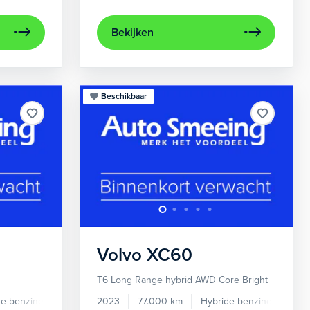
Bekijken
Beschikbaar
Volvo
XC60
T6 Long Range hybrid AWD Core Bright
de benzine
Automaat
2023
77.000 km
Hybride benzine
Auto