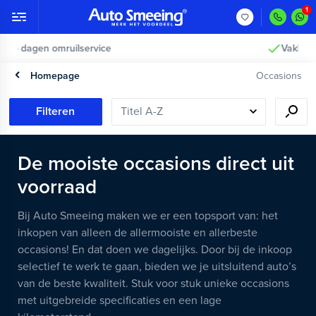
Vakkundig gecontroleerd >
Homepage
Occasions
Filteren
De mooiste occasions direct uit
voorraad
Bij Auto Smeeing maken we er een topsport van: het
inkopen van alleen de allermooiste en allerbeste
occasions! En dat doen we dagelijks. Door bij de inkoop
selectief te werk te gaan, bieden we je uitsluitend auto’s
van de beste kwaliteit. Stuk voor stuk unieke occasions
met uitgebreide specificaties en een lage