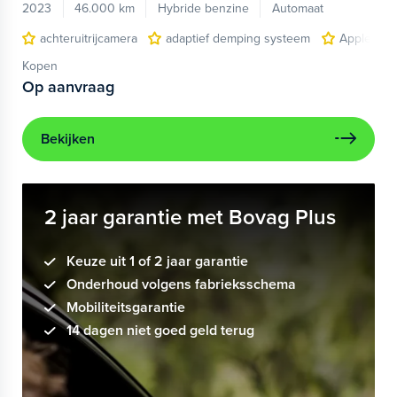
2023
46.000 km
Hybride benzine
Automaat
achteruitrijcamera
adaptief demping systeem
Apple Car
Kopen
Op aanvraag
Bekijken
2 jaar garantie met Bovag Plus
Keuze uit 1 of 2 jaar garantie
Onderhoud volgens fabrieksschema
Mobiliteitsgarantie
14 dagen niet goed geld terug