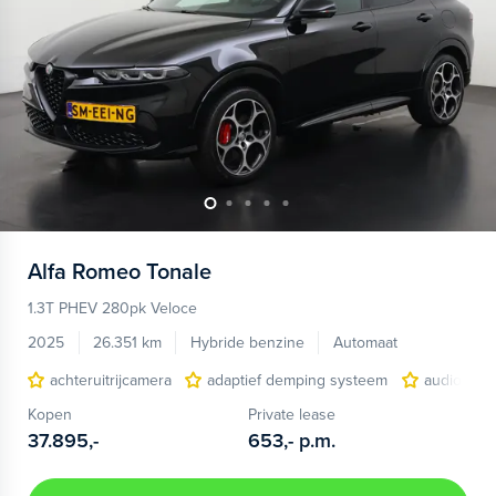
Alfa Romeo
Tonale
1.3T PHEV 280pk Veloce
2025
26.351 km
Hybride benzine
Automaat
achteruitrijcamera
adaptief demping systeem
audio inst
Kopen
Private lease
37.895,-
653,-
p.m.