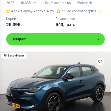
2025
16.635 km
413 km actieradius
Elektrisch
Apple Carplay/Android Auto
cruise control adaptief
LED
Kopen
Private lease
25.395,-
543,-
p.m.
Bekijken
Beschikbaar