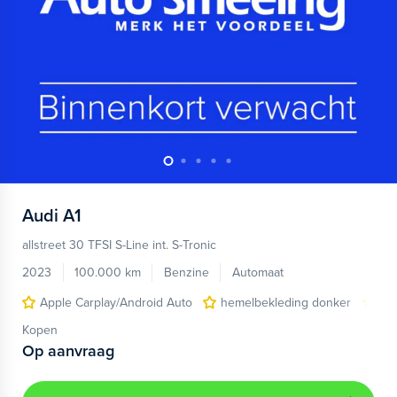
Audi
A1
allstreet 30 TFSI S-Line int. S-Tronic
2023
100.000 km
Benzine
Automaat
Apple Carplay/Android Auto
hemelbekleding donker
lic
Kopen
Op aanvraag