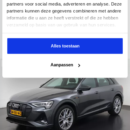
2021
52.979 km
Hybride benzine
Automaat
partners voor social media, adverteren en analyse. Deze
partners kunnen deze gegevens combineren met andere
achteruitrijcamera
Apple Carplay/Android Auto
electroni
informatie die u aan ze heeft verstrekt of die ze hebben
Kopen
verzameld op basis van uw gebruik van hun services.
Op aanvraag
Bekijken
Alles toestaan
Beschikbaar
Aanpassen