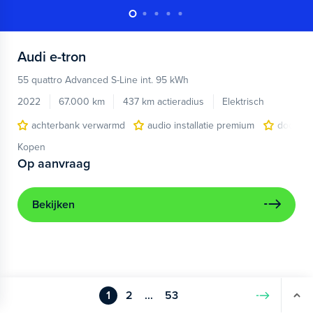
Audi
e-tron
55 quattro Advanced S-Line int. 95 kWh
2022
67.000 km
437 km actieradius
Elektrisch
achterbank verwarmd
audio installatie premium
dodehoe
Kopen
Op aanvraag
Bekijken
1
2
...
53
Volgende