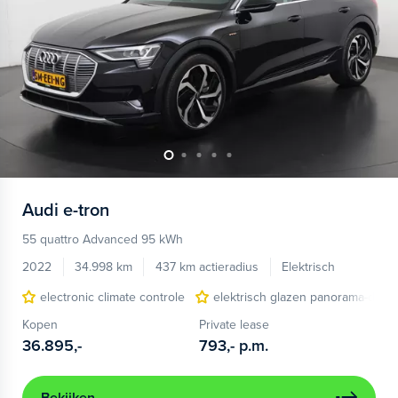
Audi
e-tron
55 quattro Advanced 95 kWh
2022
34.998 km
437 km actieradius
Elektrisch
electronic climate controle
elektrisch glazen panorama-dak
Kopen
Private lease
36.895,-
793,-
p.m.
Bekijken