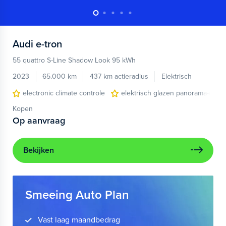
Audi
e-tron
55 quattro S-Line Shadow Look 95 kWh
2023
65.000 km
437 km actieradius
Elektrisch
electronic climate controle
elektrisch glazen panorama-dak
Kopen
Op aanvraag
Bekijken
Smeeing Auto Plan
Vast laag maandbedrag