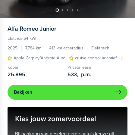
Alfa Romeo
Junior
Elettrica 54 kWh
2025
7.784 km
413 km actieradius
Elektrisch
Apple Carplay/Android Auto
cruise control adaptief
LED
Kopen
Private lease
25.895,-
533,-
p.m.
Bekijken
Kies jouw zomervoordeel
Bij aankoop van geselecteerde auto's keuze uit: