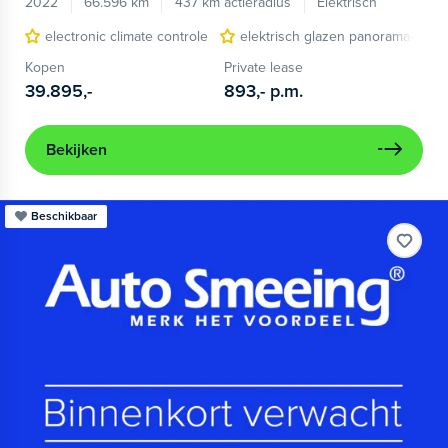
2022
66.596 km
437 km actieradius
Elektrisch
electronic climate controle
elektrisch glazen panorama-dak
Kopen
Private lease
39.895,-
893,-
p.m.
Bekijken
Beschikbaar