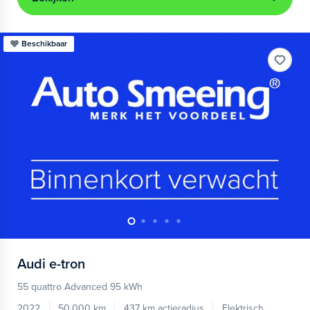
Beschikbaar
Audi
e-tron
55 quattro Advanced 95 kWh
2022
50.000 km
437 km actieradius
Elektrisch