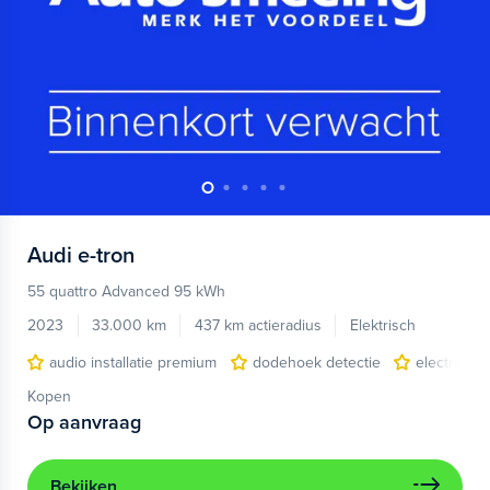
Audi
e-tron
55 quattro Advanced 95 kWh
2023
33.000 km
437 km actieradius
Elektrisch
audio installatie premium
dodehoek detectie
electronic 
Kopen
Op aanvraag
Bekijken