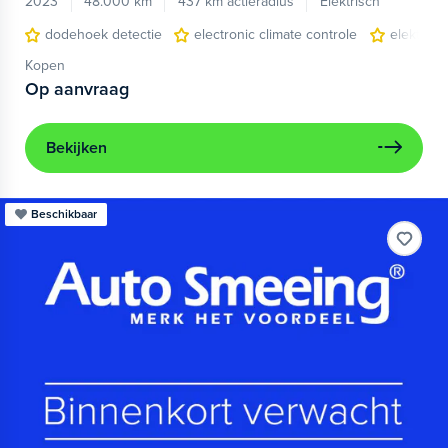
2023
48.000 km
437 km actieradius
Elektrisch
dodehoek detectie
electronic climate controle
elektris
Kopen
Op aanvraag
Bekijken
Beschikbaar