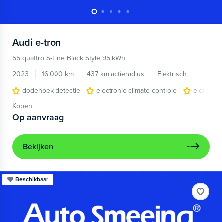
Audi
e-tron
55 quattro S-Line Black Style 95 kWh
2023
16.000 km
437 km actieradius
Elektrisch
dodehoek detectie
electronic climate controle
elektris
Kopen
Op aanvraag
Bekijken
Beschikbaar