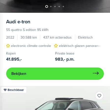
Audi
e-tron
55 quattro S edition 95 kWh
2022
30.588 km
437 km actieradius
Elektrisch
electronic climate controle
elektrisch glazen panorama-dak
Kopen
Private lease
41.895,-
983,-
p.m.
Bekijken
Beschikbaar