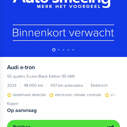
Audi
e-tron
55 quattro S-Line Black Edition 95 kWh
2023
48.000 km
437 km actieradius
Elektrisch
dodehoek detectie
electronic climate controle
elektris
Kopen
Op aanvraag