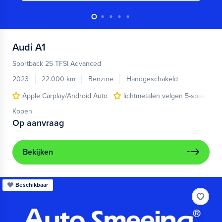
Audi
A1
Sportback 25 TFSI Advanced
2023
22.000 km
Benzine
Handgeschakeld
Apple Carplay/Android Auto
lichtmetalen velgen 5-spaaks 17
Kopen
Op aanvraag
Bekijken
Beschikbaar