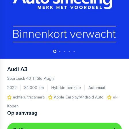
Audi
A3
Sportback 40 TFSIe Plug-In
2022
84.000 km
Hybride benzine
Automaat
achteruitrijcamera
Apple Carplay/Android Auto
electroni
Kopen
Op aanvraag