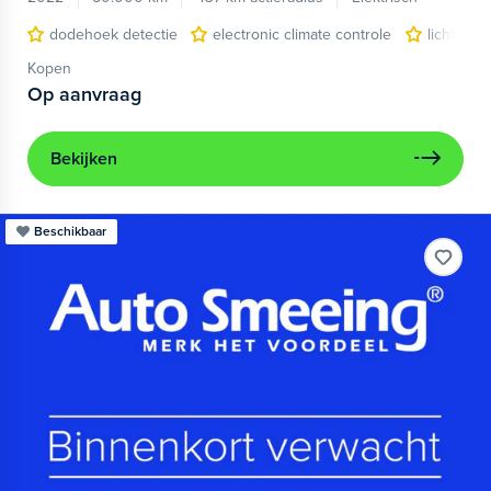
dodehoek detectie
electronic climate controle
lichtmeta
Kopen
Op aanvraag
Bekijken
Beschikbaar