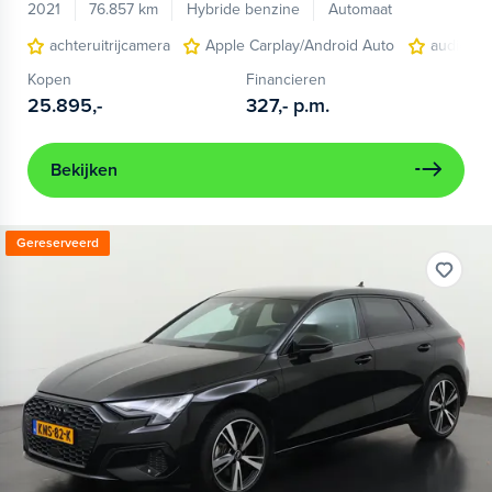
2021
76.857 km
Hybride benzine
Automaat
achteruitrijcamera
Apple Carplay/Android Auto
audio ins
Kopen
Financieren
25.895,-
327,-
p.m.
Bekijken
Gereserveerd