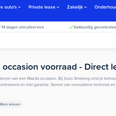
e auto's
Private lease
Zakelijk
Onderhou
14 dagen omruilservice
Vakkundig gecontrolee
occasion voorraad - Direct l
jplezier van een Mazda occasion. Bij Auto Smeeing vind je bet
ontroleerd en met garantie. Geniet van innovatieve techniek en t
ilters wissen