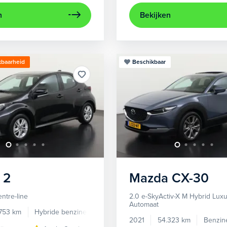
n
Bekijken
kbaarheid
Beschikbaar
2
Mazda
CX-30
entre-line
2.0 e-SkyActiv-X M Hybrid Lux
Automaat
.753 km
Hybride benzine
Automaat
2021
54.323 km
Benzin