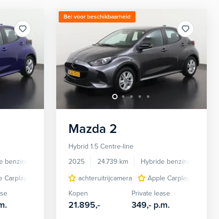
Bel voor beschikbaarheid
Mazda
2
Hybrid 1.5 Centre-line
e benzine
Automaat
2025
24.739 km
Hybride benzine
Auto
ctivatie
e Carplay/Android Auto
cruise control adaptief
achteruitrijcamera
lichtmetalen velgen 15"
dodehoek detectie
Apple Carplay/Android
metaal-/micakle
electro
ase
Kopen
Private lease
m.
21.895,-
349,-
p.m.