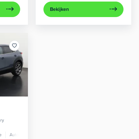
Bekijken
ury
e
Automaat