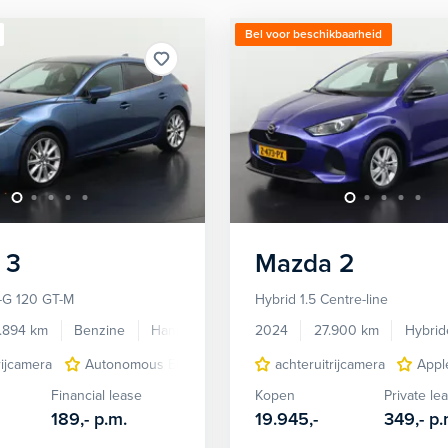
Bel voor beschikbaarheid
3
Mazda
2
v-G 120 GT-M
Hybrid 1.5 Centre-line
.894 km
Benzine
Handgeschakeld
2024
27.900 km
Hybrid
rijcamera
Autonomous Emergency Braking
achteruitrijcamera
bots herkenning en a
Appl
Financial lease
Kopen
Private le
189,-
p.m.
19.945,-
349,-
p.