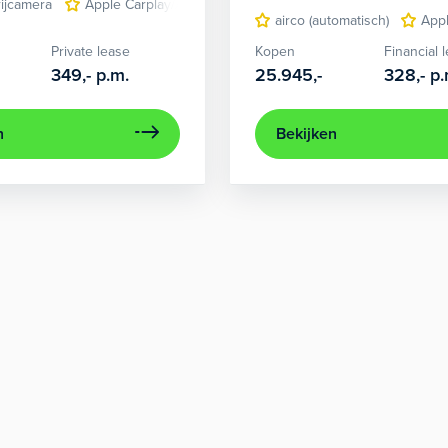
rijcamera
Apple Carplay/Android Auto
lichtmetalen velgen 15"
airco (automatisch)
Appl
Private lease
Kopen
Financial 
349,-
p.m.
25.945,-
328,-
p.
n
Bekijken