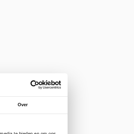
Over
 media te bieden en om ons