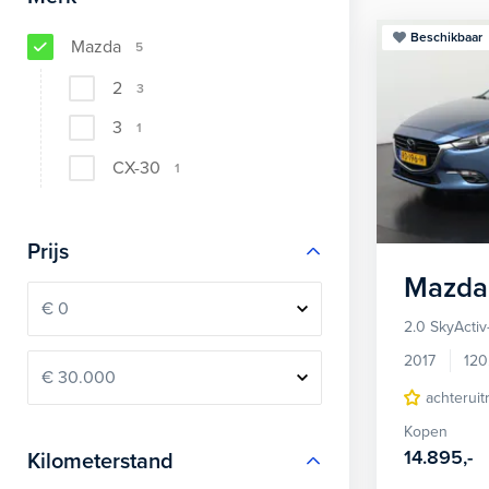
Beschikbaar
Mazda
5
2
3
3
1
CX-30
1
Prijs
Mazda
2.0 SkyActi
2017
120
achteruit
Kopen
14.895,-
Kilometerstand