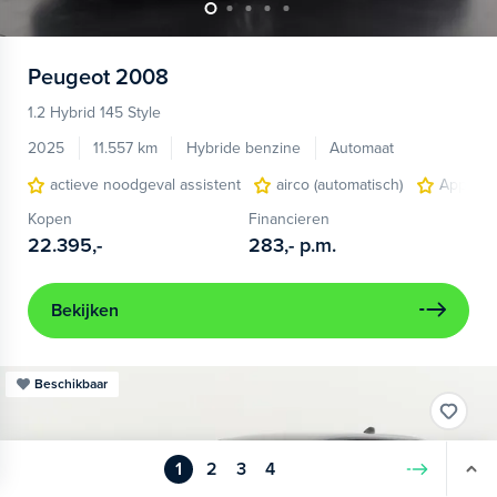
Peugeot
2008
1.2 Hybrid 145 Style
2025
11.557 km
Hybride benzine
Automaat
actieve noodgeval assistent
airco (automatisch)
Apple C
Kopen
Financieren
22.395,-
283,-
p.m.
Bekijken
Beschikbaar
1
2
3
4
Volgende