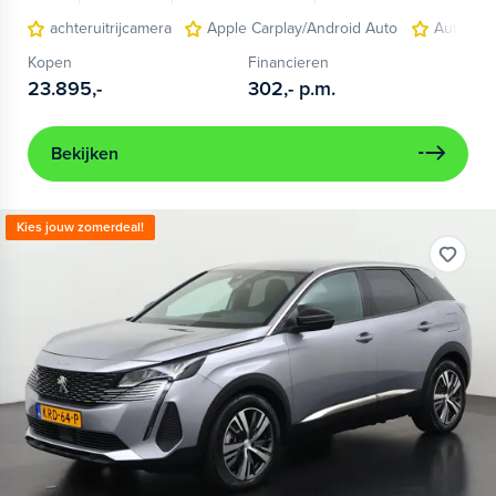
achteruitrijcamera
Apple Carplay/Android Auto
Autonom
Kopen
Financieren
23.895,-
302,-
p.m.
Bekijken
Kies jouw zomerdeal!