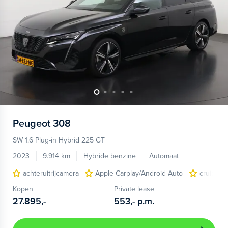
Peugeot
308
SW 1.6 Plug-in Hybrid 225 GT
2023
9.914 km
Hybride benzine
Automaat
achteruitrijcamera
Apple Carplay/Android Auto
cruise c
Kopen
Private lease
27.895,-
553,-
p.m.