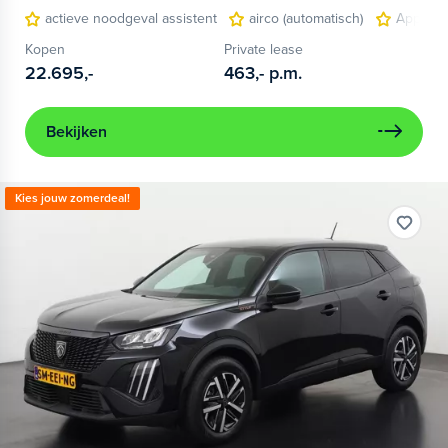
actieve noodgeval assistent
airco (automatisch)
Apple C
Kopen
Private lease
22.695,-
463,-
p.m.
Bekijken
Kies jouw zomerdeal!