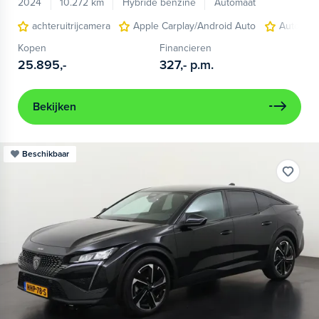
2024
10.272 km
Hybride benzine
Automaat
achteruitrijcamera
Apple Carplay/Android Auto
Autonom
Kopen
Financieren
25.895,-
327,-
p.m.
Bekijken
Beschikbaar