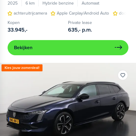
2025
6 km
Hybride benzine
Automaat
achteruitrijcamera
Apple Carplay/Android Auto
dodehoek
Kopen
Private lease
33.945,-
635,-
p.m.
Bekijken
Kies jouw zomerdeal!