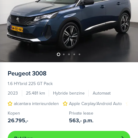
Peugeot
3008
1.6 HYbrid 225 GT Pack
2023
25.481 km
Hybride benzine
Automaat
alcantara interieurdelen
Apple Carplay/Android Auto
ele
Kopen
Private lease
26.795,-
563,-
p.m.