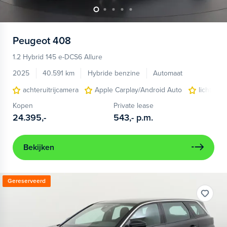
Peugeot
408
1.2 Hybrid 145 e-DCS6 Allure
2025
40.591 km
Hybride benzine
Automaat
achteruitrijcamera
Apple Carplay/Android Auto
lichtmeta
Kopen
Private lease
24.395,-
543,-
p.m.
Bekijken
Gereserveerd