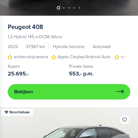
Peugeot
408
1.2 Hybrid 145 e-DCS6 Allure
2025
37.967 km
Hybride benzine
Automaat
achteruitrijcamera
Apple Carplay/Android Auto
electroni
Kopen
Private lease
25.695,-
553,-
p.m.
Bekijken
Beschikbaar