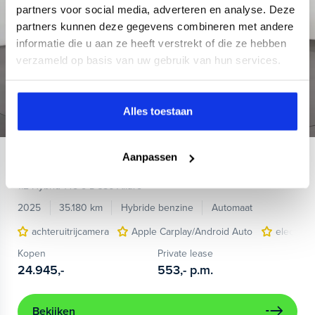
partners voor social media, adverteren en analyse. Deze
partners kunnen deze gegevens combineren met andere
informatie die u aan ze heeft verstrekt of die ze hebben
verzameld op basis van uw gebruik van hun services.
Alles toestaan
Aanpassen
Peugeot
408
1.2 Hybrid 145 e-DCS6 Allure
2025
35.180 km
Hybride benzine
Automaat
achteruitrijcamera
Apple Carplay/Android Auto
electroni
Kopen
Private lease
24.945,-
553,-
p.m.
Bekijken