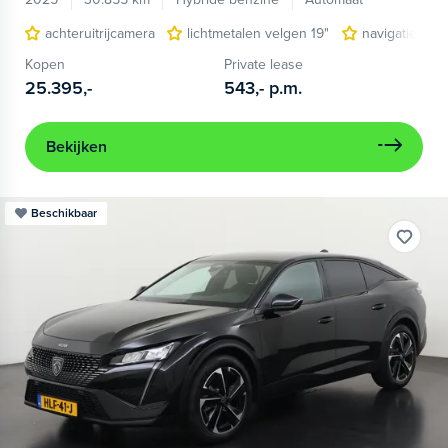
achteruitrijcamera
lichtmetalen velgen 19"
navigatiesyst
Kopen
Private lease
25.395,-
543,-
p.m.
Bekijken
Beschikbaar