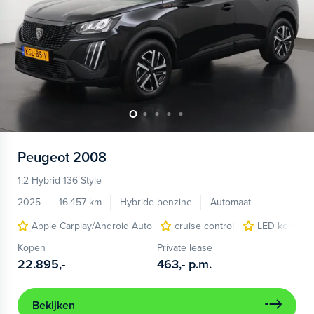
Peugeot
2008
1.2 Hybrid 136 Style
2025
16.457 km
Hybride benzine
Automaat
Apple Carplay/Android Auto
cruise control
LED koplam
Kopen
Private lease
22.895,-
463,-
p.m.
Bekijken