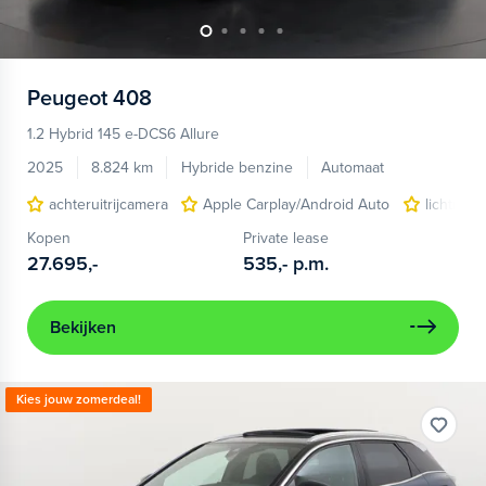
Peugeot
408
1.2 Hybrid 145 e-DCS6 Allure
2025
8.824 km
Hybride benzine
Automaat
achteruitrijcamera
Apple Carplay/Android Auto
lichtmeta
Kopen
Private lease
27.695,-
535,-
p.m.
Bekijken
Kies jouw zomerdeal!