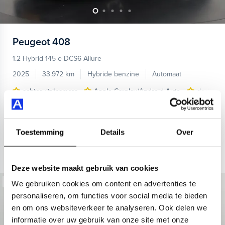
Peugeot
408
1.2 Hybrid 145 e-DCS6 Allure
2025
33.972 km
Hybride benzine
Automaat
achteruitrijcamera
Apple Carplay/Android Auto
dodehoek
Kopen
Private lease
24.945,-
553,-
p.m.
Toestemming
Details
Over
Bekijken
Deze website maakt gebruik van cookies
Beschikbaar
We gebruiken cookies om content en advertenties te
personaliseren, om functies voor social media te bieden
en om ons websiteverkeer te analyseren. Ook delen we
informatie over uw gebruik van onze site met onze