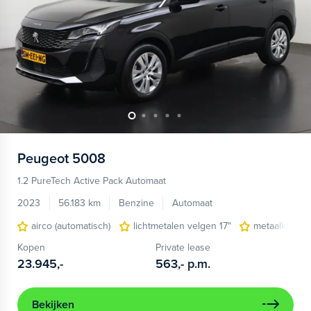
Peugeot
5008
1.2 PureTech Active Pack Automaat
2023
56.183 km
Benzine
Automaat
airco (automatisch)
lichtmetalen velgen 17"
metaalkleur
Kopen
Private lease
23.945,-
563,-
p.m.
Bekijken