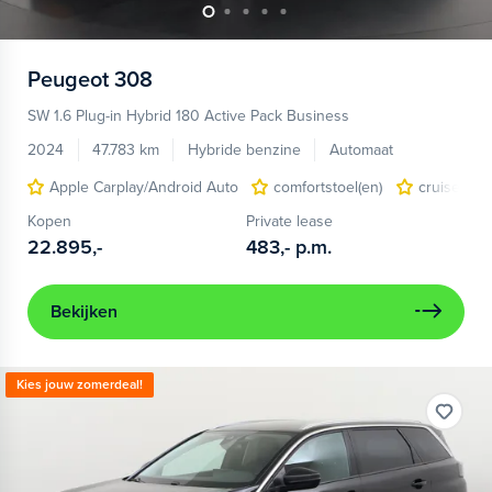
Peugeot
308
SW 1.6 Plug-in Hybrid 180 Active Pack Business
2024
47.783 km
Hybride benzine
Automaat
Apple Carplay/Android Auto
comfortstoel(en)
cruise cont
Kopen
Private lease
22.895,-
483,-
p.m.
Bekijken
Kies jouw zomerdeal!