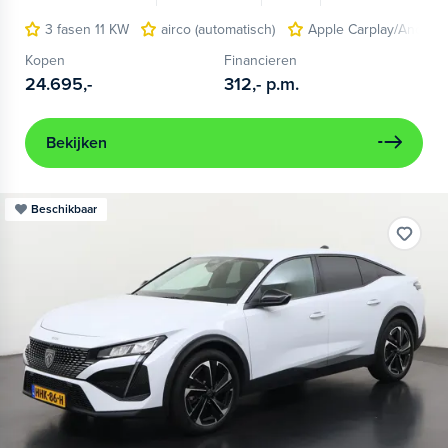
3 fasen 11 KW
airco (automatisch)
Apple Carplay/Android
Kopen
Financieren
24.695,-
312,-
p.m.
Bekijken
Beschikbaar