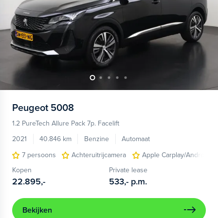
Peugeot
5008
1.2 PureTech Allure Pack 7p. Facelift
2021
40.846 km
Benzine
Automaat
7 persoons
Achteruitrijcamera
Apple Carplay/Android A
Kopen
Private lease
22.895,-
533,-
p.m.
Bekijken