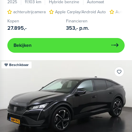
2025
11.103 km
Hybride benzine
Automaat
achteruitrijcamera
Apple Carplay/Android Auto
Autonom
Kopen
Financieren
27.895,-
353,-
p.m.
Bekijken
Beschikbaar