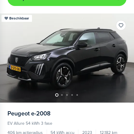
Beschikbaar
Peugeot
e-2008
EV Allure 54 kWh 3 fase
406 km actieradius
54 kWh accu
2023
12.182 km