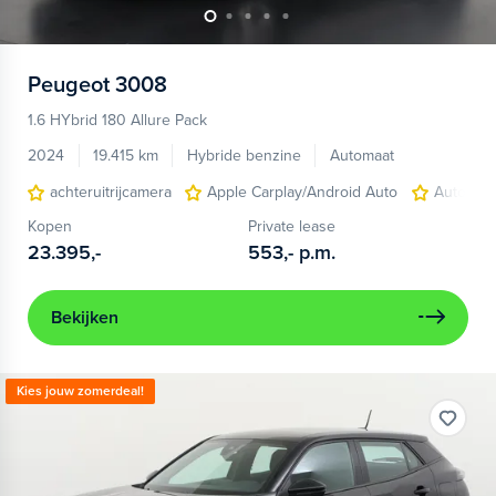
Peugeot
3008
1.6 HYbrid 180 Allure Pack
2024
19.415 km
Hybride benzine
Automaat
achteruitrijcamera
Apple Carplay/Android Auto
Autonom
Kopen
Private lease
23.395,-
553,-
p.m.
Bekijken
Kies jouw zomerdeal!