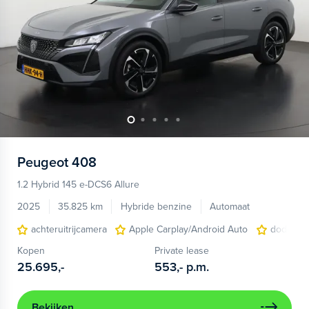
Peugeot
408
1.2 Hybrid 145 e-DCS6 Allure
2025
35.825 km
Hybride benzine
Automaat
achteruitrijcamera
Apple Carplay/Android Auto
dodehoek
Kopen
Private lease
25.695,-
553,-
p.m.
Bekijken