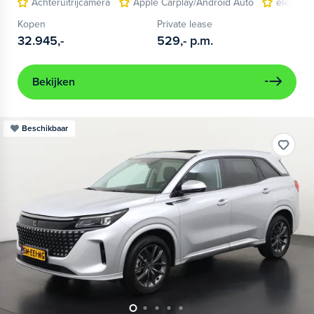
Achteruitrijcamera
Apple Carplay/Android Auto
elektris
Kopen
Private lease
32.945,-
529,-
p.m.
Bekijken
Beschikbaar