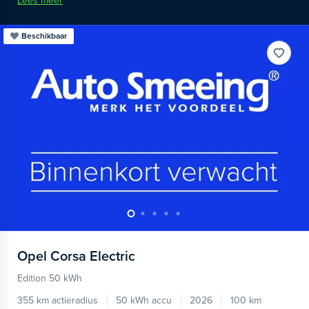
Lees meer
Beschikbaar
Opel
Corsa Electric
Edition 50 kWh
355 km actieradius
50 kWh accu
2026
100 km