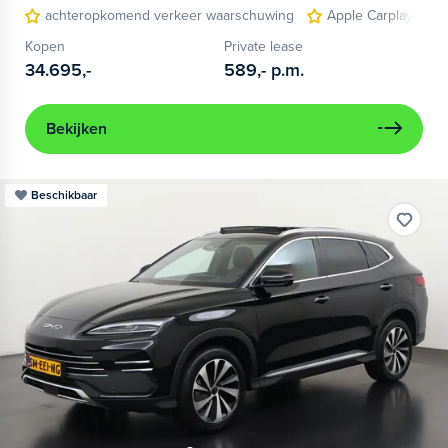
achteropkomend verkeer waarschuwing
Apple Carplay/Andr
Kopen
Private lease
34.695,-
589,-
p.m.
Bekijken
Beschikbaar