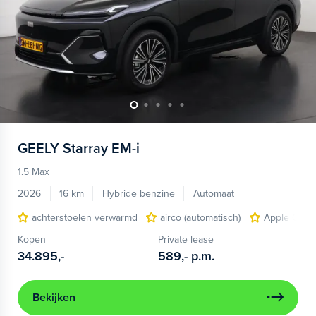
GEELY
Starray EM-i
1.5 Max
2026
16 km
Hybride benzine
Automaat
achterstoelen verwarmd
airco (automatisch)
Apple Carpl
Kopen
Private lease
34.895,-
589,-
p.m.
Bekijken