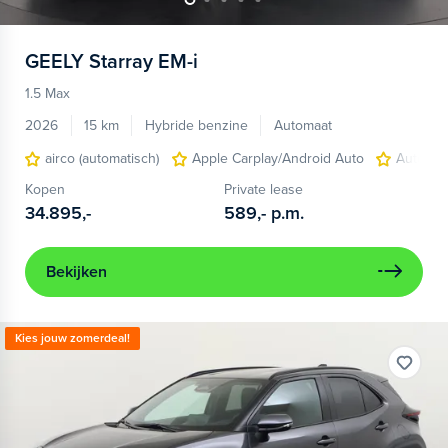
GEELY
Starray EM-i
1.5 Max
2026
15 km
Hybride benzine
Automaat
airco (automatisch)
Apple Carplay/Android Auto
Autonom
Kopen
Private lease
34.895,-
589,-
p.m.
Bekijken
Kies jouw zomerdeal!