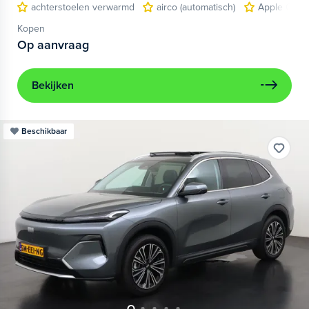
achterstoelen verwarmd
airco (automatisch)
Apple Carpl
Kopen
Op aanvraag
Bekijken
Beschikbaar