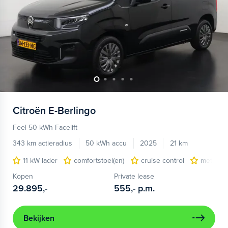
Citroën
E-Berlingo
Feel 50 kWh Facelift
343 km actieradius
50 kWh accu
2025
21 km
11 kW lader
comfortstoel(en)
cruise control
metaalkl
Kopen
Private lease
29.895,-
555,-
p.m.
Bekijken