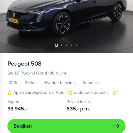
Peugeot
508
SW 1.6 Plug-in HYbrid 180 Allure
2025
20 km
Hybride benzine
Automaat
Apple Carplay/Android Auto
dodehoek detectie
lichtme
Kopen
Private lease
33.945,-
635,-
p.m.
Bekijken