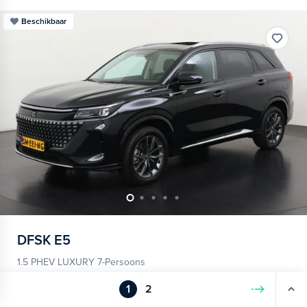
Beschikbaar
DFSK
E5
1.5 PHEV LUXURY 7-Persoons
2026
11 km
Hybride benzine
Automaat
1
2
Volgende
Achteruitrijcamera
Apple Carplay/Android Auto
elektris