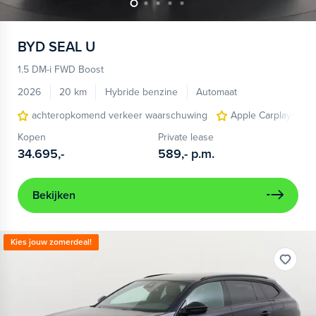
BYD
SEAL U
1.5 DM-i FWD Boost
2026
20 km
Hybride benzine
Automaat
achteropkomend verkeer waarschuwing
Apple Carplay/Andr
Kopen
Private lease
34.695,-
589,-
p.m.
Bekijken
Kies jouw zomerdeal!