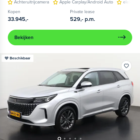
Achteruitrijcamera
Apple Carplay/Android Auto
elektris
Kopen
Private lease
33.945,-
529,-
p.m.
Bekijken
Beschikbaar