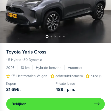
Toyota
Yaris Cross
1.5 Hybrid 130 Dynamic
2026
13 km
Hybride benzine
Automaat
17" Lichtmetalen Velgen
achteruitrijcamera
airco (automa
Kopen
Private lease
31.695,-
489,-
p.m.
Bekijken