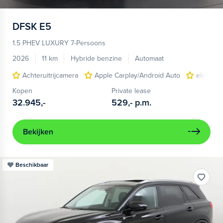
DFSK
E5
1.5 PHEV LUXURY 7-Persoons
2026
11 km
Hybride benzine
Automaat
Achteruitrijcamera
Apple Carplay/Android Auto
elektris
Kopen
Private lease
32.945,-
529,-
p.m.
Bekijken
Beschikbaar