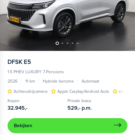
DFSK
E5
1.5 PHEV LUXURY 7-Persoons
2026
11 km
Hybride benzine
Automaat
Achteruitrijcamera
Apple Carplay/Android Auto
elektris
Kopen
Private lease
32.945,-
529,-
p.m.
Bekijken