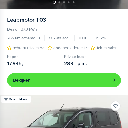
Leapmotor
T03
Design 37.3 kWh
265 km actieradius
37 kWh accu
2026
25 km
achteruitrijcamera
dodehoek detectie
lichtmetalen velg
Kopen
Private lease
17.945,-
289,-
p.m.
Bekijken
Beschikbaar