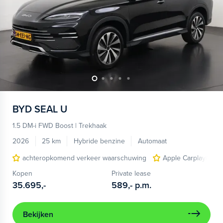
BYD
SEAL U
1.5 DM-i FWD Boost | Trekhaak
2026
25 km
Hybride benzine
Automaat
achteropkomend verkeer waarschuwing
Apple Carplay/Andr
Kopen
Private lease
35.695,-
589,-
p.m.
Bekijken