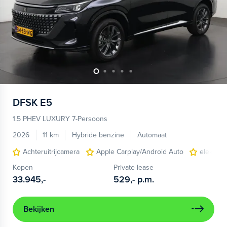
DFSK
E5
1.5 PHEV LUXURY 7-Persoons
2026
11 km
Hybride benzine
Automaat
Achteruitrijcamera
Apple Carplay/Android Auto
elektris
Kopen
Private lease
33.945,-
529,-
p.m.
Bekijken