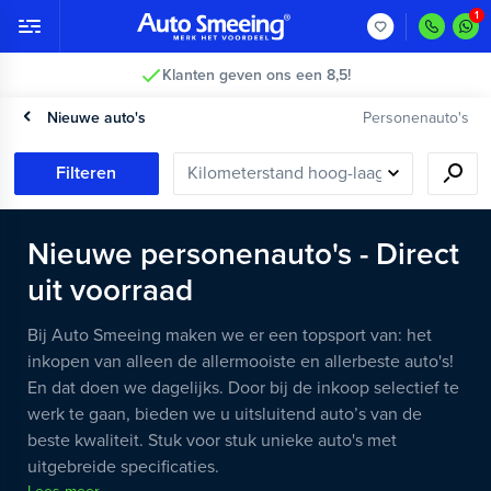
2 jaar garantie >
Nieuwe auto's
Personenauto's
Filteren
Nieuwe personenauto's - Direct
uit voorraad
Bij Auto Smeeing maken we er een topsport van: het
inkopen van alleen de allermooiste en allerbeste auto's!
En dat doen we dagelijks. Door bij de inkoop selectief te
werk te gaan, bieden we u uitsluitend auto’s van de
beste kwaliteit. Stuk voor stuk unieke auto's met
uitgebreide specificaties.