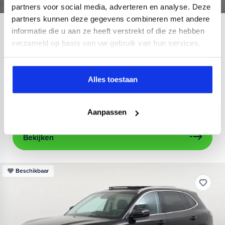
partners voor social media, adverteren en analyse. Deze
partners kunnen deze gegevens combineren met andere
Toyota
Yaris Cross
informatie die u aan ze heeft verstrekt of die ze hebben
verzameld op basis van uw gebruik van hun services.
1.5 Hybrid 130 Dynamic
2026
16 km
Hybride benzine
Automaat
Alles toestaan
17" Lichtmetalen Velgen
achteruitrijcamera
airco (automa
Kopen
Private lease
31.695,-
489,-
p.m.
Aanpassen
Bekijken
Beschikbaar