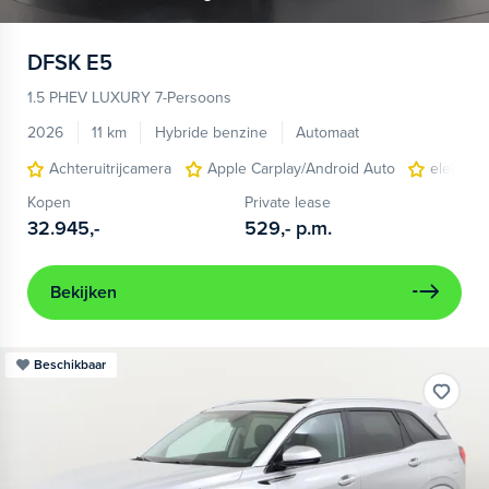
DFSK
E5
1.5 PHEV LUXURY 7-Persoons
2026
11 km
Hybride benzine
Automaat
Achteruitrijcamera
Apple Carplay/Android Auto
elektris
Kopen
Private lease
32.945,-
529,-
p.m.
Bekijken
Beschikbaar