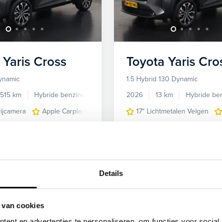
Yaris Cross
Toyota
Yaris Cro
Dynamic
1.5 Hybrid 130 Dynamic
.515 km
Hybride benzine
Automaat
2026
13 km
Hybride be
rijcamera
Apple Carplay/Android Auto
17" Lichtmetalen Velgen
Autonomous Emergency 
Financieren
Kopen
Private le
337,-
p.m.
31.695,-
489,-
p.
n
Bekijken
Details
 van cookies
deal!
Kies jouw zomerdeal!
ent en advertenties te personaliseren, om functies voor social