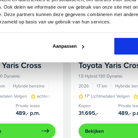
. Ook delen we informatie over uw gebruik van onze site met on
e. Deze partners kunnen deze gegevens combineren met andere i
erzameld op basis van uw gebruik van hun services.
Aanpassen
Yaris Cross
Toyota
Yaris Cro
130 Dynamic
1.5 Hybrid 130 Dynamic
 km
Hybride benzine
Automaat
2026
17 km
Hybride be
metalen Velgen
achteruitrijcamera
airco (automatisch)
17" Lichtmetalen Velgen
Apple
Private lease
Kopen
Private le
489,-
p.m.
31.695,-
489,-
p.
n
Bekijken