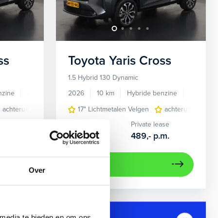
ss
Toyota
Yaris Cross
1.5 Hybrid 130 Dynamic
nzine
Automaat
2026
10 km
Hybride benzine
Automaat
Braking
achteruitrijcamera
cruise control adaptief
airco (automatisch)
17" Lichtmetalen Velgen
LED koplampen
Apple Carplay/Android A
achteruitrijcamer
Navigatie
ase
Kopen
Private lease
m.
31.695,-
489,-
p.m.
Bekijken
Over
Beschikbaar
 media te bieden en om ons