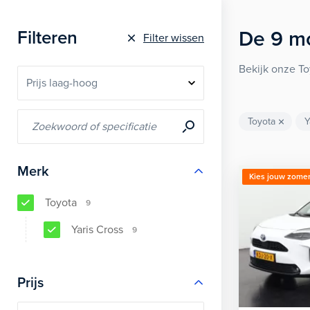
De
9
mo
Filteren
Filter wissen
Bekijk onze To
Toyota
Y
Merk
Kies jouw zomer
Toyota
9
Yaris Cross
9
Prijs