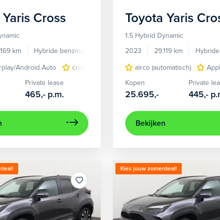
Yaris Cross
Toyota
Yaris Cro
Dynamic
1.5 Hybrid Dynamic
.169 km
Hybride benzine
Automaat
2023
29.119 km
Hybride
rplay/Android Auto
cruise control adaptief
airco (automatisch)
keyless entry
Appl
li
Private lease
Kopen
Private le
465,-
p.m.
25.695,-
445,-
p.
n
Bekijken
deal!
Kies jouw zomerdeal!