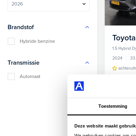
Brandstof
Toyota
Hybride benzine
1.5 Hybrid 
2024
33
Transmissie
achteruit
Automaat
Kopen
26.695,-
Bekijke
Toestemming
Deze website maakt gebruik
Kies jouw zomer
We gebruiken cookies om cont