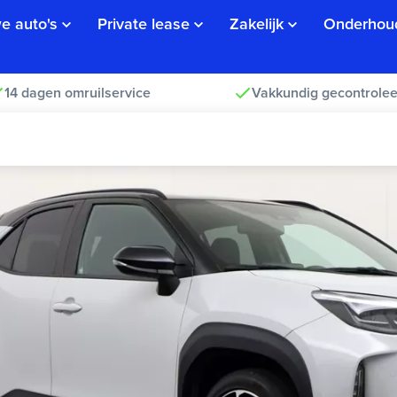
e auto's
Private lease
Zakelijk
Onderhou
14 dagen omruilservice
Vakkundig gecontrolee