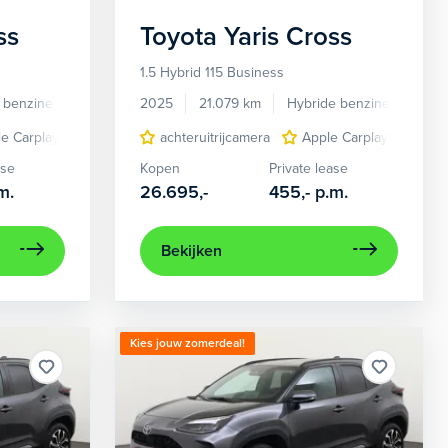
ss
Toyota
Yaris Cross
1.5 Hybrid 115 Business
 benzine
Automaat
2025
21.079 km
Hybride benzine
Auto
e Carplay/Android Auto
chtmetalen velgen 17"
navigatiesysteem full map
achteruitrijcamera
lichtmetalen velgen 17"
Apple Carplay/Android
rijstrooksensor
navigatiesystee
ase
Kopen
Private lease
m.
26.695,-
455,-
p.m.
Bekijken
Kies jouw zomerdeal!