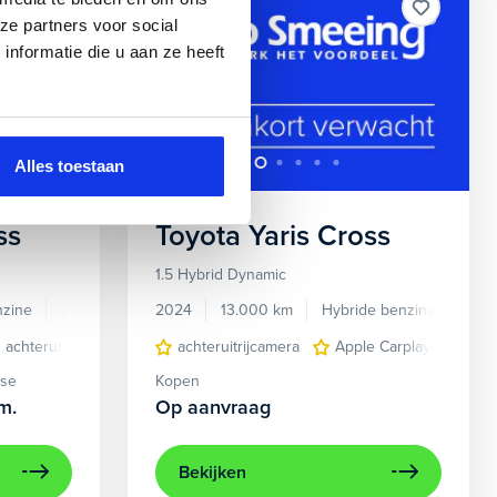
ze partners voor social
nformatie die u aan ze heeft
Alles toestaan
ss
Toyota
Yaris Cross
1.5 Hybrid Dynamic
nzine
Automaat
2024
13.000 km
Hybride benzine
Auto
 Carplay/Android Auto
achteruitrijcamera
airco (automatisch)
achteruitrijcamera
Autonomous Emergency Braking
Apple Carplay/Android A
Apple Carplay/Android
cruise 
ase
Kopen
m.
Op aanvraag
Bekijken