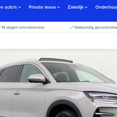
e auto's
Private lease
Zakelijk
Onderhou
14 dagen omruilservice
Vakkundig gecontrolee