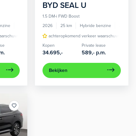
BYD
SEAL U
1.5 DM-i FWD Boost
nzine
Automaat
2026
25 km
Hybride benzine
Automaa
aarschuwing
tonomous Emergency Braking
Apple Carplay/Android Auto
achteropkomend verkeer waarschuwing
cruise control adaptief met Stop&Go
Autonomous Emergen
ase
Kopen
Private lease
m.
34.695,-
589,-
p.m.
Bekijken