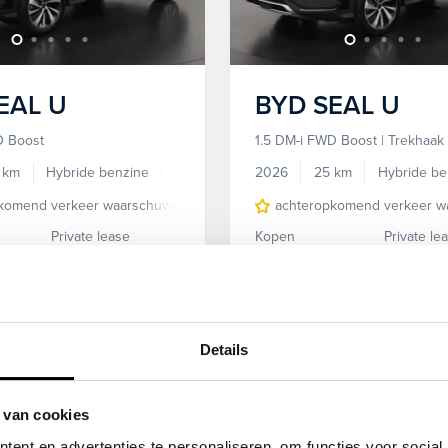
EAL U
BYD
SEAL U
D Boost
1.5 DM-i FWD Boost | Trekhaak
 km
Hybride benzine
Automaat
2026
25 km
Hybride be
komend verkeer waarschuwing
Apple Carplay/Android Auto
achteropkomend verkeer w
Au
Private lease
Kopen
Private le
589,-
p.m.
35.695,-
589,-
p.
n
Bekijken
Details
 van cookies
ent en advertenties te personaliseren, om functies voor social