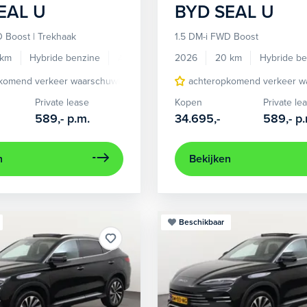
EAL U
BYD
SEAL U
D Boost | Trekhaak
1.5 DM-i FWD Boost
 km
Hybride benzine
Automaat
2026
20 km
Hybride be
komend verkeer waarschuwing
Apple Carplay/Android Auto
achteropkomend verkeer w
Au
Private lease
Kopen
Private le
589,-
p.m.
34.695,-
589,-
p.
n
Bekijken
Beschikbaar