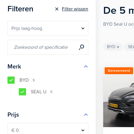
Filteren
De
5
m
Filter wissen
BYD Seal U occ
BYD
SE
Merk
Gereserveerd
BYD
5
SEAL U
5
Prijs