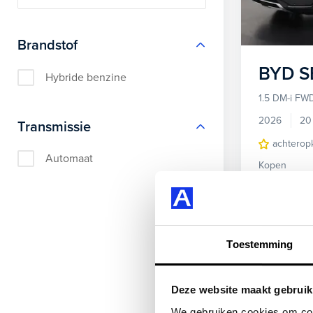
Brandstof
BYD
S
Hybride benzine
1.5 DM-i FW
2026
20
Transmissie
achterop
Automaat
Kopen
34.695,-
Bekijke
Toestemming
Deze website maakt gebruik
We gebruiken cookies om cont