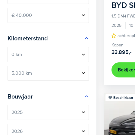
BYD
S
1.5 DM-i FW
2025
10
achterop
Kilometerstand
Kopen
33.895,-
Bekijke
Bouwjaar
Beschikbaar