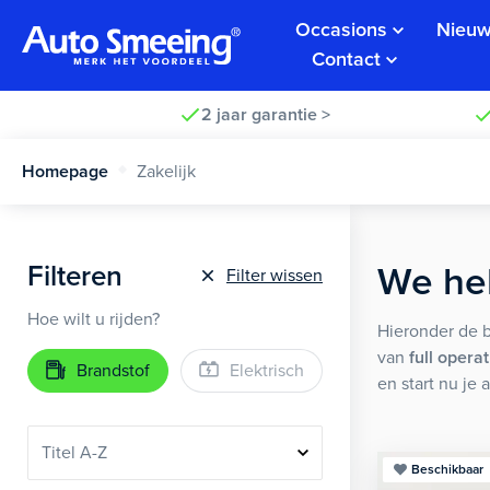
Occasions
Nieuw
Contact
2 jaar garantie >
Homepage
Zakelijk
Filteren
We he
Filter wissen
Hoe wilt u rijden?
Hieronder de 
van
full opera
Brandstof
Elektrisch
en start nu je 
Beschikbaar