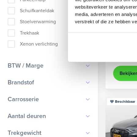
Audi
e
websiteverkeer te analyseren
Schuifkanteldak
media, adverteren en analys
55 quattro 
Stoelverwarming
verstrekt of die ze hebben v
437 km actie
Trekhaak
electroni
Xenon verlichting
Kopen
36.895,-
BTW / Marge
Bekijke
BTW
Brandstof
Benzine
Carrosserie
Beschikbaar
Elektrisch
Cabriolet
7
Aantal deuren
Hybride benzine
Hatchback
347
2
Trekgewicht
MPV
18