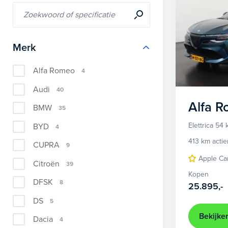
Merk
Alfa Romeo
4
Audi
40
Alfa 
BMW
35
Elettrica 54
BYD
4
413 km actie
CUPRA
9
Apple Ca
Citroën
39
Kopen
DFSK
8
25.895,-
DS
5
Bekijke
Dacia
4