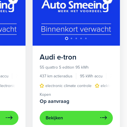
Audi
e-tron
55 quattro S edition 95 kWh
 accu
2023
51.000 km
437 km actieradius
95 kWh accu
2023
lectronic climate controle
luxe lederen bekleding
electronic climate controle
elektrisch glazen panorama-dak
metaalkleur
navigatiesysteem full m
elektrisch gla
lich
Kopen
Op aanvraag
Bekijken