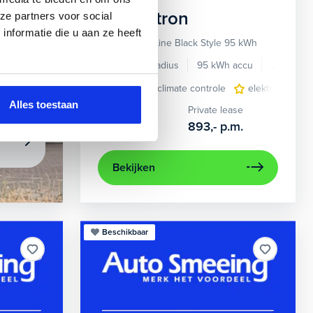
Audi
e-tron
ze partners voor social
 afspraak
nformatie die u aan ze heeft
55 quattro S-Line Black Style 95 kWh
437 km actieradius
95 kWh accu
2022
eding
lichtmetalen velgen 7-spaaks 21"
electronic climate controle
metaalkleur
elektrisch gla
navigat
Alles toestaan
Kopen
Private lease
39.895,-
893,-
p.m.
Bekijken
Beschikbaar