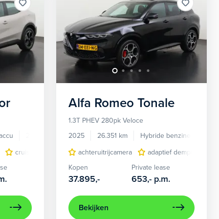
or
Alfa Romeo
Tonale
1.3T PHEV 280pk Veloce
accu
2025
16.635 km
2025
26.351 km
Hybride benzine
Auto
lichtmetalen velgen 5-spaaks 18"
cruise control adaptief
achteruitrijcamera
LED koplampen
volledig digitaal instrumentenpane
adaptief demping syst
lichtmetalen velge
ase
Kopen
Private lease
m.
37.895,-
653,-
p.m.
Bekijken