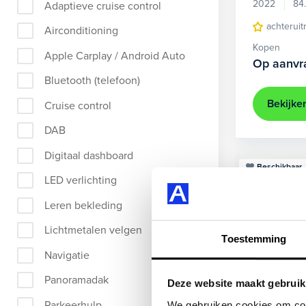
2022
84
Adaptieve cruise control
achteruit
Airconditioning
Kopen
Apple Carplay / Android Auto
Op aanvr
Bluetooth (telefoon)
Bekijke
Cruise control
DAB
Digitaal dashboard
Beschikbaar
LED verlichting
Leren bekleding
Lichtmetalen velgen
Toestemming
Navigatie
Panoramadak
Deze website maakt gebruik
Parkeerhulp
We gebruiken cookies om cont