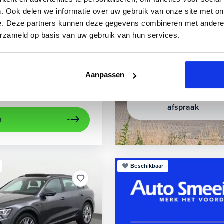
21.00 uur
-tron
. Ook delen we informatie over uw gebruik van onze site met on
Wij werken het liefst op
e. Deze partners kunnen deze gegevens combineren met andere i
Advanced 95 kWh
erzameld op basis van uw gebruik van hun services.
radius
95 kWh accu
2022
34.998 km
c climate controle
elektrisch glazen panorama-dak
lederen bekl
Aanpassen
Private lease
793,-
p.m.
Maak direct een
afspraak
n
Beschikbaar