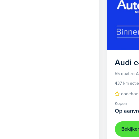
Audi
e
55 quattro 
437 km actie
dodehoek
Kopen
Op aanvr
Bekijke