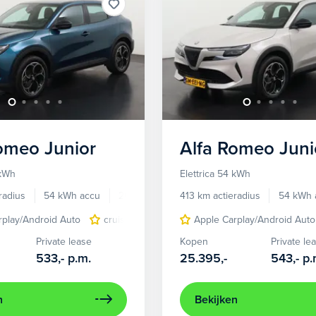
Romeo
Junior
Alfa Romeo
Juni
 kWh
Elettrica 54 kWh
radius
54 kWh accu
2025
7.784 km
413 km actieradius
54 kWh 
rplay/Android Auto
cruise control adaptief
Apple Carplay/Android Auto
LED koplampen
Private lease
Kopen
Private le
533,-
p.m.
25.395,-
543,-
p.
n
Bekijken