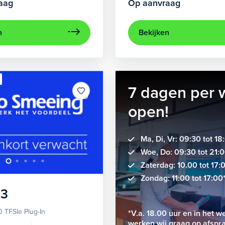
aag
Op aanvraag
n
Bekijken
7 dagen per 
open!
Ma, Di, Vr: 09:30 tot 18
Woe, Do: 09:30 tot 21:
Zaterdag: 10.00 tot 17:
Zondag: 11:00 tot 17:00
3
 TFSIe Plug-In
*V.a. 18.00 uur en in het 
werken wij graag op afspr