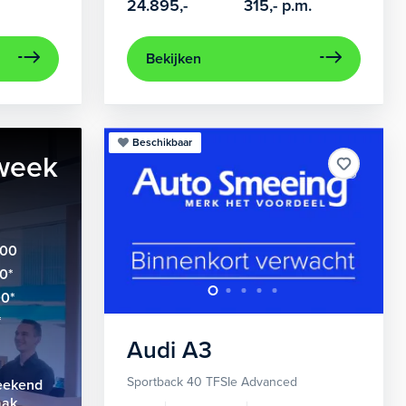
24.895,-
315,-
p.m.
Bekijken
Beschikbaar
week
:00
00*
00*
*
Audi
A3
Sportback 40 TFSIe Advanced
weekend
aak