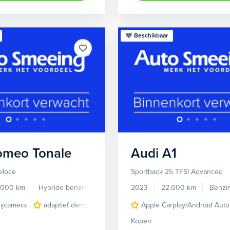
Beschikbaar
Romeo
Tonale
Audi
A1
eloce
Sportback 25 TFSI Advanced
.000 km
Hybride benzine
Automaat
2023
22.000 km
Benzi
rijcamera
adaptief demping systeem
Apple Carplay/Android Auto
Apple Carplay/Android Aut
Kopen