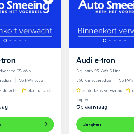
-tron
Audi
e-tron
Advanced 95 kWh
S quattro 95 kWh S-Line
radius
95 kWh accu
2022
50.000 km
368 km actieradius
95 kWh
 detectie
electronic climate controle
achterbank verwarmd
lichtmetalen velgen 20"
e
Kopen
aag
Op aanvraag
n
Bekijken