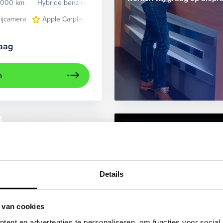
.000 km
Hybride benzine
Automaat
rijcamera
Apple Carplay/Android Auto
electronic climate control
aag
n
Overdag gee
tijd?
Details
Nu óók 2 avonden per wee
Direct geholpen
 van cookies
woensdag en donderdag
ent en advertenties te personaliseren, om functies voor social