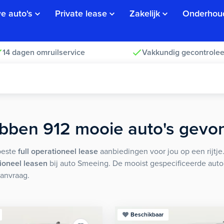
e auto's
Private lease
Zakelijk
Onderhou
14 dagen omruilservice
Vakkundig gecontrolee
bben
912
mooie
auto's
gevo
beste
full operationeel lease
aanbiedingen voor jou op een rijtje.
tioneel leasen
bij auto Smeeing. De mooist gespecificeerde auto'
aanvraag.
Beschikbaar