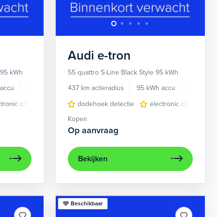
Audi
e-tron
n 95 kWh
55 quattro S-Line Black Style 95 kWh
accu
2023
48.000 km
437 km actieradius
95 kWh accu
2023
 bekleding
ctronic climate controle
lichtmetalen velgen 10-spaaks 21"
dodehoek detectie
elektrisch glazen panorama-dak
electronic climate con
metaalkleur
lederen
na
Kopen
Op aanvraag
Bekijken
Beschikbaar