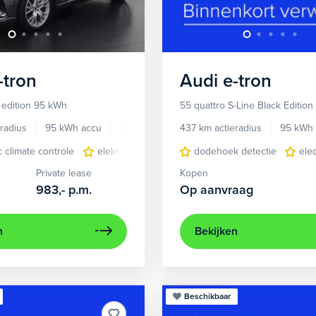
-tron
Audi
e-tron
 edition 95 kWh
55 quattro S-Line Black Editio
radius
95 kWh accu
2022
30.588 km
437 km actieradius
95 kWh 
c climate controle
elektrisch glazen panorama-dak
dodehoek detectie
lederen/stof
ele
Private lease
Kopen
983,-
p.m.
Op aanvraag
n
Bekijken
Beschikbaar