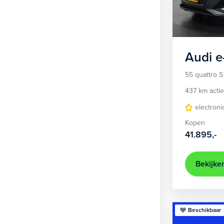
3
SUV
436
4
Sedan
15
5
Stationwagon
88
Audi
e
Terreinwagen
1
55 quattro S
437 km actie
electroni
Kopen
41.895,-
Bekijke
Beschikbaar