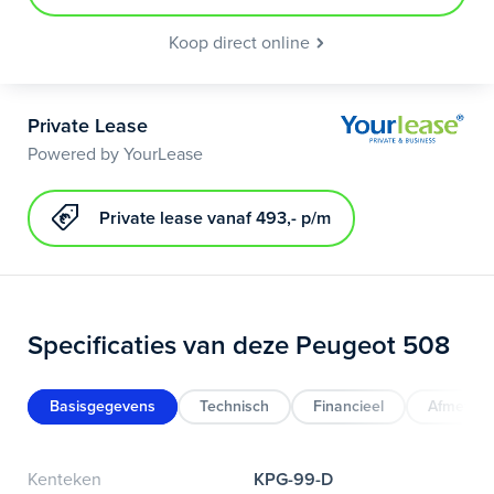
Koop direct online
Private Lease
Powered by YourLease
Private lease vanaf 493,- p/m
Specificaties van deze Peugeot 508
Basisgegevens
Technisch
Financieel
Afmeting
Kenteken
KPG-99-D