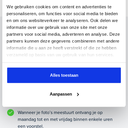
We gebruiken cookies om content en advertenties te
personaliseren, om functies voor social media te bieden
en om ons websiteverkeer te analyseren. Ook delen we
Inruilvoorstel op deze auto?
informatie over uw gebruik van onze site met onze
partners voor social media, adverteren en analyse. Deze
Vul hier je gegevens in en vergeet niet foto's van je
partners kunnen deze gegevens combineren met andere
inruilauto mee te sturen.
informatie die u aan ze heeft verstrekt of die ze hebben
verzameld op basis van uw gebruik van hun services.
Kenteken huidige auto
Kilometerstand (bij benadering)
Alles toestaan
Aanpassen
Inruilvoorstel aanvragen
Wanneer je foto’s meestuurt ontvang je op
maandag tot en met vrijdag binnen enkele uren
een voorstel.