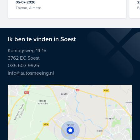
05-07-2026
2
Thymo, Almere
E
Ik ben te vinden in Soest
Koningsweg 14-16
3762 EC Soest
035 603 9925
info@autosmeeing.nl