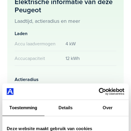
Elektrische informatie van deze
Peugeot
Je koopt hem voor € 21.945,- maar je kan deze Peugeot
508 ook bij ons financieren of leasen.
Laadtijd, actieradius en meer
Maak snel een afspraak in de showroom of bestel hem
Laden
direct online.
Accu laadvermogen
4 kW
Accucapaciteit
12 kWh
Actieradius
Actieradius (WLTP)
50 km
Toestemming
Details
Over
Gemmiddeld elektrisch
15 kW
verbuik
Deze website maakt gebruik van cookies