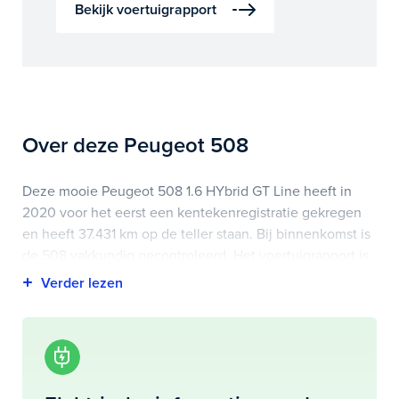
Bekijk voertuigrapport
Over deze Peugeot 508
Deze mooie Peugeot 508 1.6 HYbrid GT Line heeft in
2020 voor het eerst een kentekenregistratie gekregen
en heeft 37.431 km op de teller staan. Bij binnenkomst is
de 508 vakkundig gecontroleerd. Het voertuigrapport is
op deze pagina bij onderhoud en historie te
downloaden.
Highlights van deze Peugeot zijn onder andere airco
(automatisch), apple carplay/android auto, elektrisch
glazen panorama-dak en nog veel meer.