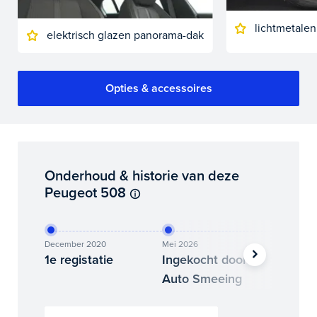
lichtmetalen
elektrisch glazen panorama-dak
Opties & accessoires
Onderhoud & historie van deze
Peugeot 508
December 2020
Mei 2026
Juni 202
1e registatie
Ingekocht door
Binne
Auto Smeeing
Auto 