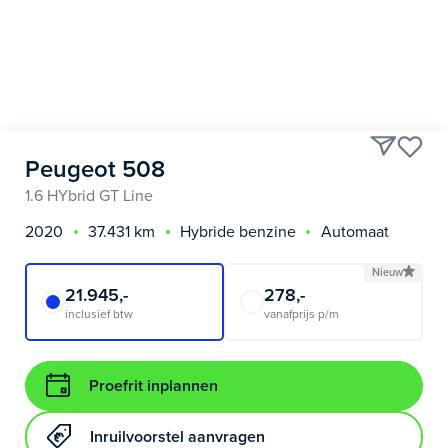
Peugeot 508
1.6 HYbrid GT Line
2020
37.431 km
Hybride benzine
Automaat
Nieuw
21.945,-
278,-
inclusief btw
vanafprijs p/m
Proefrit inplannen
Inruilvoorstel aanvragen