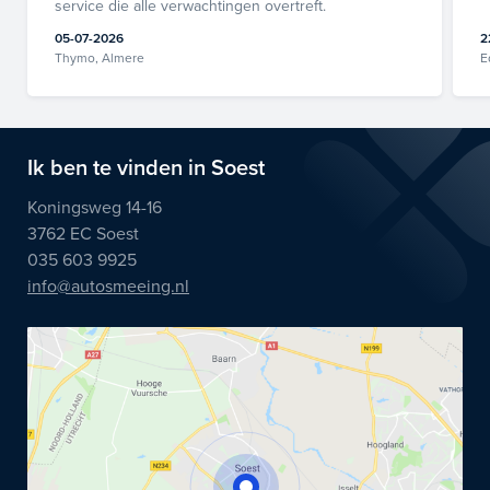
service die alle verwachtingen overtreft.
05-07-2026
2
Thymo, Almere
E
Ik ben te vinden in Soest
Koningsweg 14-16
3762 EC Soest
035 603 9925
info@autosmeeing.nl