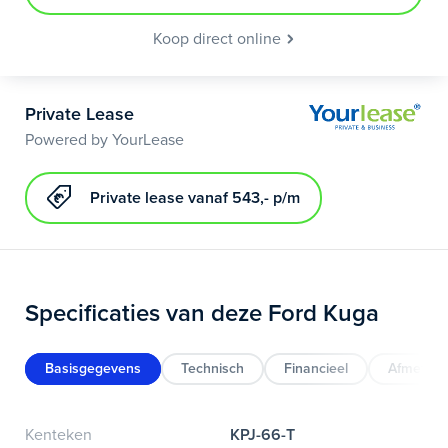
Koop direct online
Private Lease
Powered by YourLease
Private lease vanaf 543,- p/m
Specificaties van deze Ford Kuga
Basisgegevens
Technisch
Financieel
Afmeting
Kenteken
KPJ-66-T