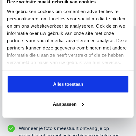
Deze website maakt gebruik van cookies
We gebruiken cookies om content en advertenties te
personaliseren, om functies voor social media te bieden
en om ons websiteverkeer te analyseren. Ook delen we
informatie over uw gebruik van onze site met onze
Inruilvoorstel op deze auto?
partners voor social media, adverteren en analyse. Deze
partners kunnen deze gegevens combineren met andere
Vul hier je gegevens in en vergeet niet foto's van je
informatie die u aan ze heeft verstrekt of die ze hebben
inruilauto mee te sturen.
verzameld op basis van uw gebruik van hun services.
Kenteken huidige auto
Kilometerstand (bij benadering)
Alles toestaan
Aanpassen
Inruilvoorstel aanvragen
Wanneer je foto’s meestuurt ontvang je op
maandag tot en met vrijdag binnen enkele uren