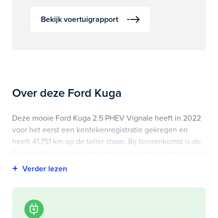
Bekijk voertuigrapport
Over deze Ford Kuga
Deze mooie Ford Kuga 2.5 PHEV Vignale heeft in 2022
voor het eerst een kentekenregistratie gekregen en
heeft 41.751 km op de teller staan. Bij binnenkomst is de
Kuga vakkundig gecontroleerd. Het voertuigrapport is op
deze pagina bij onderhoud en historie te downloaden.
Highlights van deze Ford zijn onder andere achterbank
verwarmd, airco (automatisch), apple carplay/android
auto en nog veel meer.