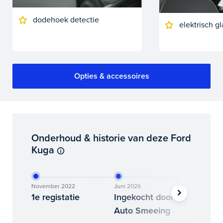
dodehoek detectie
elektrisch 
Opties & accessoires
Onderhoud & historie van deze Ford
Kuga
November 2022
Juni 2026
Juli 2026
1e registatie
Ingekocht door
Binne
Auto Smeeing
Auto 