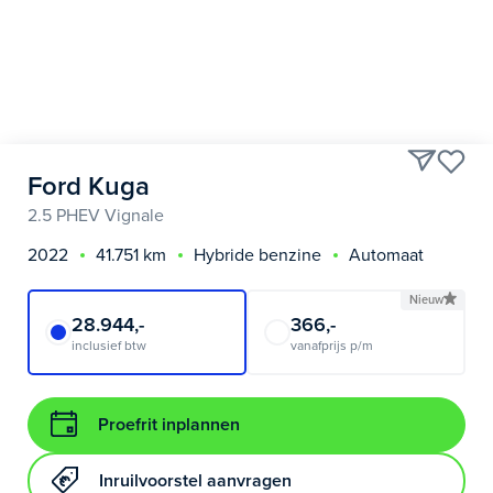
Ford Kuga
2.5 PHEV Vignale
2022
41.751 km
Hybride benzine
Automaat
Nieuw
28.944,-
366,-
inclusief btw
vanafprijs p/m
Proefrit inplannen
Inruilvoorstel aanvragen