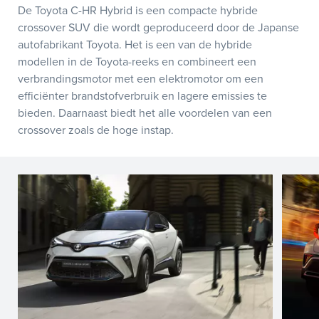
De Toyota C-HR Hybrid is een compacte hybride
crossover SUV die wordt geproduceerd door de Japanse
autofabrikant Toyota. Het is een van de hybride
modellen in de Toyota-reeks en combineert een
verbrandingsmotor met een elektromotor om een
efficiënter brandstofverbruik en lagere emissies te
bieden. Daarnaast biedt het alle voordelen van een
crossover zoals de hoge instap.