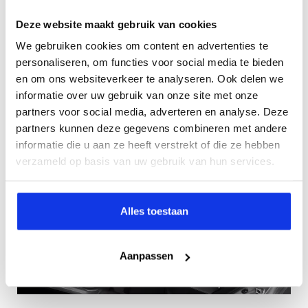
Blind Spot Monitor
Deze website maakt gebruik van cookies
Rear Cross Traffic Alert
We gebruiken cookies om content en advertenties te
Simple Intelligent Parking Assist
personaliseren, om functies voor social media te bieden
Pre-Collision System
en om ons websiteverkeer te analyseren. Ook delen we
Intelligente parkeersensoren voor en achter
informatie over uw gebruik van onze site met onze
partners voor social media, adverteren en analyse. Deze
partners kunnen deze gegevens combineren met andere
informatie die u aan ze heeft verstrekt of die ze hebben
verzameld op basis van uw gebruik van hun services.
Alles toestaan
Aanpassen