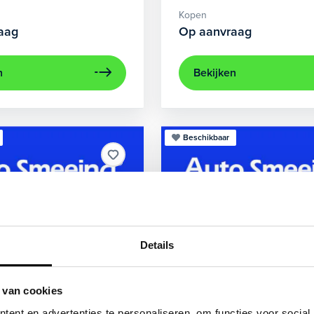
Kopen
aag
Op aanvraag
n
Bekijken
Beschikbaar
Details
 van cookies
X1
Audi
Q3 Sportb
ent en advertenties te personaliseren, om functies voor social