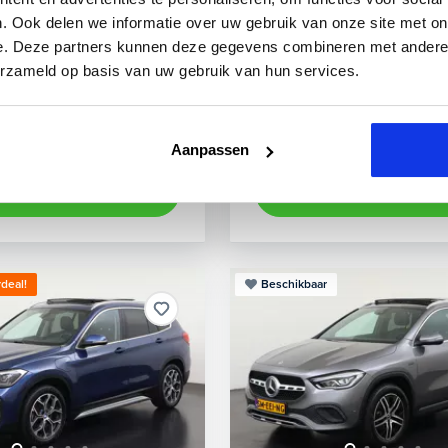
45 TFSIe S-Line Ext
. Ook delen we informatie over uw gebruik van onze site met on
ride benzine
53.000 km
U49354
2022
Hybride benzine
e. Deze partners kunnen deze gegevens combineren met andere i
erzameld op basis van uw gebruik van hun services.
rijcamera
elektrisch glazen panorama-dak
achteruitrijcamera
LED koplampen
Appl
Kopen
aag
Op aanvraag
Aanpassen
n
Bekijken
deal!
Beschikbaar