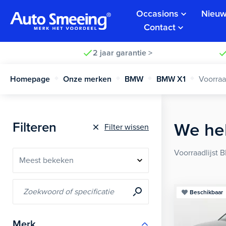
Occasions
Nieuw
Contact
2 jaar garantie >
Homepage
Onze merken
BMW
BMW X1
Voorra
Filteren
We he
Filter wissen
Voorraadlijst 
Beschikbaar
Merk