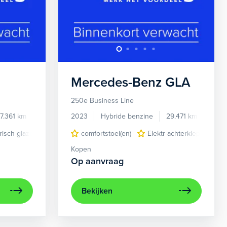
Mercedes-Benz
GLA
250e Business Line
7.361 km
U49048
2023
Hybride benzine
29.471 km
KSJ4
trisch glazen panorama-dak
lektrisch bedienbare achterklep
comfortstoel(en)
lichtmetalen velgen 18"
elektrisch glazen panorama-dak
Elektr achterklep
navigatiesy
LE
Kopen
Op aanvraag
Bekijken