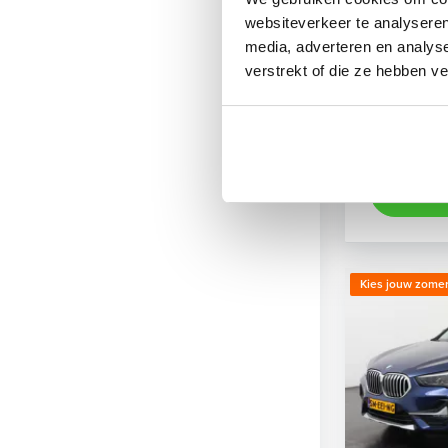
xDrive25e
websiteverkeer te analyseren
2021
Hyb
media, adverteren en analys
verstrekt of die ze hebben v
achteruit
Kopen
Op aanvr
Bekijke
Kies jouw zomer