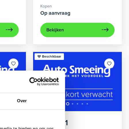
Kopen
Op aanvraag
Bekijken
Beschikbaar
Over
ack
BMW
X1
 media te bieden en om ons