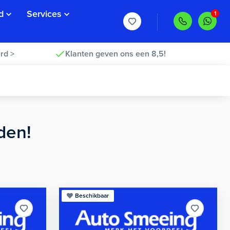
d
Services
rd >
Klanten geven ons een 8,5!
den!
Beschikbaar