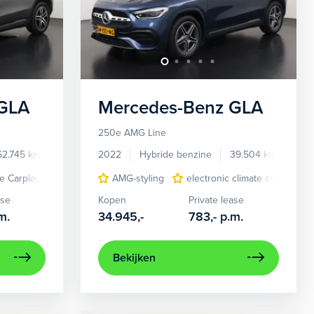
GLA
Mercedes-Benz
GLA
250e AMG Line
62.745 km
KRN63X
2022
Hybride benzine
39.504 km
KPG
e Carplay/Android Auto
tr achterklep
elektrisch glazen panorama-dak
AMG-styling
comfortstoel(en)
electronic climate controle
elektrisch glazen pan
navigatiesysteem 
ase
Kopen
Private lease
m.
34.945,-
783,-
p.m.
Bekijken