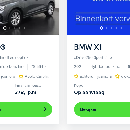
Q3
BMW
X1
ine Black optiek
xDrive25e Sport Line
ride benzine
79.564 km
JXT11N
2021
Hybride benzine
6
rijcamera
Apple Carplay/Android Auto
achteruitrijcamera
dodehoek detectie
elek
e
Financial lease
Kopen
378,-
p.m.
Op aanvraag
n
Bekijken