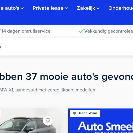
e auto's
Private lease
Zakelijk
Onderhou
14 dagen omruilservice
Vakkundig gecontrolee
ad
bben
37
mooie
auto's
gevon
BMW X1, aangevuld met vergelijkbare modellen.
Beschikbaar