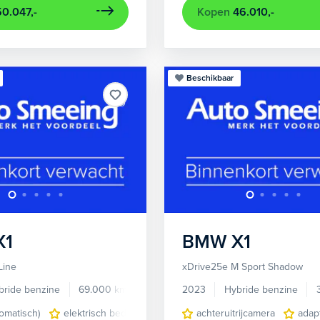
50.047,-
Kopen
46.010,-
Beschikbaar
X1
BMW
X1
Line
xDrive25e M Sport Shadow
bride benzine
69.000 km
V16629
2023
Hybride benzine
tomatisch)
elektrisch bedienbare achterklep
achteruitrijcamera
elektrisch glazen 
adap