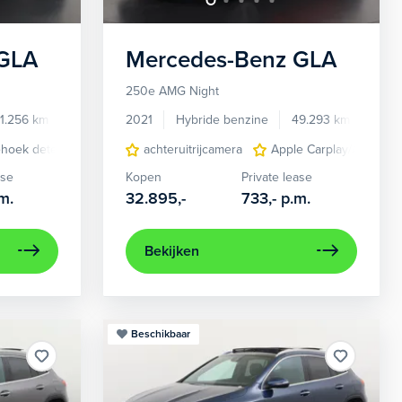
GLA
Mercedes-Benz
GLA
250e AMG Night
1.256 km
KRZ67S
2021
Hybride benzine
49.293 km
KFF5
hoek detectie
elektrisch verstelbare stoel(en) met geheugen
elektrisch glazen panorama-dak
achteruitrijcamera
Apple Carplay/Android
lederen/stof bekle
navigatiesystee
ase
Kopen
Private lease
m.
32.895,-
733,-
p.m.
Bekijken
Beschikbaar