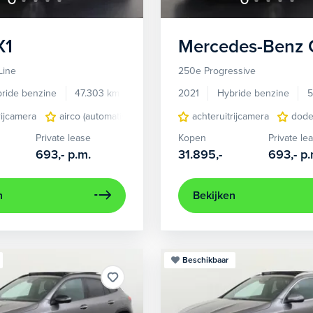
X1
Mercedes-Benz
Line
250e Progressive
ride benzine
47.303 km
KJD18P
2021
Hybride benzine
5
rijcamera
airco (automatisch)
elektrisch glazen panorama-dak
achteruitrijcamera
dode
Private lease
Kopen
Private le
693,-
p.m.
31.895,-
693,-
p.
n
Bekijken
Beschikbaar