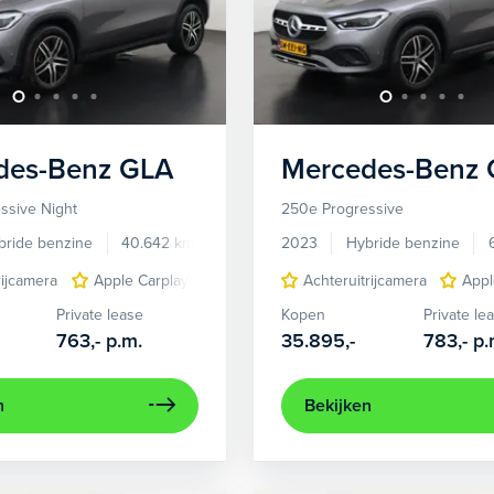
des-Benz
GLA
Mercedes-Benz
ssive Night
250e Progressive
bride benzine
40.642 km
KNL07J
2023
Hybride benzine
rijcamera
Apple Carplay/Android Auto
Achteruitrijcamera
comfortstoel(en)
Appl
Elek
Private lease
Kopen
Private le
763,-
p.m.
35.895,-
783,-
p.
n
Bekijken