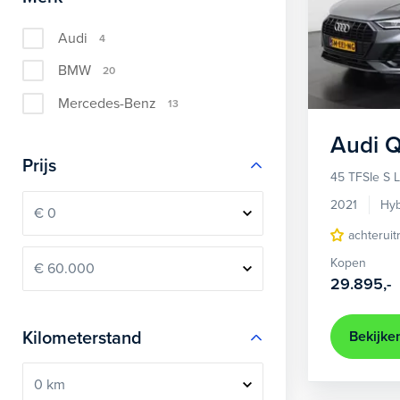
Audi
4
BMW
20
Mercedes-Benz
13
Audi
Prijs
45 TFSIe S L
2021
Hyb
achteruit
Kopen
29.895,-
Bekijke
Kilometerstand