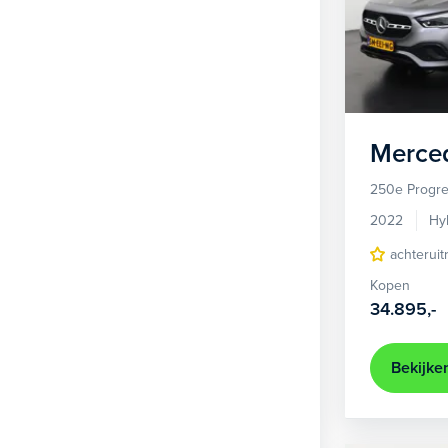
Merce
250e Progre
2022
Hy
achteruit
Kopen
34.895,-
Bekijke