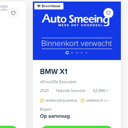
Beschikbaar
BMW
X1
xDrive25e Executive
2021
Hybride benzine
52.948 km
U28
achteruitrijcamera
elektrisch bedienbare 
Kopen
Op aanvraag