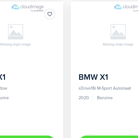
X1
BMW
X1
adow
sDrive18i M-Sport Automaat
zine
2020
Benzine