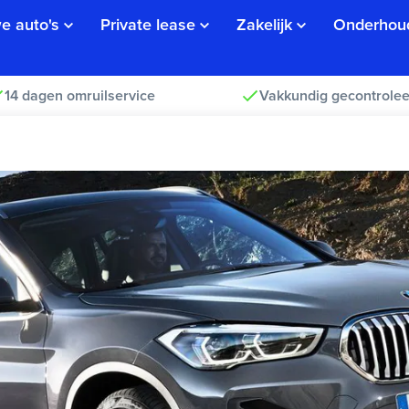
e auto's
Private lease
Zakelijk
Onderhou
14 dagen omruilservice
Vakkundig gecontrolee