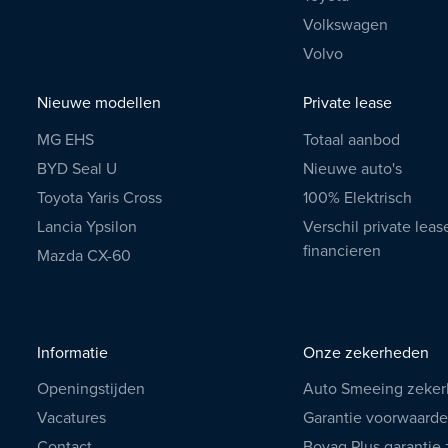
Volkswagen
Volvo
Nieuwe modellen
Private lease
MG EHS
Totaal aanbod
BYD Seal U
Nieuwe auto's
Toyota Yaris Cross
100% Elektrisch
Lancia Ypsilon
Verschil private leas
financieren
Mazda CX-60
Informatie
Onze zekerheden
Openingstijden
Auto Smeeing zeke
Vacatures
Garantie voorwaard
Contact
Bovag Plus garantie