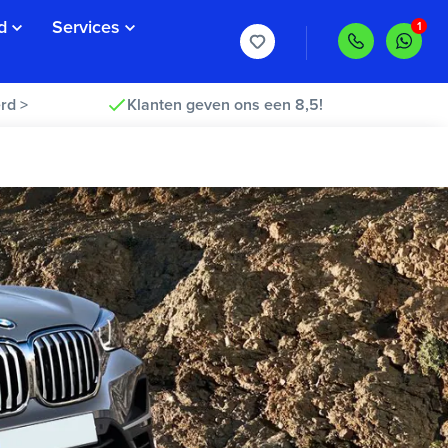
d
Services
rd >
Klanten geven ons een 8,5!