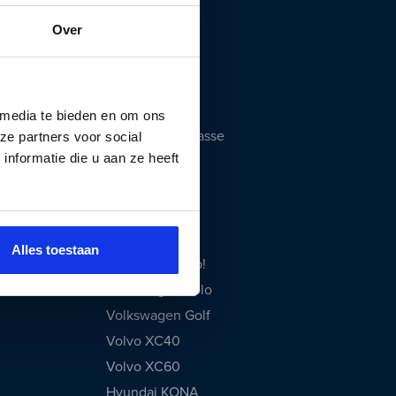
Fiat 500
Over
Fiat 500e
Kia Niro
Kia Sportage
Lynk & Co 01
 media te bieden en om ons
Mercedes A-Klasse
ze partners voor social
nformatie die u aan ze heeft
Opel Corsa
Peugeot 208
Polestar 2
Tesla Model 3
Alles toestaan
Volkswagen Up!
Volkswagen Polo
Volkswagen Golf
Volvo XC40
Volvo XC60
Hyundai KONA