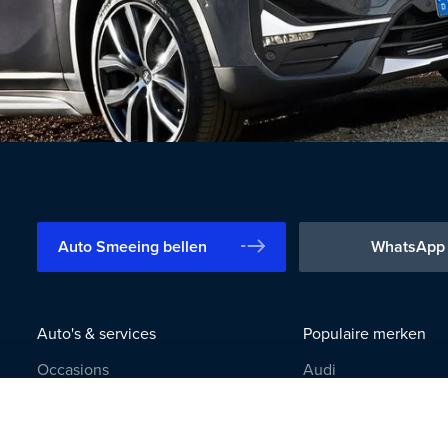
Auto Smeeing bellen
WhatsApp
Auto's & services
Populaire merken
Occasions
Audi
100% Elektrisch
BMW
Private lease
Citroën