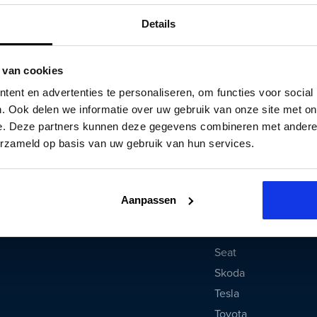
Zakelijk
Dacia
Details
Bestelwagens
Fiat
Onderhoud
Ford
Banden en velgen shop
Hyundai
 van cookies
Actueel
Kia
ent en advertenties te personaliseren, om functies voor social
De mooiste hybride auto's
Lynk & Co
. Ook delen we informatie over uw gebruik van onze site met on
e. Deze partners kunnen deze gegevens combineren met andere i
Mazda
erzameld op basis van uw gebruik van hun services.
Mercedes
Mitsubishi
Opel
Aanpassen
Peugeot
Renault
Seat
Skoda
Tesla
Toyota