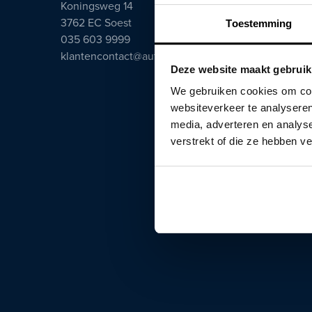
Koningsweg 14
3762 EC Soest
Toestemming
035 603 9999
klantencontact@autosmeeing.nl
Deze website maakt gebruik
We gebruiken cookies om cont
websiteverkeer te analyseren
media, adverteren en analys
verstrekt of die ze hebben v