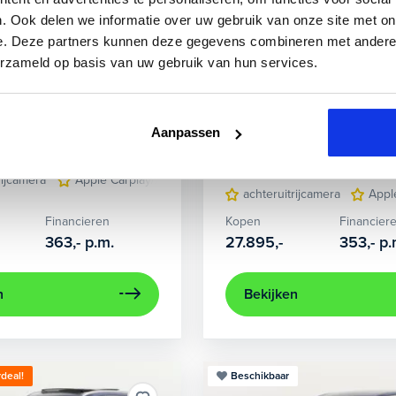
. Ook delen we informatie over uw gebruik van onze site met on
e. Deze partners kunnen deze gegevens combineren met andere i
erzameld op basis van uw gebruik van hun services.
3 Serie
BMW
3 Serie
 Business Design
Touring 318i Business Edition 
Aanpassen
Sport
416 km
Hybride benzine
Automaat
2021
91.948 km
Benzin
rijcamera
Apple Carplay/Android Auto
cruise control adaptief 
achteruitrijcamera
Appl
Financieren
Kopen
Financier
363,-
p.m.
27.895,-
353,-
p.
n
Bekijken
deal!
Beschikbaar