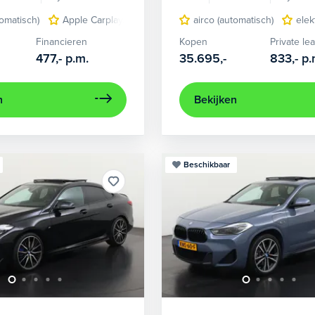
tomatisch)
Apple Carplay/Android Auto
airco (automatisch)
elektrisch glazen panor
elek
Financieren
Kopen
Private le
477,-
p.m.
35.695,-
833,-
p.
n
Bekijken
Beschikbaar