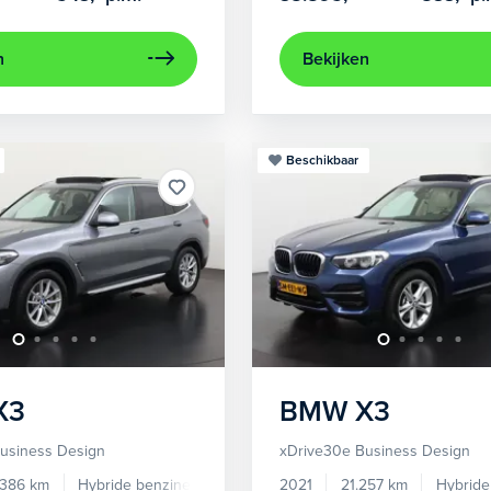
n
Bekijken
Beschikbaar
X3
BMW
X3
usiness Design
xDrive30e Business Design
.386 km
Hybride benzine
Automaat
2021
21.257 km
Hybride