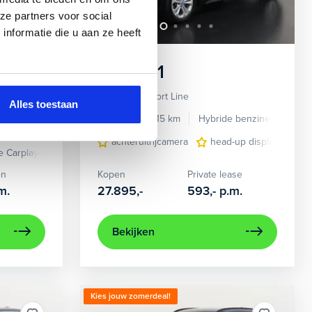
ze partners voor social
nformatie die u aan ze heeft
BMW
X1
Plus M
xDrive25e Sport Line
Alles toestaan
2022
47.415 km
Hybride benzine
Auto
e
Automaat
met Stop&Go en stuurhulp
achteruitrijcamera
dodehoekdetectie met correctie
head-up display
elect
li
e Carplay/Android Auto
Comfort Access pakket
cruise control
en
Kopen
Private lease
m.
27.895,-
593,-
p.m.
Bekijken
Kies jouw zomerdeal!