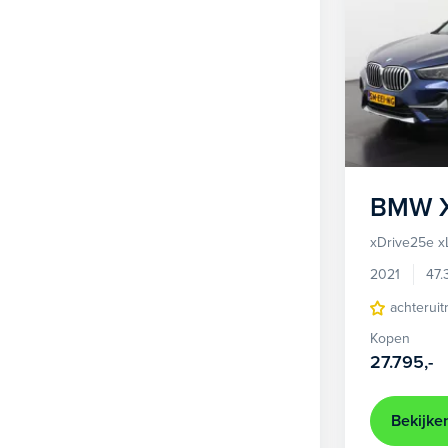
BMW
xDrive25e x
2021
47.
achteruit
Kopen
27.795,-
Bekijke