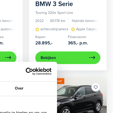
BMW
3 Serie
Touring 320e Sport Line
e benzine
Automaat
2022
65.176 km
Hybride benzine
Auto
n panorama-dak
 (automatisch)
elektrisch glazen panorama-dak
lederen bekleding
achteruitrijcamera
lichtmetalen velgen 17"
Apple Carplay/Android
lederen bekledi
ase
Kopen
Financieren
m.
28.895,-
365,-
p.m.
Bekijken
Kies jouw zomerdeal!
Over
 media te bieden en om ons