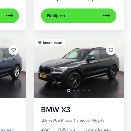
Bekijken
Beschikbaar
BMW
X3
xDrive30e M Sport Shadow Plug-In
 benzine
Automaat
2021
71.357 km
Hybride benzine
Autom