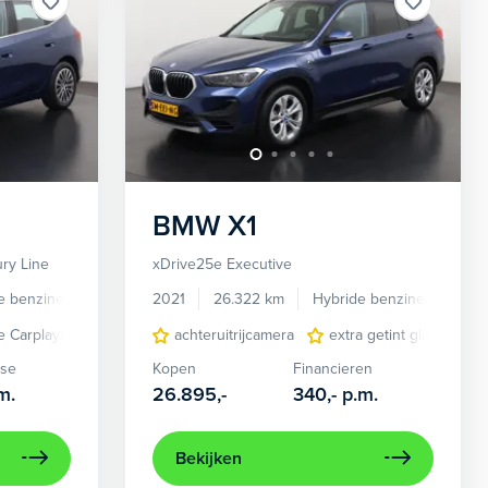
BMW
X1
ry Line
xDrive25e Executive
e benzine
Automaat
2021
26.322 km
Hybride benzine
Auto
e Carplay/Android Auto
elektrisch verstelbare stoel(en) met geheugen
achteruitrijcamera
elektrisch bedienbare achterklep
extra getint glas
lederen/stof bekle
lichtm
ko
ase
Kopen
Financieren
m.
26.895,-
340,-
p.m.
Bekijken