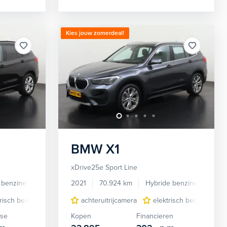
Kies jouw zomerdeal!
BMW
X1
xDrive25e Sport Line
 benzine
Automaat
2021
70.924 km
Hybride benzine
Auto
6"
trisch bedienbare achterklep
navigatiesysteem full map
achteruitrijcamera
LED dagrijverlichting
stof/kunstlederen bekleding
elektrisch bedienbare 
navigatiesys
ase
Kopen
Financieren