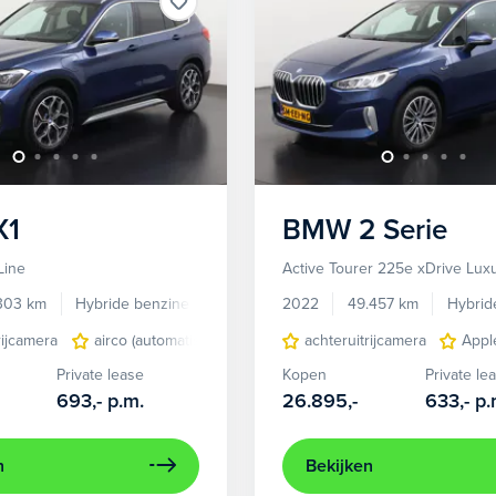
X1
BMW
2 Serie
Line
Active Tourer 225e xDrive Luxu
303 km
Hybride benzine
Automaat
2022
49.457 km
Hybrid
rijcamera
airco (automatisch)
elektrisch glazen panorama-dak
achteruitrijcamera
Appl
Private lease
Kopen
Private le
693,-
p.m.
26.895,-
633,-
p.
n
Bekijken