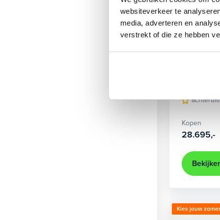
websiteverkeer te analyseren
media, adverteren en analys
verstrekt of die ze hebben v
BMW
330e xDrive
2021
73.
achteruit
Kopen
28.695,-
Bekijke
Kies jouw zomer