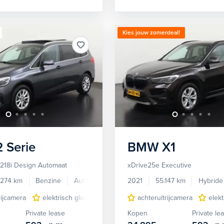
Kies jouw zomerdeal!
2 Serie
BMW
X1
 218i Design Automaat
xDrive25e Executive
.274 km
Benzine
Automaat
2021
55.147 km
Hybride
rijcamera
elektrisch glazen panorama-dak
achteruitrijcamera
lichtmetalen velgen 1
elek
Private lease
Kopen
Private le