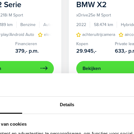
2 Serie
BMW
X2
218i M Sport
xDrive25e M Sport
.189 km
Benzine
Automaat
2022
58.474 km
Hybrid
rplay/Android Auto
electronic climate controle
achteruitrijcamera
elektrisch glaze
airco
Financieren
Kopen
Private le
379,-
p.m.
29.945,-
633,-
p.
n
Bekijken
Beschikbaar
Details
 van cookies
ent en advertenties te personaliseren, om functies voor social