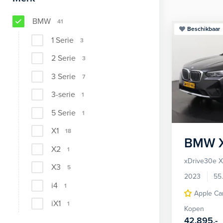
BMW
41
Beschikbaar
1 Serie
3
2 Serie
3
3 Serie
7
3-serie
1
5 Serie
1
X1
18
BMW
X2
1
xDrive30e X
X3
5
2023
55
i4
1
Apple Ca
iX1
1
Kopen
42.895,-