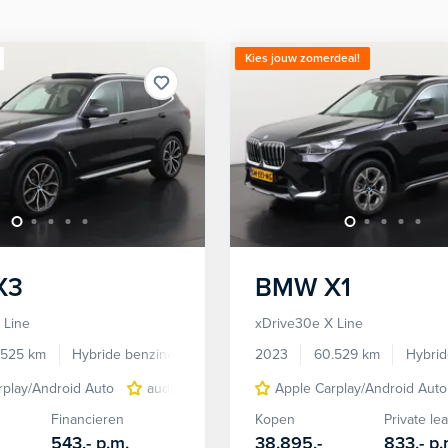
Kies jouw zomerdeal!
X3
BMW
X1
 Line
xDrive30e X Line
.525 km
Hybride benzine
Automaat
2023
60.529 km
Hybrid
rplay/Android Auto
audio installatie
Comfort Access pakket
Apple Carplay/Android Auto
Financieren
Kopen
Private le
543,-
p.m.
38.895,-
833,-
p.