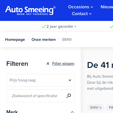
Occasions
Nieuw
Contact
2 jaar garantie >
Homepage
Onze merken
BMW
Filteren
De
41
Filter wissen
Bij Auto Smeei
Door bij de in
met uitgebreid
BMW
Fi
Merk