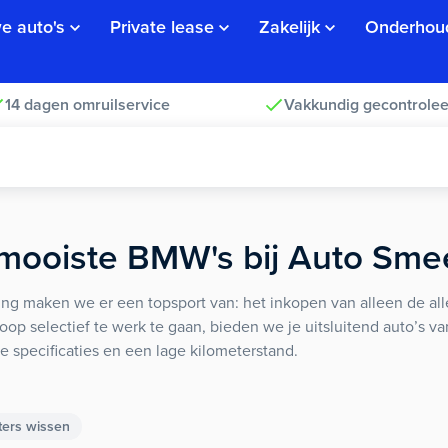
e auto's
Private lease
Zakelijk
Onderhou
14 dagen omruilservice
Vakkundig gecontrolee
mooiste
BMW's
bij Auto Sme
ng maken we er een topsport van: het inkopen van alleen de all
koop selectief te werk te gaan, bieden we je uitsluitend auto’s 
e specificaties en een lage kilometerstand.
lters wissen