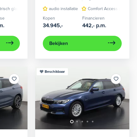
ama-dak
trisch glazen panorama-dak
keyless entry
audio installatie
lederen bekleding
kunstlederen bekleding
Comfort Access pakket
navigatiesysteem 
lichtmetal
ase
Kopen
Financieren
m.
34.945,-
442,-
p.m.
Bekijken
Beschikbaar