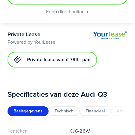
Koop direct online
Private Lease
Powered by YourLease
Private lease vanaf 793,- p/m
Specificaties van deze Audi Q3
Basisgegevens
Technisch
Financieel
Afmeting
Kenteken
KJG-26-V