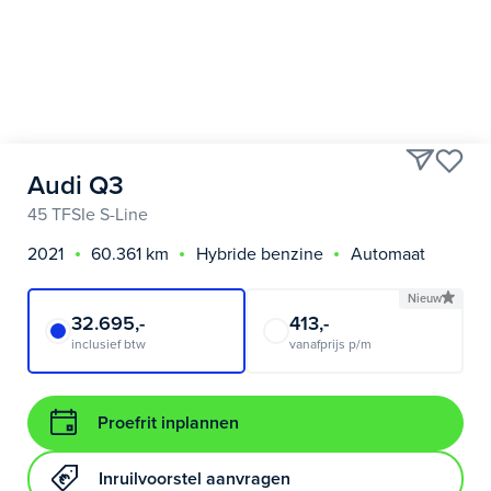
Audi Q3
45 TFSIe S-Line
2021
60.361 km
Hybride benzine
Automaat
Nieuw
32.695,-
413,-
inclusief btw
vanafprijs p/m
Proefrit inplannen
Inruilvoorstel aanvragen