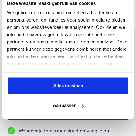
Deze website maakt gebruik van cookies
We gebruiken cookies om content en advertenties te
personaliseren, om functies voor social media te bieden
en om ons websiteverkeer te analyseren. Ook delen we
informatie over uw gebruik van onze site met onze
Inruilvoorstel op deze auto?
partners voor social media, adverteren en analyse. Deze
partners kunnen deze gegevens combineren met andere
Vul hier je gegevens in en vergeet niet foto's van je
informatie die u aan ze heeft verstrekt of die ze hebben
inruilauto mee te sturen.
verzameld op basis van uw gebruik van hun services.
Kenteken huidige auto
Kilometerstand (bij benadering)
Alles toestaan
Aanpassen
Inruilvoorstel aanvragen
Wanneer je foto’s meestuurt ontvang je op