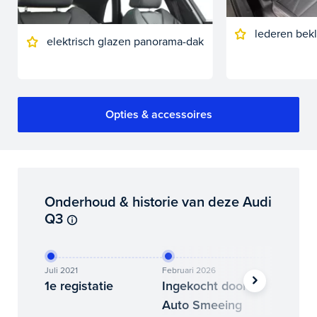
lederen bek
elektrisch glazen panorama-dak
Opties & accessoires
Onderhoud & historie van deze Audi
Q3
Juli 2021
Februari 2026
Mei 2026
1e registatie
Ingekocht door
Binne
Auto Smeeing
Auto 