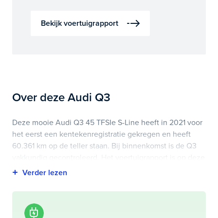
Bekijk voertuigrapport
Over deze Audi Q3
Deze mooie Audi Q3 45 TFSIe S-Line heeft in 2021 voor
het eerst een kentekenregistratie gekregen en heeft
60.361 km op de teller staan. Bij binnenkomst is de Q3
vakkundig gecontroleerd. Het voertuigrapport is op deze
pagina bij onderhoud en historie te downloaden.
Highlights van deze Audi zijn onder andere apple
carplay/android auto, electronic climate controle,
elektrisch glazen panorama-dak en nog veel meer.