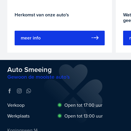
Herkomst van onze auto's
Wat
gee
meer info
Auto Smeeing
Gewoon de mooiste auto’s
Verkoop
Open tot 17:00 uur
Werkplaats
Open tot 13:00 uur
Koningsweg 14