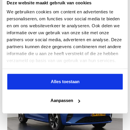
Een ander populair Duits merk op Nederlandse bodem is
Deze website maakt gebruik van cookies
Opel. Al decennia lang zijn deze auto's niet weg te
We gebruiken cookies om content en advertenties te
denken van ons straatbeeld. Van de iconische Kadett tot
personaliseren, om functies voor social media te bieden
aan de Corsa, die hedendaags ook beschikbaar is als
en om ons websiteverkeer te analyseren. Ook delen we
volledig elektrische auto.
informatie over uw gebruik van onze site met onze
partners voor social media, adverteren en analyse. Deze
partners kunnen deze gegevens combineren met andere
Bekijk onze voorraad
informatie die u aan ze heeft verstrekt of die ze hebben
verzameld op basis van uw gebruik van hun services.
Alles toestaan
Aanpassen