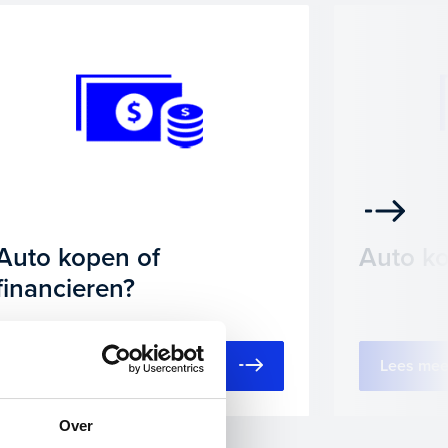
Auto kopen of
Auto ko
financieren?
Lees mee
Lees meer
Over