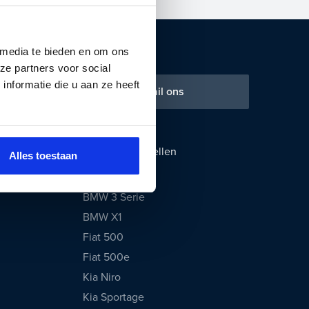
 media te bieden en om ons
ze partners voor social
nformatie die u aan ze heeft
 ons
Mail ons
Populaire modellen
Alles toestaan
Audi A3
BMW 3 Serie
BMW X1
Fiat 500
Fiat 500e
Kia Niro
Kia Sportage