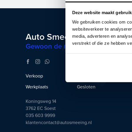
Deze website maakt gebruik
We gebruiken cookies om cont
websiteverkeer te analyseren
Auto Smeeing
media, adverteren en analys
verstrekt of die ze hebben v
Gewoon de mooiste auto’s
Verkoop
Open tot 21:00 uur
Werkplaats
Gesloten
Koningsweg 14
3762 EC Soest
035 603 9999
klantencontact@autosmeeing.nl