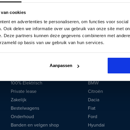
 van cookies
ent en advertenties te personaliseren, om functies voor social
. Ook delen we informatie over uw gebruik van onze site met on
e. Deze partners kunnen deze gegevens combineren met andere i
Auto Smeeing bellen
WhatsApp
erzameld op basis van uw gebruik van hun services.
Auto's & services
Populaire merken
Aanpassen
Occasions
Audi
100% Elektrisch
BMW
Private lease
Citroën
Zakelijk
Dacia
Bestelwagens
Fiat
Onderhoud
Ford
Banden en velgen shop
Hyundai