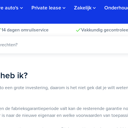
e auto's
Private lease
Zakelijk
Onderhou
14 dagen omruilservice
Vakkundig gecontrolee
erechten?
heb ik?
 een grote investering, daarom is het niet gek dat je wilt weten
en de fabrieksgarantieperiode valt kan de resterende garantie nog
r is naar de nieuwe eigenaar en welke voorwaarden van toepassi