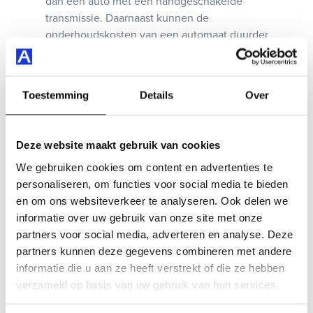
dan een auto met een handgeschakelde
transmissie. Daarnaast kunnen de
onderhoudskosten van een automaat duurder
uitvallen.
Toestemming
Details
Over
Deze website maakt gebruik van cookies
We gebruiken cookies om content en advertenties te
personaliseren, om functies voor social media te bieden
en om ons websiteverkeer te analyseren. Ook delen we
informatie over uw gebruik van onze site met onze
partners voor social media, adverteren en analyse. Deze
partners kunnen deze gegevens combineren met andere
informatie die u aan ze heeft verstrekt of die ze hebben
verzameld op basis van uw gebruik van hun services.
Uiteindelijk gaat het erom wat jij zelf het belangrijkst
vindt bij het kiezen tussen een handgeschakelde auto