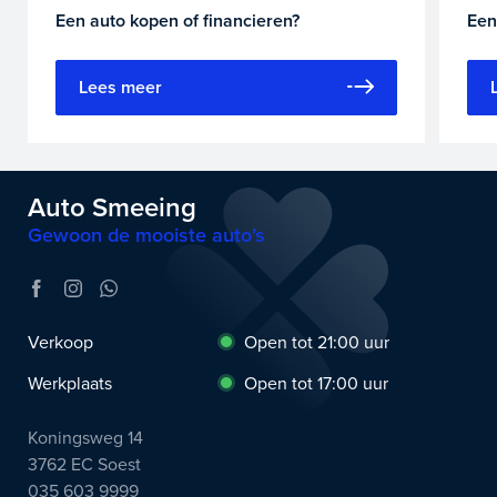
Een auto kopen of financieren?
Een
Lees meer
Auto Smeeing
Gewoon de mooiste auto’s
Verkoop
Open tot 21:00 uur
Werkplaats
Open tot 17:00 uur
Koningsweg 14
3762 EC Soest
035 603 9999