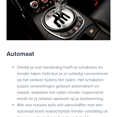
Automaat
Omdat je niet handmatig hoeft te schakelen en
minder taken hebt kun je je volledig concentreren
op het verkeer tijdens het rijden. Het schakelen
tussen versnellingen gebeurt automatisch en
soepel, waardoor het rijden minder inspannend
wordt en jij relaxter aankomt op je bestemming.
Wie een nieuwe auto wilt aanschaffen met een
automaat komt waarschijnlijk minder voordelig uit