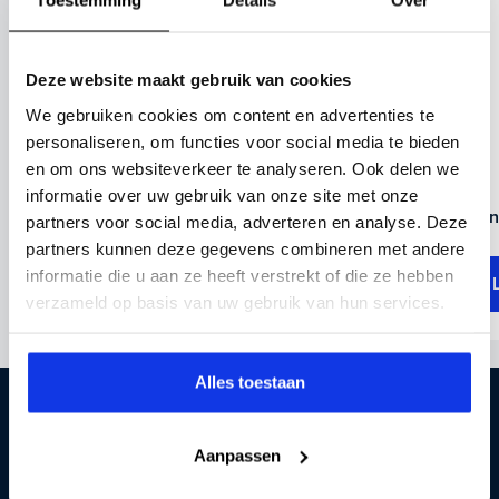
Toestemming
Details
Over
Deze website maakt gebruik van cookies
We gebruiken cookies om content en advertenties te
personaliseren, om functies voor social media te bieden
en om ons websiteverkeer te analyseren. Ook delen we
informatie over uw gebruik van onze site met onze
Een auto kopen of financieren?
Een
partners voor social media, adverteren en analyse. Deze
partners kunnen deze gegevens combineren met andere
informatie die u aan ze heeft verstrekt of die ze hebben
Lees meer
verzameld op basis van uw gebruik van hun services.
Alles toestaan
Auto Smeeing
Gewoon de mooiste auto’s
Aanpassen