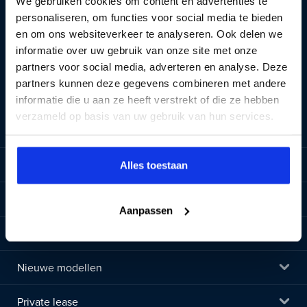
We gebruiken cookies om content en advertenties te
personaliseren, om functies voor social media te bieden
en om ons websiteverkeer te analyseren. Ook delen we
informatie over uw gebruik van onze site met onze
Auto Smeeing bellen
partners voor social media, adverteren en analyse. Deze
partners kunnen deze gegevens combineren met andere
WhatsApp ons
Mail ons
informatie die u aan ze heeft verstrekt of die ze hebben
verzameld op basis van uw gebruik van hun services.
Auto's & services
Alles toestaan
Populaire merken
Aanpassen
Populaire modellen
Nieuwe modellen
Private lease