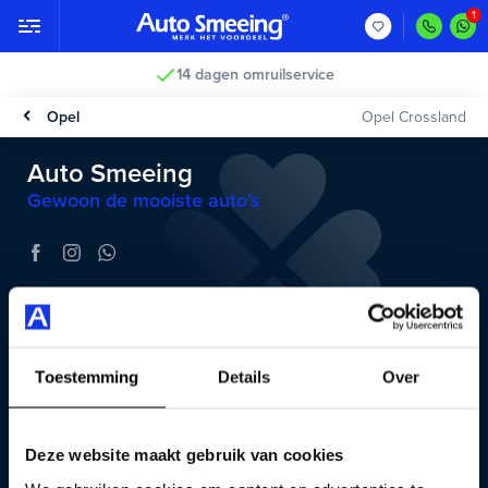
14 dagen omruilservice
Opel
Opel Crossland
Auto Smeeing
Gewoon de mooiste auto’s
Verkoop
Gesloten
Werkplaats
Gesloten
Toestemming
Details
Over
Koningsweg 14
3762 EC Soest
035 603 9999
Deze website maakt gebruik van cookies
klantencontact@autosmeeing.nl