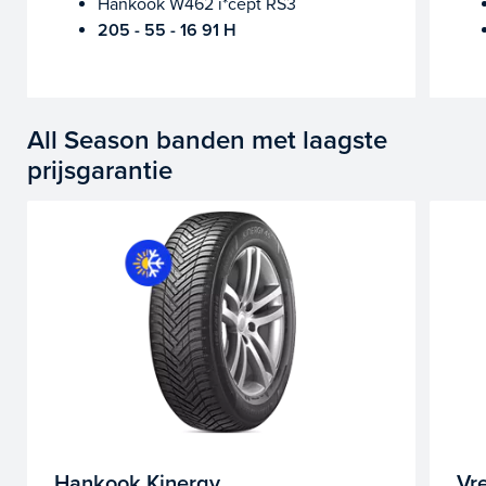
Hankook W462 i*cept RS3
205 - 55 - 16 91 H
All Season banden met laagste
prijsgarantie
Hankook Kinergy
Vr