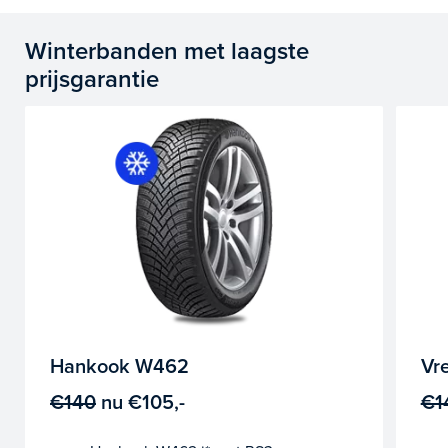
Winterbanden met laagste
prijsgarantie
Hankook W462
Vr
€140
nu
€105,-
€1