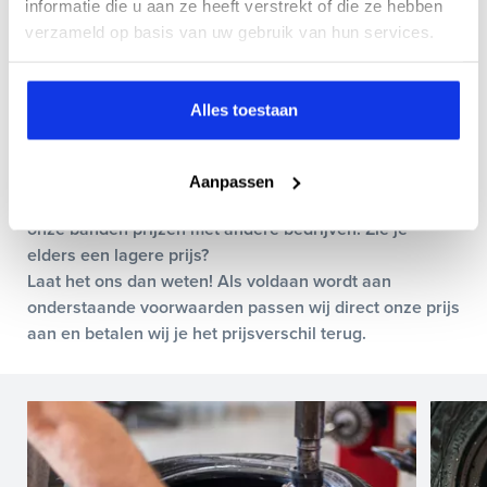
informatie die u aan ze heeft verstrekt of die ze hebben
Graag laten wij je mee profiteren van ons voordelige en
verzameld op basis van uw gebruik van hun services.
complete bandenprogramma. Met onze ‘keiharde
laagste
prijsgarantie’ betaal je nooit te veel voor de aanschaf
Alles toestaan
van banden, het wisselen van wielen of banden of voor
bandenopslag.
Aanpassen
Om je daarvan te verzekeren vergelijken we dagelijks
onze banden prijzen met andere bedrijven. Zie je
elders een lagere prijs?
Laat het ons dan weten! Als voldaan wordt aan
onderstaande voorwaarden passen wij direct onze prijs
aan en betalen wij je het prijsverschil terug.