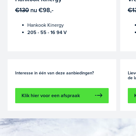
€130
nu
€98,-
€1
Hankook Kinergy
205 - 55 - 16 94 V
Interesse in één van deze aanbiedingen?
Liev
de l
Klik hier voor een afspraak