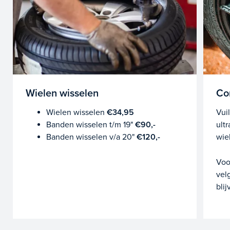
Wielen wisselen
Co
Wielen wisselen
€34,95
Vui
Banden wisselen t/m 19"
€90,-
ult
Banden wisselen v/a 20"
€120,-
wie
Voo
vel
blij