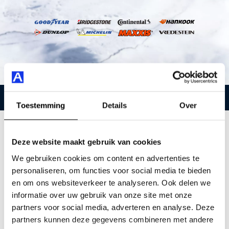
Toestemming
Details
Over
Meer grip, meer comfort, meer
veiligheid
Deze website maakt gebruik van cookies
We gebruiken cookies om content en advertenties te
Wist je dat een winterband al effectief is onder de 8
personaliseren, om functies voor social media te bieden
graden? De samenstelling van het rubber en het
en om ons websiteverkeer te analyseren. Ook delen we
speciale
informatie over uw gebruik van onze site met onze
profiel geeft veel meer grip bij sneeuw, ijs en natte
partners voor social media, adverteren en analyse. Deze
omstandigheden.
partners kunnen deze gegevens combineren met andere