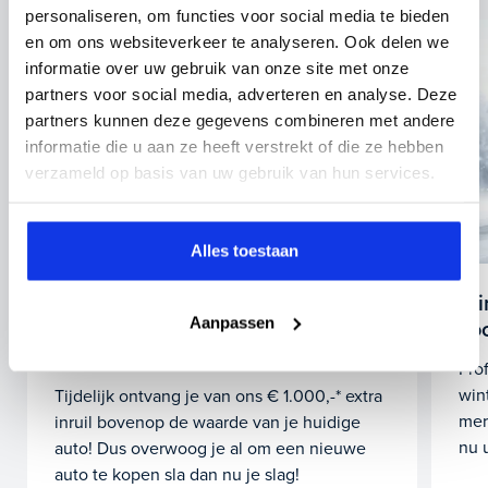
personaliseren, om functies voor social media te bieden
en om ons websiteverkeer te analyseren. Ook delen we
informatie over uw gebruik van onze site met onze
partners voor social media, adverteren en analyse. Deze
partners kunnen deze gegevens combineren met andere
informatie die u aan ze heeft verstrekt of die ze hebben
verzameld op basis van uw gebruik van hun services.
Alles toestaan
Wi
€ 1.000,- inruilbonus tot einde van
Aanpassen
vo
het jaar
Pro
win
Tijdelijk ontvang je van ons € 1.000,-* extra
mer
inruil bovenop de waarde van je huidige
nu 
auto! Dus overwoog je al om een nieuwe
auto te kopen sla dan nu je slag!