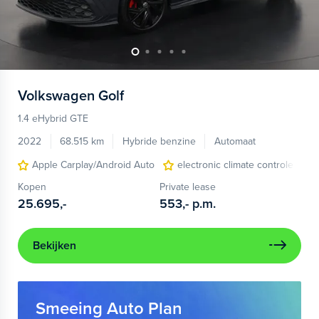
Volkswagen
Golf
1.4 eHybrid GTE
2022
68.515 km
Hybride benzine
Automaat
Apple Carplay/Android Auto
electronic climate controle
Kopen
Private lease
25.695,-
553,-
p.m.
Bekijken
Smeeing Auto Plan