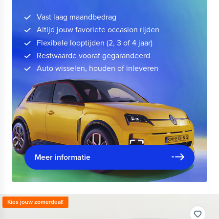
Vast laag maandbedrag
Altijd jouw favoriete occasion rijden
Flexibele looptijden (2, 3 of 4 jaar)
Restwaarde vooraf gegarandeerd
Auto wisselen, houden of inleveren
Meer informatie
Kies jouw zomerdeal!