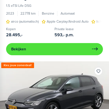
1.5 eTSI Life DSG
2023
22.778 km
Benzine
Automaat
airco (automatisch)
Apple Carplay/Android Auto
lichtmet
Kopen
Private lease
28.495,-
593,-
p.m.
Bekijken
Kies jouw zomerdeal!