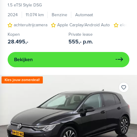
1.5 eTSI Style DSG
2024
11.074 km
Benzine
Automaat
achteruitrijcamera
Apple Carplay/Android Auto
electroni
Kopen
Private lease
28.495,-
555,-
p.m.
Bekijken
Kies jouw zomerdeal!