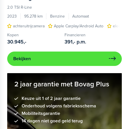
2.0 TSI R-Line
2023
95.278 km
Benzine
Automaat
achteruitrijcamera
Apple Carplay/Android Auto
electroni
Kopen
Financieren
30.945,-
391,-
p.m.
Bekijken
2 jaar garantie met Bovag Plus
Keuze uit 1 of 2 jaar garantie
Onderhoud volgens fabrieksschema
Mobiliteitsgarantie
14 dagen niet goed geld terug