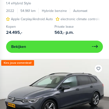
1.4 eHybrid Style
2022
54.961 km
Hybride benzine
Automaat
Apple Carplay/Android Auto
electronic climate controle
Kopen
Private lease
24.495,-
563,-
p.m.
Bekijken
Kies jouw zomerdeal!