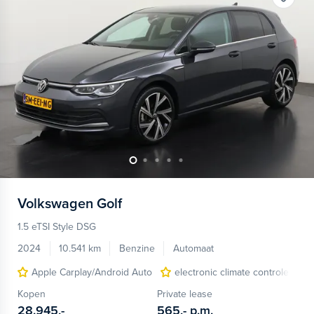
Volkswagen
Golf
1.5 eTSI Style DSG
2024
10.541 km
Benzine
Automaat
Apple Carplay/Android Auto
electronic climate controle
Kopen
Private lease
28.945,-
565,-
p.m.