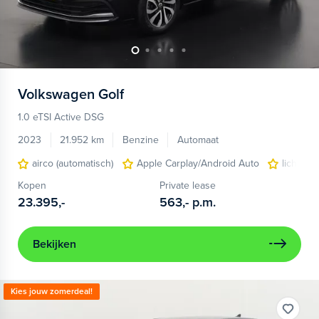
Volkswagen
Golf
1.0 eTSI Active DSG
2023
21.952 km
Benzine
Automaat
airco (automatisch)
Apple Carplay/Android Auto
lichtmet
Kopen
Private lease
23.395,-
563,-
p.m.
Bekijken
Kies jouw zomerdeal!