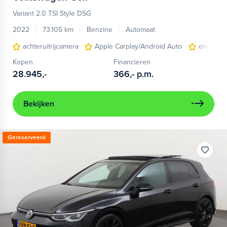
Variant 2.0 TSI Style DSG
2022
73.105 km
Benzine
Automaat
achteruitrijcamera
Apple Carplay/Android Auto
electroni
Kopen
Financieren
28.945,-
366,-
p.m.
Bekijken
Gereserveerd