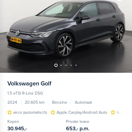
Volkswagen
Golf
1.5 eTSI R-Line DSG
2024
20.605 km
Benzine
Automaat
airco (automatisch)
Apple Carplay/Android Auto
lichtmet
Kopen
Private lease
30.945,-
653,-
p.m.