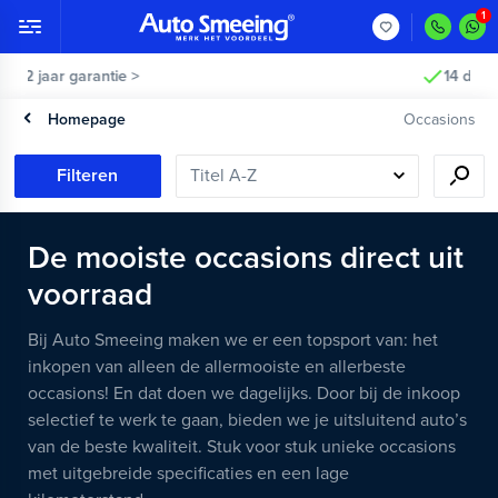
2 jaar garantie >
Homepage
Occasions
Filteren
De mooiste occasions direct uit
voorraad
Bij Auto Smeeing maken we er een topsport van: het
inkopen van alleen de allermooiste en allerbeste
occasions! En dat doen we dagelijks. Door bij de inkoop
selectief te werk te gaan, bieden we je uitsluitend auto’s
van de beste kwaliteit. Stuk voor stuk unieke occasions
met uitgebreide specificaties en een lage