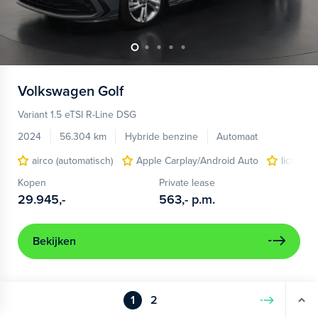
Volkswagen
Golf
Variant 1.5 eTSI R-Line DSG
2024
56.304 km
Hybride benzine
Automaat
airco (automatisch)
Apple Carplay/Android Auto
lichtmet
Kopen
Private lease
29.945,-
563,-
p.m.
Bekijken
1
2
Volgende