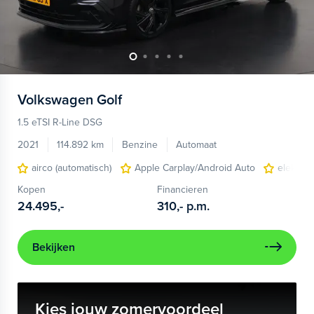
Volkswagen
Golf
1.5 eTSI R-Line DSG
2021
114.892 km
Benzine
Automaat
airco (automatisch)
Apple Carplay/Android Auto
elektri
Kopen
Financieren
24.495,-
310,-
p.m.
Bekijken
Kies jouw zomervoordeel