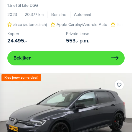
1.5 eTSI Life DSG
2023
20.377 km
Benzine
Automaat
airco (automatisch)
Apple Carplay/Android Auto
lichtmet
Kopen
Private lease
24.495,-
553,-
p.m.
Bekijken
Kies jouw zomerdeal!