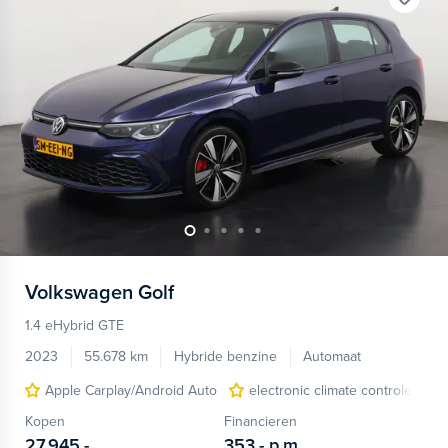
Volkswagen
Golf
1.4 eHybrid GTE
2023
55.678 km
Hybride benzine
Automaat
Apple Carplay/Android Auto
electronic climate controle
Kopen
Financieren
27.945,-
353,-
p.m.