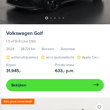
Volkswagen
Golf
1.5 eTSI R-Line DSG
2024
28.721 km
Benzine
Automaat
achteruitrijcamera
airco (automatisch)
Apple Carplay/And
Kopen
Private lease
31.945,-
633,-
p.m.
Bekijken
Kies jouw zomerdeal!