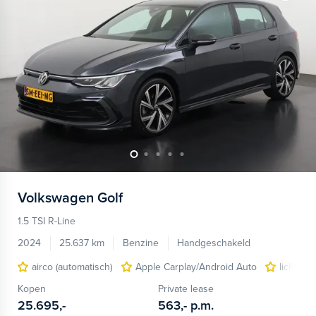
Volkswagen
Golf
1.5 TSI R-Line
2024
25.637 km
Benzine
Handgeschakeld
airco (automatisch)
Apple Carplay/Android Auto
lichtmet
Kopen
Private lease
25.695,-
563,-
p.m.