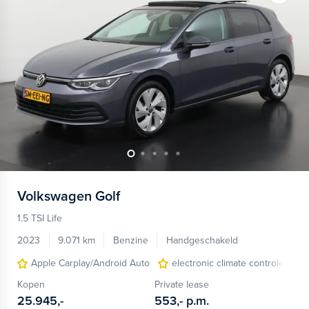
Volkswagen
Golf
1.5 TSI Life
2023
9.071 km
Benzine
Handgeschakeld
Apple Carplay/Android Auto
electronic climate controle
Kopen
Private lease
25.945,-
553,-
p.m.