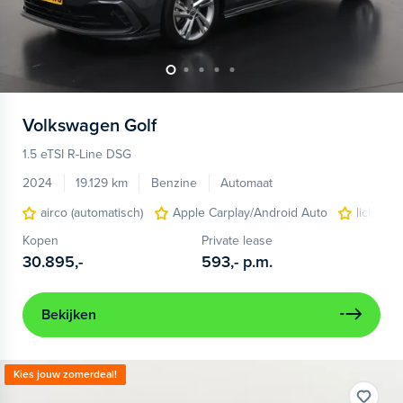
Volkswagen
Golf
1.5 eTSI R-Line DSG
2024
19.129 km
Benzine
Automaat
airco (automatisch)
Apple Carplay/Android Auto
lichtmet
Kopen
Private lease
30.895,-
593,-
p.m.
Bekijken
Kies jouw zomerdeal!