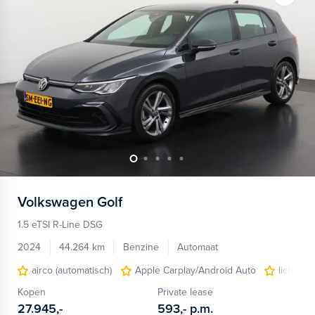
Volkswagen
Golf
1.5 eTSI R-Line DSG
2024
44.264 km
Benzine
Automaat
airco (automatisch)
Apple Carplay/Android Auto
lichtmet
Kopen
Private lease
27.945,-
593,-
p.m.