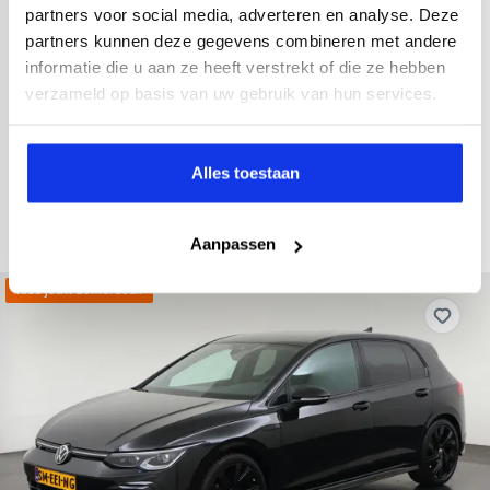
partners voor social media, adverteren en analyse. Deze
1.5 eTSI Style DSG
partners kunnen deze gegevens combineren met andere
2024
5.129 km
Benzine
Automaat
informatie die u aan ze heeft verstrekt of die ze hebben
verzameld op basis van uw gebruik van hun services.
achteruitrijcamera
Apple Carplay/Android Auto
electroni
Kopen
Private lease
29.945,-
593,-
p.m.
Alles toestaan
Bekijken
Aanpassen
Kies jouw zomerdeal!