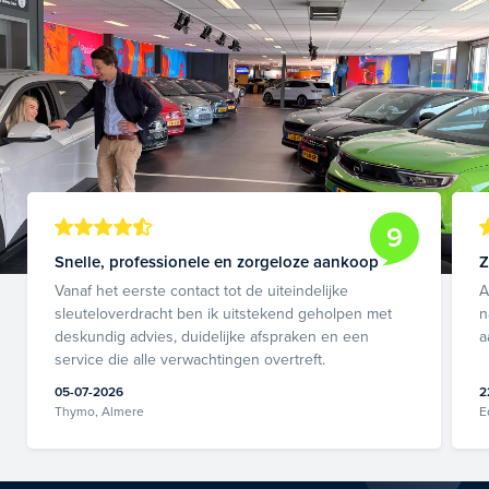
9
Snelle, professionele en zorgeloze aankoop
Z
Vanaf het eerste contact tot de uiteindelijke
A
sleuteloverdracht ben ik uitstekend geholpen met
n
deskundig advies, duidelijke afspraken en een
a
service die alle verwachtingen overtreft.
05-07-2026
2
Thymo, Almere
E