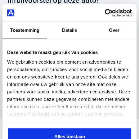
Inruilvoorstel op deze auto?
(automatisch), apple carplay/android auto, lichtmetalen
velgen 17" en nog veel meer.
Vul hier je gegevens in en vergeet niet foto's van je
inruilauto mee te sturen.
Je koopt hem voor € 30.895,- maar je kan deze
Toestemming
Details
Over
Volkswagen Golf ook bij ons financieren of leasen.
Kenteken huidige auto
Kilometerstand (bij benadering)
Maak snel een afspraak in de showroom of bestel hem
Deze website maakt gebruik van cookies
direct online.
We gebruiken cookies om content en advertenties te
personaliseren, om functies voor social media te bieden
Inruilvoorstel aanvragen
en om ons websiteverkeer te analyseren. Ook delen we
informatie over uw gebruik van onze site met onze
partners voor social media, adverteren en analyse. Deze
Wanneer je foto’s meestuurt ontvang je op
partners kunnen deze gegevens combineren met andere
maandag tot en met vrijdag binnen enkele uren
informatie die u aan ze heeft verstrekt of die ze hebben
een voorstel.
verzameld op basis van uw gebruik van hun services.
Veelgestelde vragen
Alles toestaan