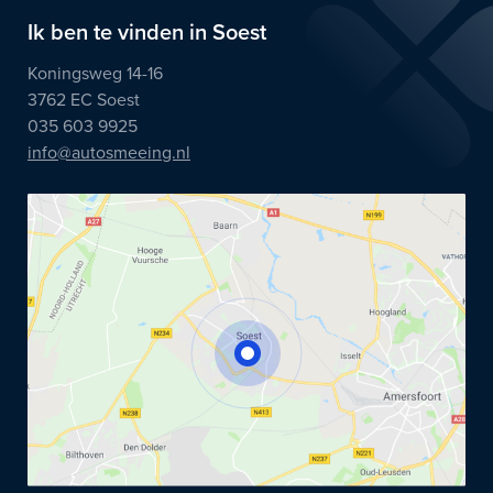
Ik ben te vinden in Soest
Koningsweg 14-16
3762 EC Soest
035 603 9925
info@autosmeeing.nl