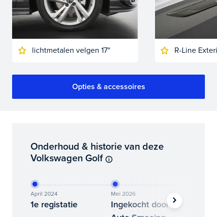
lichtmetalen velgen 17"
R-Line Exter
Opties & accessoires
Onderhoud & historie van deze
Volkswagen Golf
April 2024
Mei 2026
Juni 202
1e registatie
Ingekocht door
Binne