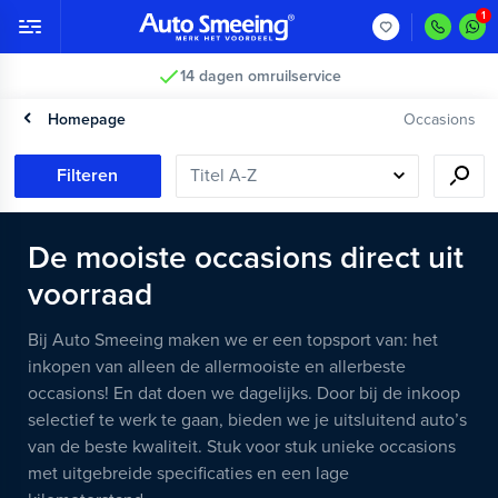
14 dagen omruilservice
Homepage
Occasions
Filteren
De mooiste occasions direct uit
voorraad
Bij Auto Smeeing maken we er een topsport van: het
inkopen van alleen de allermooiste en allerbeste
occasions! En dat doen we dagelijks. Door bij de inkoop
selectief te werk te gaan, bieden we je uitsluitend auto’s
van de beste kwaliteit. Stuk voor stuk unieke occasions
met uitgebreide specificaties en een lage