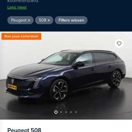
kilometerstand.
Lees meer
Peugeot
508
Filters wissen
Kies jouw zomerdeal!
Peugeot
508