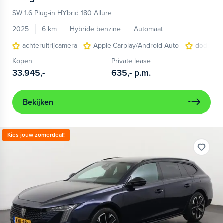
SW 1.6 Plug-in HYbrid 180 Allure
2025
6 km
Hybride benzine
Automaat
achteruitrijcamera
Apple Carplay/Android Auto
dodehoek
Kopen
Private lease
33.945,-
635,-
p.m.
Bekijken
Kies jouw zomerdeal!