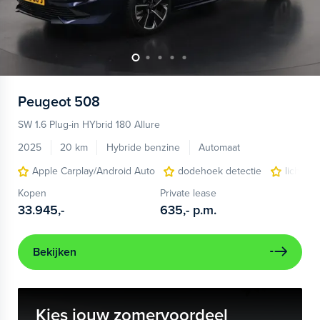
Peugeot
508
SW 1.6 Plug-in HYbrid 180 Allure
2025
20 km
Hybride benzine
Automaat
Apple Carplay/Android Auto
dodehoek detectie
lichtme
Kopen
Private lease
33.945,-
635,-
p.m.
Bekijken
Kies jouw zomervoordeel