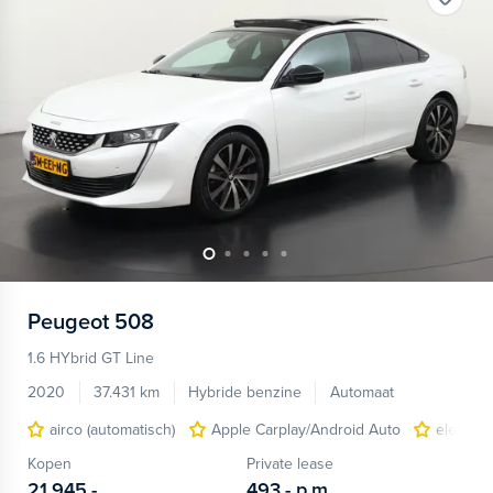
Peugeot
508
1.6 HYbrid GT Line
2020
37.431 km
Hybride benzine
Automaat
airco (automatisch)
Apple Carplay/Android Auto
elektri
Kopen
Private lease
21.945,-
493,-
p.m.