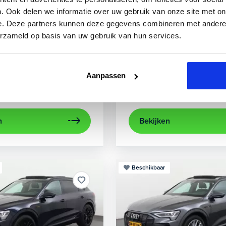
3
Audi
A3
. Ook delen we informatie over uw gebruik van onze site met on
e. Deze partners kunnen deze gegevens combineren met andere i
 TFSIe Plug-In
Sportback 40 TFSIe Advanced
erzameld op basis van uw gebruik van hun services.
.000 km
Hybride benzine
Automaat
2021
52.979 km
Hybrid
rijcamera
Apple Carplay/Android Auto
achteruitrijcamera
electronic climate control
Appl
Aanpassen
Kopen
aag
Op aanvraag
n
Bekijken
Beschikbaar