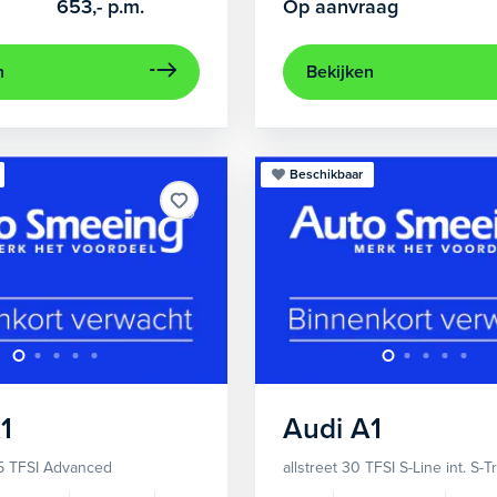
653,-
p.m.
Op aanvraag
n
Bekijken
Beschikbaar
1
Audi
A1
5 TFSI Advanced
allstreet 30 TFSI S-Line int. S-T