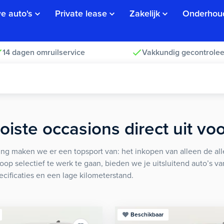
e auto's
Private lease
Zakelijk
Onderhou
14 dagen omruilservice
Vakkundig gecontrolee
iste occasions direct uit vo
ng maken we er een topsport van: het inkopen van alleen de alle
koop selectief te werk te gaan, bieden we je uitsluitend auto’s v
ecificaties en een lage kilometerstand.
Beschikbaar