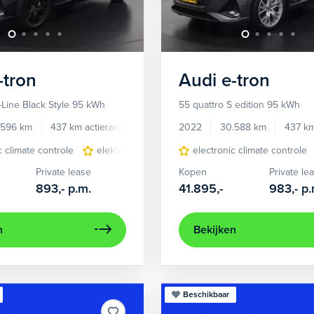
-tron
Audi
e-tron
-Line Black Style 95 kWh
55 quattro S edition 95 kWh
.596 km
437 km actieradius
Elektrisch
2022
30.588 km
437 km
c climate controle
elektrisch glazen panorama-dak
electronic climate controle
lichtmetalen 
Private lease
Kopen
Private le
893,-
p.m.
41.895,-
983,-
p.
n
Bekijken
Beschikbaar