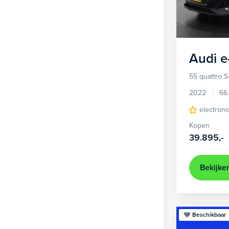
1
Hatchback
377
2
MPV
21
3
Overig
2
Audi
e
4
Personenbus
2
55 quattro S
5
SUV
505
2022
66
6
Sedan
electroni
18
Kopen
Stationwagon
101
39.895,-
Terreinwagen
1
Trike
1
Bekijke
Beschikbaar