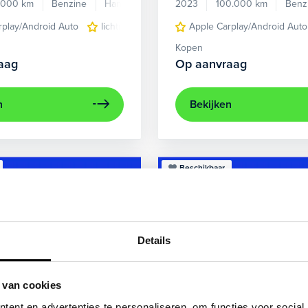
.000 km
Benzine
Handgeschakeld
2023
100.000 km
Benz
rplay/Android Auto
lichtmetalen velgen 5-spaaks 17"
Apple Carplay/Android Auto
voorstoel
Kopen
aag
Op aanvraag
n
Bekijken
Beschikbaar
Details
 van cookies
ent en advertenties te personaliseren, om functies voor social