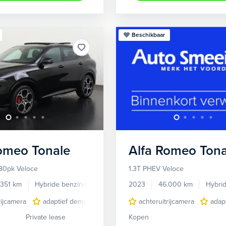
Beschikbaar
Romeo
Tonale
Alfa Romeo
Tona
80pk Veloce
1.3T PHEV Veloce
.351 km
Hybride benzine
Automaat
2023
46.000 km
Hybri
rijcamera
adaptief demping systeem
achteruitrijcamera
audio installatie premium
adap
Private lease
Kopen