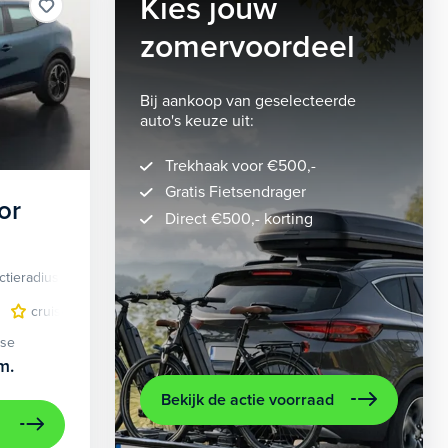
Kies jouw
zomervoordeel
Bij aankoop van geselecteerde
auto's keuze uit:
Trekhaak voor €500,-
Gratis Fietsendrager
or
Direct €500,- korting
ctieradius
Elektrisch
lichtmetalen velgen 5-spaaks 18"
cruise control adaptief
LED koplampen
volledig digitaal instrumentenpane
lichtmetalen velge
ase
m.
Bekijk de actie voorraad