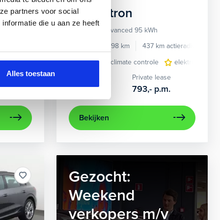
Audi
e-tron
ze partners voor social
nformatie die u aan ze heeft
55 quattro Advanced 95 kWh
e benzine
Automaat
2022
34.998 km
437 km actieradius
El
e
e Carplay/Android Auto
elektrisch glazen panorama-dak
electronic climate controle
electronic climate controle
lederen bekleding
elektrisch gla
lichtmetalen
navig
Alles toestaan
Kopen
Private lease
36.895,-
793,-
p.m.
Bekijken
Gezocht:
Weekend
verkopers m/v