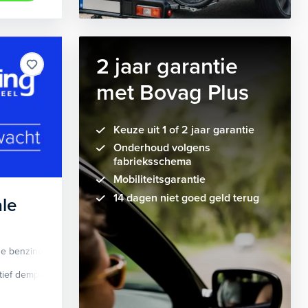
2 jaar garantie
met Bovag Plus
Keuze uit 1 of 2 jaar garantie
Onderhoud volgens
fabrieksschema
Mobiliteitsgarantie
14 dagen niet goed geld terug
le
de benzine
Automaat
tief demping systeem
cruise control adaptief
Apple Carplay/Android Auto
dodehoek detectie
elektrisch glaze
audio instal