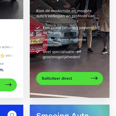
Kom de modernste en mooiste
auto's verkopen en profiteer van:
Een prima beloning passend bij
de functie
Werken in een moderne
showroom
 actieradius
Elektrisch
Veel specialisatie- en
velgen 10-spaaks 21"
elektrisch glazen panorama-dak
luxe lederen bekleding
lederen/stof bekleding
metaalkleur
lic
n
groeimogelijkheden!
ase
m.
Solliciteer direct