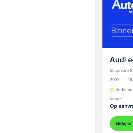
Audi
e
55 quattro S
2023
48
dodehoek
Kopen
Op aanvr
Bekijke