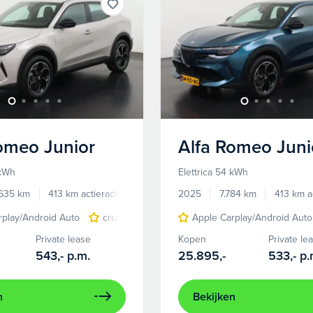
Romeo
Junior
Alfa Romeo
Juni
 kWh
Elettrica 54 kWh
.635 km
413 km actieradius
Elektrisch
2025
7.784 km
413 km a
rplay/Android Auto
cruise control adaptief
Apple Carplay/Android Auto
LED koplampen
Private lease
Kopen
Private le
543,-
p.m.
25.895,-
533,-
p.
n
Bekijken