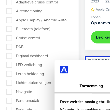
2023
22
Adaptieve cruise control
Apple Ca
Airconditioning
Kopen
Apple Carplay / Android Auto
Op aanvr
Bluetooth (telefoon)
Bekijke
Cruise control
DAB
Digitaal dashboard
Beschikbaar
LED verlichting
Leren bekleding
Lichtmetalen velgen
Toestemming
Navigatie
Panoramadak
Deze website maakt gebruik
Parkeerhulp
We gebruiken cookies om cont