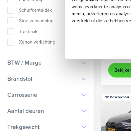
Audi
A
websiteverkeer te analyseren
Schuifkanteldak
media, adverteren en analys
Sportback 40
Stoelverwarming
verstrekt of die ze hebben v
2022
84
Trekhaak
achteruit
Xenon verlichting
Kopen
Op aanvr
BTW / Marge
Bekijke
BTW
Brandstof
Marge
Benzine
Carrosserie
Beschikbaar
Diesel
Bestelauto
9
Aantal deuren
Elektrisch
Cabriolet
9
Hybride benzine
0
Trekgewicht
Chassis cabine
1