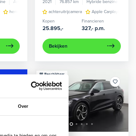
ine
Automaat
2021
76.857 km
Hybride benzine
Auto
en verwarmd
hemelbekleding donker
achteruitrijcamera
lichtmetalen velgen 7-spaaks 17"
Apple Carplay/Android
Kopen
Financieren
25.895,-
327,-
p.m.
Bekijken
Beschikbaar
Over
 media te bieden en om ons