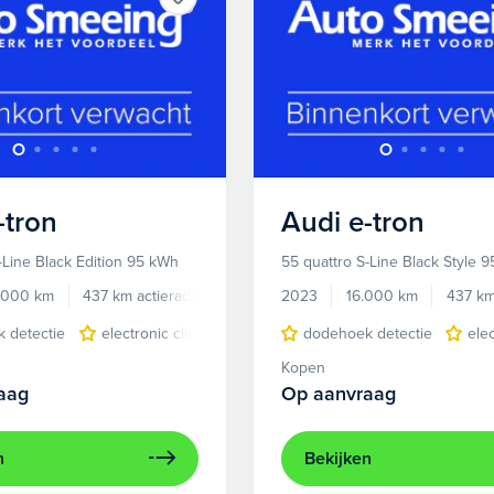
-tron
Audi
e-tron
-Line Black Edition 95 kWh
55 quattro S-Line Black Style 
.000 km
437 km actieradius
Elektrisch
2023
16.000 km
437 km
 detectie
electronic climate controle
dodehoek detectie
elektrisch glazen panora
ele
Kopen
aag
Op aanvraag
n
Bekijken