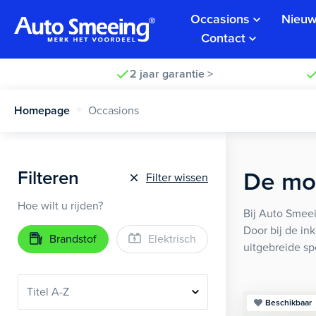
Occasions
Nieuw
Contact
2 jaar garantie >
Homepage
Occasions
Filteren
De moo
Filter wissen
Hoe wilt u rijden?
Bij Auto Smeei
Door bij de in
Brandstof
Elektrisch
uitgebreide sp
Beschikbaar