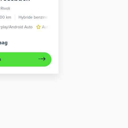
Rivoli
000 km
Hybride benzine
Automaat
rplay/Android Auto
Autonomous Emergency Braking
cruise con
aag
n