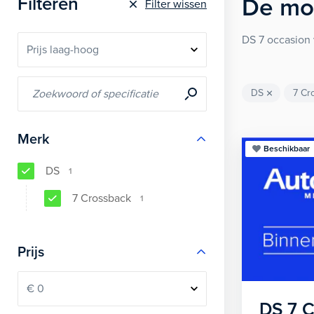
Filteren
De
mo
Filter wissen
DS 7 occasion 
DS
7 Cr
Merk
Beschikbaar
DS
1
7 Crossback
1
Prijs
DS
7 