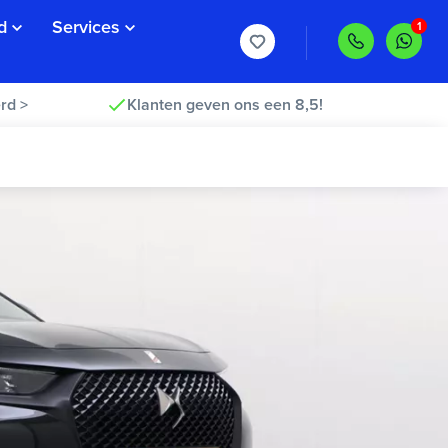
d
Services
rd >
Klanten geven ons een 8,5!