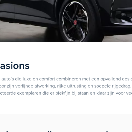
asions
uto’s die luxe en comfort combineren met een opvallend design
oor zijn verfijnde afwerking, rijke uitrusting en soepele rijged
eerde exemplaren die er piekfijn bij staan en klaar zijn voor veel