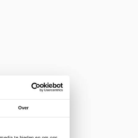
Over
 media te bieden en om ons