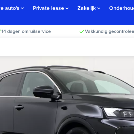
e auto's
Private lease
Zakelijk
Onderhou
14 dagen omruilservice
Vakkundig gecontrolee