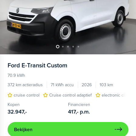
Ford
E-Transit Custom
70.9 kWh
372 km actieradius
71 kWh accu
2026
103 km
cruise control
Cruise control adaptief
electronic climate
Kopen
Financieren
32.947,-
417,-
p.m.
Bekijken