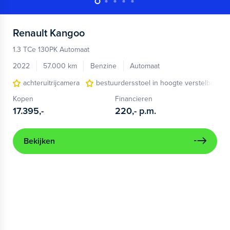
Renault
Kangoo
1.3 TCe 130PK Automaat
2022
57.000 km
Benzine
Automaat
achteruitrijcamera
bestuurdersstoel in hoogte verstelbaar
Kopen
Financieren
17.395,-
220,-
p.m.
Bekijken