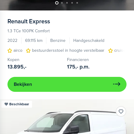
Renault
Express
1.3 TCe 100PK Comfort
2022
69.115 km
Benzine
Handgeschakeld
airco
bestuurdersstoel in hoogte verstelbaar
cruise con
Kopen
Financieren
13.895,-
175,-
p.m.
Bekijken
Beschikbaar