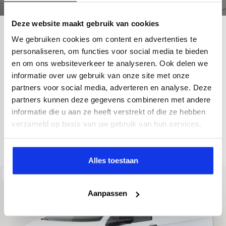
Deze website maakt gebruik van cookies
VW-Bedrijfswagens
E-Transporter
We gebruiken cookies om content en advertenties te
70.9 kWh
personaliseren, om functies voor social media te bieden
en om ons websiteverkeer te analyseren. Ook delen we
372 km actieradius
71 kWh accu
2026
100 km
informatie over uw gebruik van onze site met onze
cruise control
Cruise control adaptief
electronic climate
partners voor social media, adverteren en analyse. Deze
Kopen
Financieren
partners kunnen deze gegevens combineren met andere
32.945,-
417,-
p.m.
informatie die u aan ze heeft verstrekt of die ze hebben
verzameld op basis van uw gebruik van hun services.
Bekijken
Alles toestaan
Beschikbaar
Aanpassen