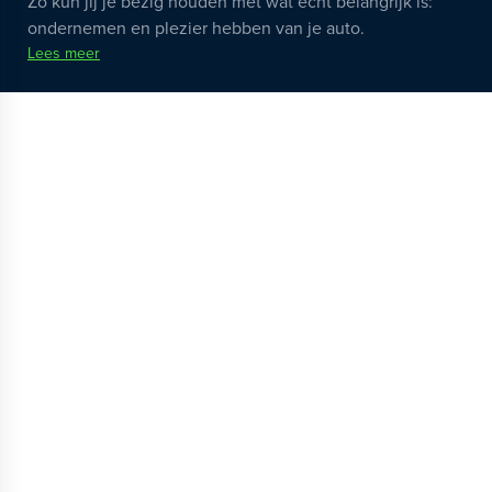
Zo kun jij je bezig houden met wat echt belangrijk is:
ondernemen en plezier hebben van je auto.
Lees meer