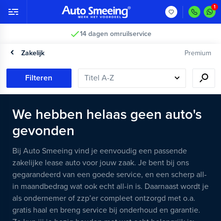
14 dagen omruilservice
Zakelijk
Premium
Filteren
We hebben helaas geen auto's
gevonden
Bij Auto Smeeing vind je eenvoudig een passende
zakelijke lease auto voor jouw zaak. Je bent bij ons
gegarandeerd van een goede service, en een scherp all-
in maandbedrag wat ook echt all-in is. Daarnaast wordt je
als ondernemer of zzp’er compleet ontzorgd met o.a.
gratis haal en breng service bij onderhoud en garantie.