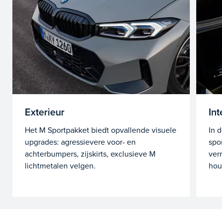
Exterieur
Int
Het M Sportpakket biedt opvallende visuele
In 
upgrades: agressievere voor- en
spo
achterbumpers, zijskirts, exclusieve M
ver
lichtmetalen velgen.
hou