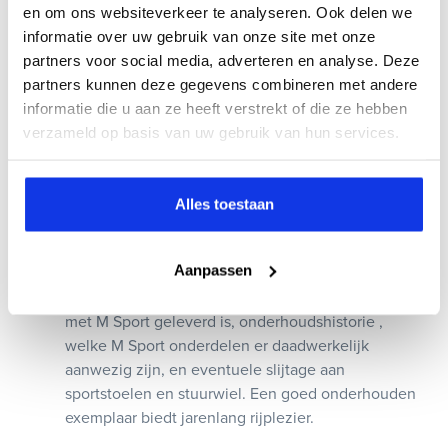
echte BMW M (zoals de M3, M4, M5) heeft
en om ons websiteverkeer te analyseren. Ook delen we
aanzienlijk meer vermogen, aangepaste onderstel,
informatie over uw gebruik van onze site met onze
remmen, aandrijflijn.
partners voor social media, adverteren en analyse. Deze
partners kunnen deze gegevens combineren met andere
Hoe herken je een BMW met M Sport?
informatie die u aan ze heeft verstrekt of die ze hebben
Je herkent een BMW met M sport pakket meestal
verzameld op basis van uw gebruik van hun services.
aan M-logo's op het stuur of exterieur. Grotere
velgen, sportstoelen, sportievere bumpers en
eventueel donkere raamomlijsting (Shadow Line).
Alles toestaan
Waar let je op bij een BMW M Sport occasion?
Aanpassen
Wanneer je een BMW M Sport occasion bekijkt, is
het verstandig om te letten op of de auto origineel
met M Sport geleverd is, onderhoudshistorie ,
welke M Sport onderdelen er daadwerkelijk
aanwezig zijn, en eventuele slijtage aan
sportstoelen en stuurwiel. Een goed onderhouden
exemplaar biedt jarenlang rijplezier.