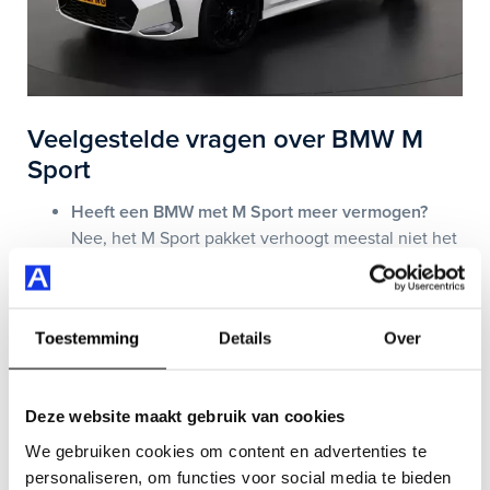
Veelgestelde vragen over BMW M
Sport
Heeft een BMW met M Sport meer vermogen?
Nee, het M Sport pakket verhoogt meestal niet het
motorvermogen. Dit pakket richt zich vooral op
design en uitstraling. Als je meer vermogen zoekt
dan moet je kijken naar echte M-modellen zoals de
Toestemming
Details
Over
M3 en M5.
Wat is het verschil tussen M Sport en een echte
Deze website maakt gebruik van cookies
BMW M?
Een BMW M Sport is een gewone BMW met een
We gebruiken cookies om content en advertenties te
sportpakket, hierdoor oogt de auto sportiever. Een
personaliseren, om functies voor social media te bieden