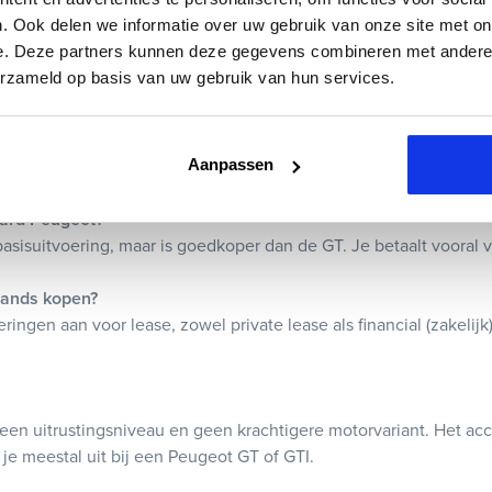
 GT?
. Ook delen we informatie over uw gebruik van onze site met on
ng, luxe en technologie, vaak zonder motorupgrades. Daarentege
e. Deze partners kunnen deze gegevens combineren met andere i
tigere motoropties.
erzameld op basis van uw gebruik van hun services.
?
rille, bumpers, en velgen. Premium interieur met sportstoelen, 
Aanpassen
ijhulpsystemen.
aard Peugeot?
asisuitvoering, maar is goedkoper dan de GT. Je betaalt vooral vo
hands kopen?
ringen aan voor lease, zowel private lease als financial (zakelijk)
een uitrustingsniveau en geen krachtigere motorvariant. Het accen
 je meestal uit bij een Peugeot GT of GTI.