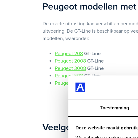
Peugeot modellen met
De exacte uitrusting kan verschillen per mo
uitvoering. De GT-Line is beschikbaar op ve
modellen, waaronder:
Peugeot 208
GT-Line
Peugeot 2008
GT-Line
Peugeot 3008
GT-Line
Peugeot 508
GT-Line
Peugeot 5008
GT-Line
Toestemming
Veelgestelde vragen o
Deze website maakt gebruik
We gebruiken cookies om cont