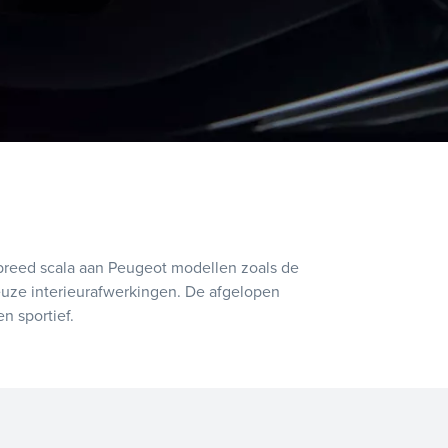
 breed scala aan Peugeot modellen zoals de
uze interieurafwerkingen. De afgelopen
n sportief.