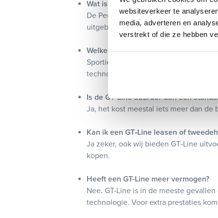
Wat is het verschil tussen GT‑Line en
websiteverkeer te analyseren
De Peugeot GT-Line biedt vooral styli
media, adverteren en analys
uitgebreidere uitrusting én vaak krach
verstrekt of die ze hebben v
Welke extra functies heeft de GT‑Line
Sportieve exterieurdetails, denk aan g
technologie zoals LED verlichting en r
Is de GT‑Line duurder dan een stand
Ja, het kost meestal iets meer dan de b
Kan ik een GT‑Line leasen of tweede
Ja zeker, ook wij bieden GT‑Line uitvoe
kopen.
Heeft een GT-Line meer vermogen?
Nee
.
GT-Line is in de meeste gevallen 
technologie. Voor extra prestaties kom