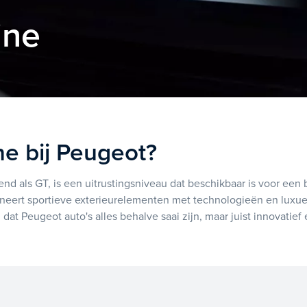
ine
ne bij Peugeot?
d als GT, is een uitrustingsniveau dat beschikbaar is voor een
neert sportieve exterieurelementen met technologieën en luxue
at Peugeot auto's alles behalve saai zijn, maar juist innovatief e