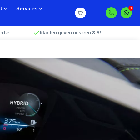
d
Services
rd >
Klanten geven ons een 8,5!