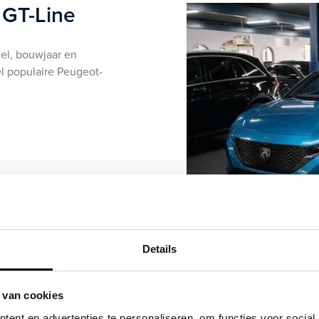
 GT-Line
del, bouwjaar en
el populaire Peugeot-
Details
ver de Peugeot GT-Line
 van cookies
ent en advertenties te personaliseren, om functies voor social