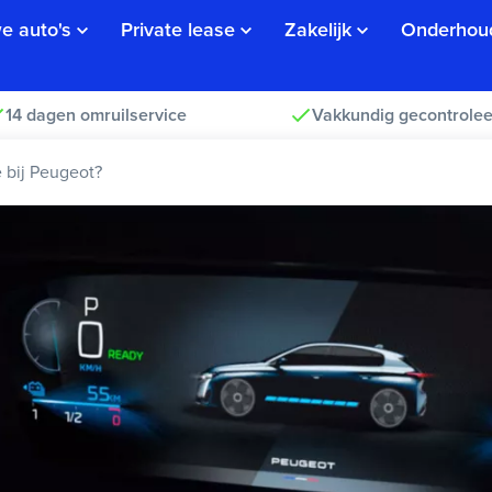
e auto's
Private lease
Zakelijk
Onderhou
14 dagen omruilservice
Vakkundig gecontrolee
 bij Peugeot?