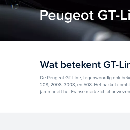
Peugeot GT-L
Wat betekent GT-Li
De Peugeot GT-Line, tegenwoordig ook beken
208, 2008, 3008, en 508. Het pakket combi
jaren heeft het Franse merk zich al bewezen d