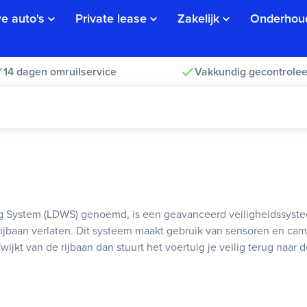
e auto's
Private lease
Zakelijk
Onderhou
14 dagen omruilservice
Vakkundig gecontrolee
ng System (LDWS) genoemd, is een geavanceerd veiligheidssyste
baan verlaten. Dit systeem maakt gebruik van sensoren en camer
kt van de rijbaan dan stuurt het voertuig je veilig terug naar de 