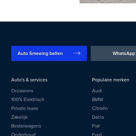
Auto Smeeing bellen
WhatsApp
Auto's & services
Populaire merken
Occasions
Audi
100% Elektrisch
BMW
Private lease
Citroën
Zakelijk
Dacia
Bestelwagens
Fiat
Onderhoud
Ford