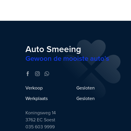
Auto Smeeing
Gewoon de mooiste auto’s
Verkoop
Gesloten
Werkplaats
Gesloten
Koningsweg 14
3762 EC Soest
035 603 9999