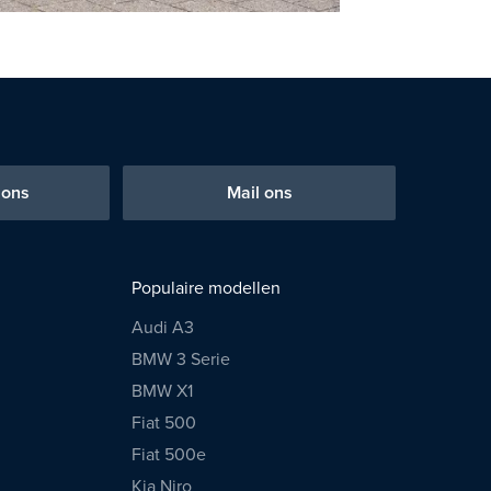
 ons
Mail ons
Populaire modellen
Audi A3
BMW 3 Serie
BMW X1
Fiat 500
Fiat 500e
Kia Niro