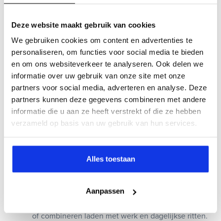
weer verder te rijden.
Hoe betaal je bij een laadpaal?
Deze website maakt gebruik van cookies
We gebruiken cookies om content en advertenties te
Betalen bij een laadpaal kan op verschillende manieren,
personaliseren, om functies voor social media te bieden
afhankelijk van het type laadpunt en het laadnetwerk. Zo
en om ons websiteverkeer te analyseren. Ook delen we
is het mogelijk om met een app, creditcard of met
informatie over uw gebruik van onze site met onze
bankpas te betalen. Een veelgebruikte methode is het
partners voor social media, adverteren en analyse. Deze
gebruik van een laadpas zoals die van de
ANWB
, deze
partners kunnen deze gegevens combineren met andere
wordt op veel plekken geaccepteerd, binnen en
informatie die u aan ze heeft verstrekt of die ze hebben
buitenland.
verzameld op basis van uw gebruik van hun services.
Veelgestelde vragen over het
opladen van een elektrische auto
Alles toestaan
Hoevaak moet je een elektrische auto opladen?
Aanpassen
De hangt af van je rijgedrag en batterijgrootte.
Veel mensen laden een EV enkele keren per week
of combineren laden met werk en dagelijkse ritten.