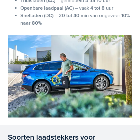
Thuisladen (AC)
– gemiddeld
4 tot 10 uur
Openbare laadpaal (AC)
– vaak
4 tot 8 uur
Snelladen (DC)
–
20 tot 40 min
van ongeveer
10%
naar 80%
Soorten laadstekkers voor