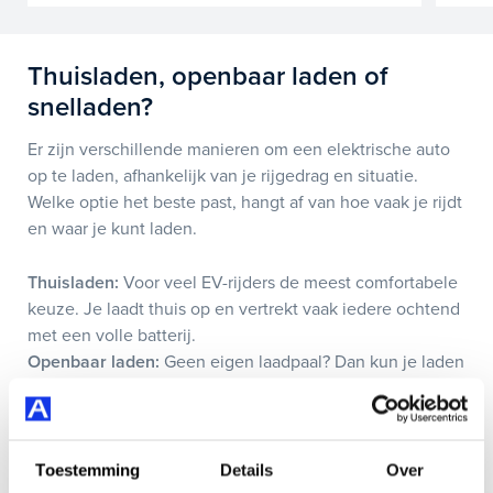
Thuisladen, openbaar laden of
snelladen?
Er zijn verschillende manieren om een elektrische auto
op te laden, afhankelijk van je rijgedrag en situatie.
Welke optie het beste past, hangt af van hoe vaak je rijdt
en waar je kunt laden.
Thuisladen:
Voor veel EV-rijders de meest comfortabele
keuze. Je laadt thuis op en vertrekt vaak iedere ochtend
met een volle batterij.
Openbaar laden:
Geen eigen laadpaal? Dan kun je laden
bij openbare laadpunten in woonwijken, parkeergarages
of op werk.
Snelladen:
Ideaal onderweg of tijdens langere ritten.
Binnen korte tijd laad je voldoende actieradius bij om
Toestemming
Details
Over