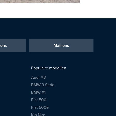
 ons
Mail ons
Populaire modellen
Audi A3
BMW 3 Serie
BMW X1
Fiat 500
Fiat 500e
Kia Niro