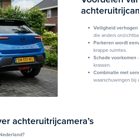
achteruitrijc
Veiligheid verhogen
die anders onzichtbaa
Parkeren wordt een
krappe ruimtes.
Schade voorkomen
–
krassen.
Combinatie met sen
waarschuwingen bij 
er achteruitrijcamera’s
n Nederland?