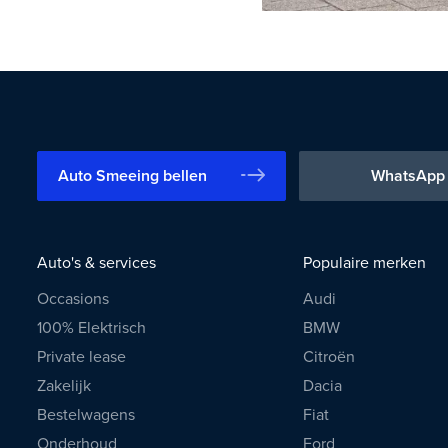
Auto Smeeing bellen
WhatsApp
Auto's & services
Populaire merken
Occasions
Audi
100% Elektrisch
BMW
Private lease
Citroën
Zakelijk
Dacia
Bestelwagens
Fiat
Onderhoud
Ford