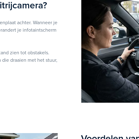
trijcamera?
kenplaat achter. Wanneer je
erandert je infotaintscherm
tand zien tot obstakels.
die draaien met het stuur,
Voordelen va