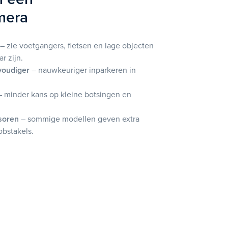
amera
– zie voetgangers, fietsen en lage objecten
r zijn.
voudiger
– nauwkeuriger inparkeren in
 minder kans op kleine botsingen en
soren
– sommige modellen geven extra
obstakels.