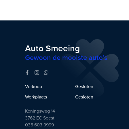
Auto Smeeing
Gewoon de mooiste auto’s
Verkoop
Gesloten
Werkplaats
Gesloten
Koningsweg 14
3762 EC Soest
035 603 9999