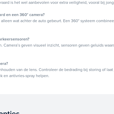
teraard is het wel aanbevolen voor extra veiligheid, vooral bij jo
aard en een 360° camera?
t alleen wat achter de auto gebeurt. Een 360° systeem combinee
parkeersensoren?
 Camera’s geven visueel inzicht, sensoren geven geluids waar
mera?
houden van de lens. Controleer de bedrading bij storing of laat j
 en antivries-spray helpen.
opties