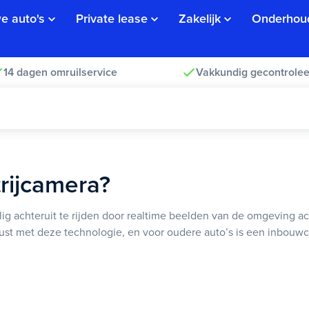
e auto's
Private lease
Zakelijk
Onderhou
14 dagen omruilservice
Vakkundig gecontrolee
trijcamera?
ilig achteruit te rijden door realtime beelden van de omgeving 
ust met deze technologie, en voor oudere auto’s is een inbouw