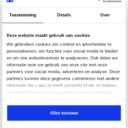
Toestemming
Details
Over
Schadevrije jaren
Deze website maakt gebruik van cookies
Weet u het exacte aantal dan kunt u dat invullen bij
opmerkingen (onderaan dit formulier). Dit helpt ons om
We gebruiken cookies om content en advertenties te
een zo scherp mogelijk voorstel te maken,.
personaliseren, om functies voor social media te bieden
en om ons websiteverkeer te analyseren. Ook delen we
0 tot 6 jaar
informatie over uw gebruik van onze site met onze
6 tot 14 jaar
partners voor social media, adverteren en analyse. Deze
15 jaar of meer
partners kunnen deze gegevens combineren met andere
informatie die u aan ze heeft verstrekt of die ze hebben
verzameld op basis van uw gebruik van hun services.
Wilt u evt. gebruikmaken van een gunstige 2e auto-
regeling met maximale korting?
Alles toestaan