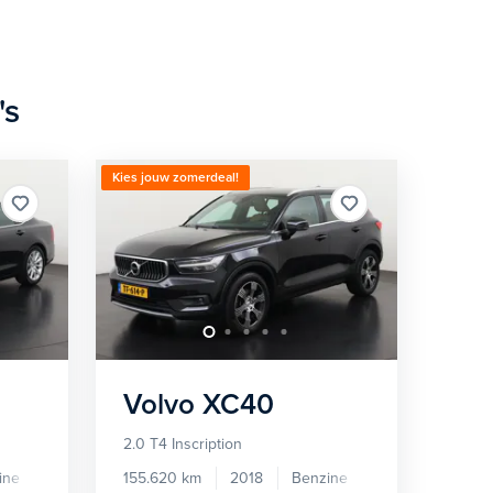
's
Kies jouw zomerdeal!
Volvo
XC40
2.0 T4 Inscription
ine
155.620 km
2018
Benzine