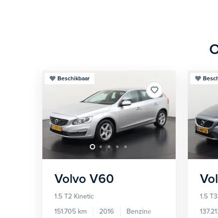
O
Beschikbaar
Besch
Volvo
V60
Vo
1.5 T2 Kinetic
1.5 T3
151.705 km
2016
Benzine
137.2