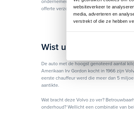
ondernemer ook van fiscale voordelen. Wij b
websiteverkeer te analyseren
offerte verzorgen wij de financiering en kan j
media, adverteren en analys
verstrekt of die ze hebben v
Wist u dat?
De auto met de hoogst genoteerd aantal kilo
Amerikaan Irv Gordon kocht in 1966 zijn Vol
eerste chauffeur werd die meer dan 5 miljoe
aantikte.
Wat bracht deze Volvo zo ver? Betrouwbaar
onderhoud? Wellicht een combinatie van be