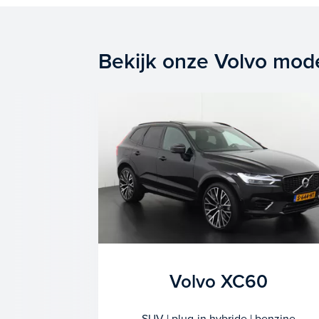
Bekijk onze Volvo mod
Volvo XC60
SUV | plug-in hybride | benzine