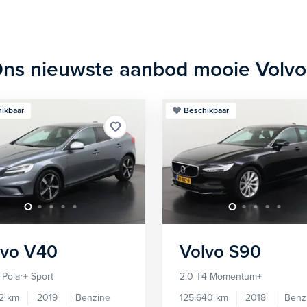
ns nieuwste aanbod mooie Volvo
ikbaar
Beschikbaar
lvo
V40
Volvo
S90
 Polar+ Sport
2.0 T4 Momentum+
12 km
2019
Benzine
125.640 km
2018
Benz