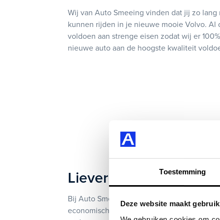
Wij van Auto Smeeing vinden dat jij zo lang
kunnen rijden in je nieuwe mooie Volvo. Al
voldoen aan strenge eisen zodat wij er 100% 
nieuwe auto aan de hoogste kwaliteit voldoe
Toestemming
Liever een Volvo occas
Bij Auto Smeeing heb je de mogelijkheid om je
Deze website maakt gebruik
economisch eigenaar van de auto. Dit betekent
We gebruiken cookies om cont