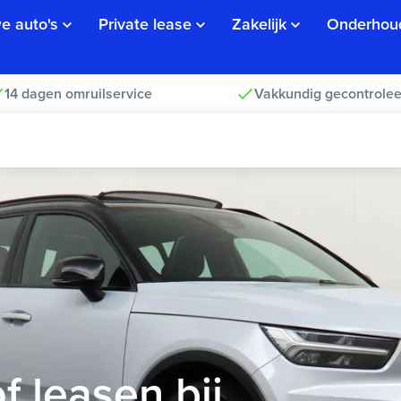
e auto's
Private lease
Zakelijk
Onderhou
14 dagen omruilservice
Vakkundig gecontrolee
f leasen bij