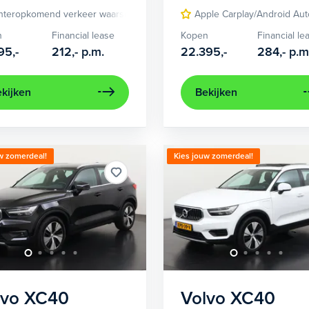
non koplampen adaptief
hteropkomend verkeer waarschuwing
cruise control
achteruitrijcamera
Apple Carplay/Android Aut
electronic climate contro
Auton
n
Financial lease
Kopen
Financial le
95,-
212,-
p.m.
22.395,-
284,-
p.m
kijken
Bekijken
w zomerdeal!
Kies jouw zomerdeal!
lvo
XC40
Volvo
XC40