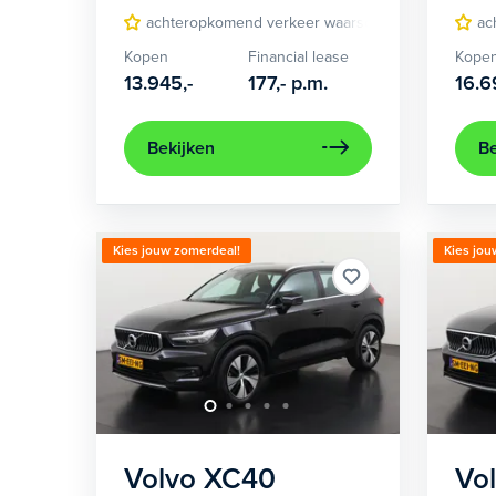
achteropkomend verkeer waarschuwing
bi-xe
ac
Kopen
Financial lease
Kope
13.945,-
177,-
p.m.
16.6
Bekijken
Be
Kies jouw zomerdeal!
Kies jou
Volvo
XC40
Vo