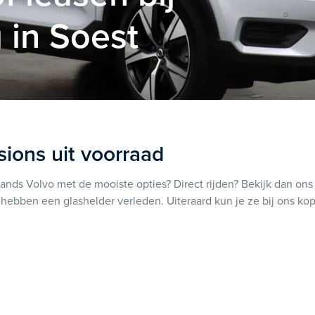
 in Soest
ions uit voorraad
nds Volvo met de mooiste opties? Direct rijden? Bekijk dan ons
 en hebben een glashelder verleden. Uiteraard kun je ze bij ons kop