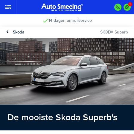
14 dagen omruilservice
Skoda
SKODA Superb
De mooiste Skoda Superb's