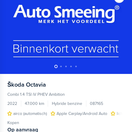
Škoda
Octavia
Combi 1.4 TSI iV PHEV Ambition
2022
47.000 km
Hybride benzine
087165
airco (automatisch)
Apple Carplay/Android Auto
lichtmet
Kopen
Op aanvraag