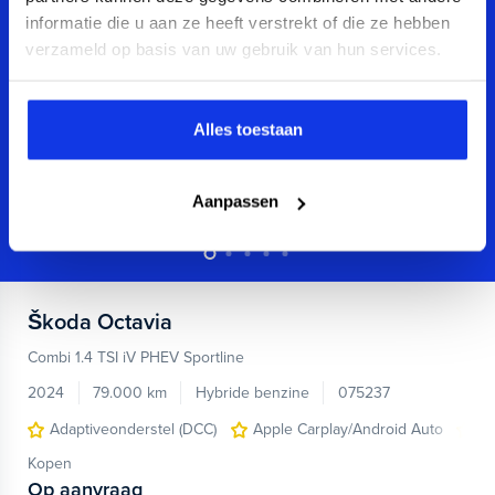
informatie die u aan ze heeft verstrekt of die ze hebben
verzameld op basis van uw gebruik van hun services.
Alles toestaan
Aanpassen
Škoda
Octavia
Combi 1.4 TSI iV PHEV Sportline
2024
79.000 km
Hybride benzine
075237
Adaptiveonderstel (DCC)
Apple Carplay/Android Auto
cr
Kopen
Op aanvraag