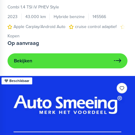
Combi 1.4 TSI iV PHEV Style
2023
43.000 km
Hybride benzine
145566
Apple Carplay/Android Auto
cruise control adaptief
head
Kopen
Op aanvraag
Bekijken
Beschikbaar