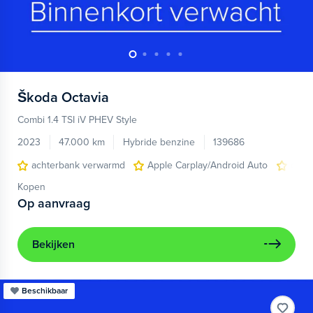
Škoda
Octavia
Combi 1.4 TSI iV PHEV Style
2023
47.000 km
Hybride benzine
139686
achterbank verwarmd
Apple Carplay/Android Auto
cruis
Kopen
Op aanvraag
Bekijken
Beschikbaar