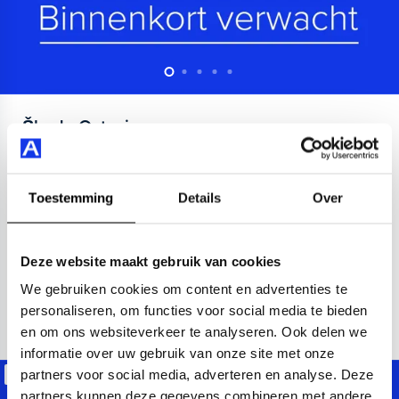
Škoda
Octavia
Combi 1.4 TSI iV PHEV Ambition
2023
28.000 km
Benzine
101385
Toestemming
Details
Over
airco (automatisch)
Apple Carplay/Android Auto
navigati
Kopen
Op aanvraag
Deze website maakt gebruik van cookies
We gebruiken cookies om content en advertenties te
personaliseren, om functies voor social media te bieden
Bekijken
en om ons websiteverkeer te analyseren. Ook delen we
informatie over uw gebruik van onze site met onze
partners voor social media, adverteren en analyse. Deze
Beschikbaar
partners kunnen deze gegevens combineren met andere