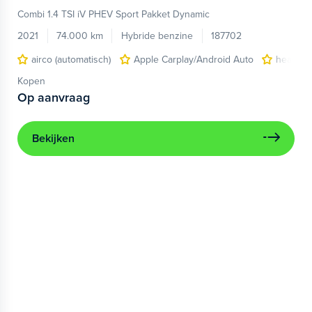
Combi 1.4 TSI iV PHEV Sport Pakket Dynamic
2021
74.000 km
Hybride benzine
187702
airco (automatisch)
Apple Carplay/Android Auto
head-up
Kopen
Op aanvraag
Bekijken