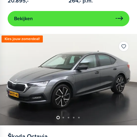
20.895,-
264,-
p.m.
Bekijken
Kies jouw zomerdeal!
Škoda
Octavia