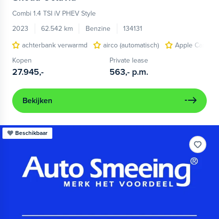
Combi 1.4 TSI iV PHEV Style
2023
62.542 km
Benzine
134131
achterbank verwarmd
airco (automatisch)
Apple Carplay
Kopen
Private lease
27.945,-
563,-
p.m.
Bekijken
Beschikbaar