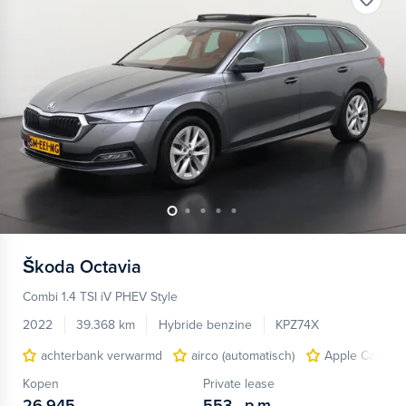
Škoda
Octavia
Combi 1.4 TSI iV PHEV Style
2022
39.368 km
Hybride benzine
KPZ74X
achterbank verwarmd
airco (automatisch)
Apple Carplay
Kopen
Private lease
26.945,-
553,-
p.m.