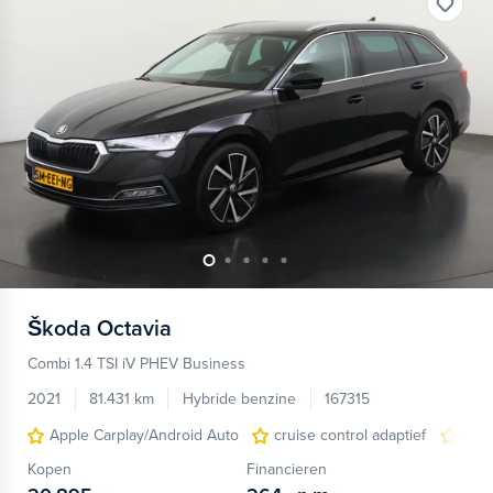
Škoda
Octavia
Combi 1.4 TSI iV PHEV Business
2021
81.431 km
Hybride benzine
167315
Apple Carplay/Android Auto
cruise control adaptief
dode
Kopen
Financieren