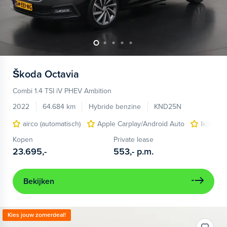
Škoda
Octavia
Combi 1.4 TSI iV PHEV Ambition
2022
64.684 km
Hybride benzine
KND25N
airco (automatisch)
Apple Carplay/Android Auto
lichtmet
Kopen
Private lease
23.695,-
553,-
p.m.
Bekijken
Kies jouw zomerdeal!