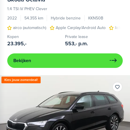
1.4 TSI iV PHEV Clever
2022
54.355 km
Hybride benzine
KKN50B
airco (automatisch)
Apple Carplay/Android Auto
lichtmet
Kopen
Private lease
23.395,-
553,-
p.m.
Bekijken
Kies jouw zomerdeal!