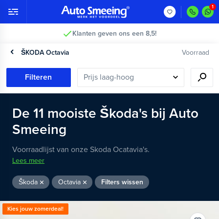
Klanten geven ons een 8,5!
ŠKODA Octavia
Voorraad
Filteren
De
11
mooiste
Škoda's
bij Auto
Smeeing
Voorraadlijst van onze Skoda Ocatavia's.
Lees meer
Škoda
Octavia
Filters wissen
Kies jouw zomerdeal!