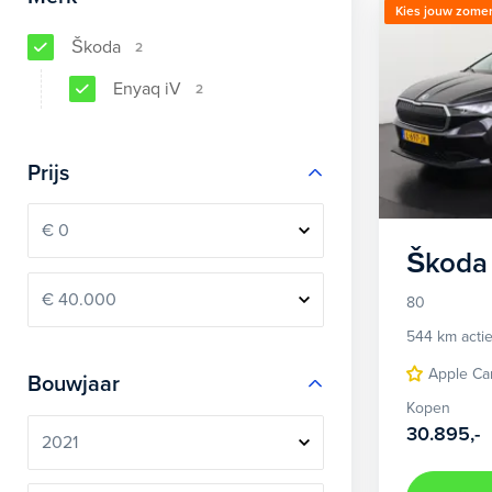
Kies jouw zomer
Škoda
2
Enyaq iV
2
Prijs
Škoda
80
544 km actie
Apple Ca
Bouwjaar
Kopen
30.895,-