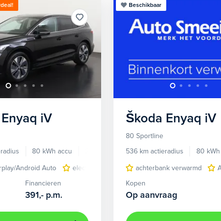
deal!
Beschikbaar
Enyaq iV
Škoda
Enyaq iV
80 Sportline
radius
80 kWh accu
2021
78.303 km
536 km actieradius
80 kWh
rplay/Android Auto
electronic climate controle
achterbank verwarmd
lederen bekledi
Financieren
Kopen
391,-
p.m.
Op aanvraag