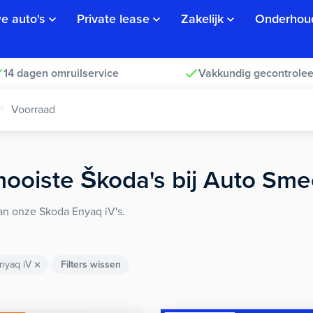
e auto's
Private lease
Zakelijk
Onderhou
14 dagen omruilservice
Vakkundig gecontrolee
Voorraad
ooiste
Škoda's
bij Auto Sme
van onze Skoda Enyaq iV's.
nyaq iV
Filters wissen