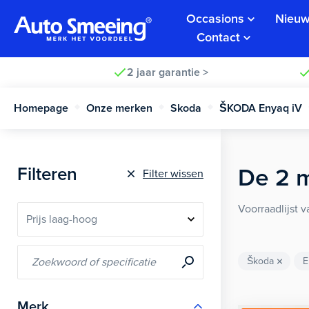
Occasions
Nieuw
Contact
2 jaar garantie >
Homepage
Onze merken
Skoda
ŠKODA Enyaq iV
Filteren
De
2
m
Filter wissen
Voorraadlijst 
Škoda
E
Merk