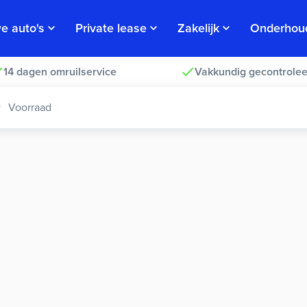
e auto's
Private lease
Zakelijk
Onderhou
14 dagen omruilservice
Vakkundig gecontrolee
Voorraad