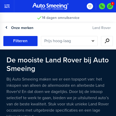
14 dagen omruilservice
Onze merken
Land Rover
Filteren
De
mooiste
Land Rover
bij Auto
Smeeing
Bij Auto Smeeing maken we er een topsport van: het
inkopen van alleen de allermooiste en allerbeste Land
Rover's! En dat doen we dagelijks. Door bij de inkoop
selectief te werk te gaan, bieden we je uitsluitend auto’s
van de beste kwaliteit. Stuk voor stuk unieke Land Rover
occasions met uitgebreide specificaties en een lage