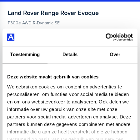
Land Rover
Range Rover Evoque
P300e AWD R-Dynamic SE
2023
45.000 km
Hybride benzine
Automaat
achteruitrijcamera
Apple Carplay/Android Auto
audio ins
Kopen
Toestemming
Details
Over
Op aanvraag
Deze website maakt gebruik van cookies
Bekijken
We gebruiken cookies om content en advertenties te
personaliseren, om functies voor social media te bieden
en om ons websiteverkeer te analyseren. Ook delen we
informatie over uw gebruik van onze site met onze
partners voor social media, adverteren en analyse. Deze
partners kunnen deze gegevens combineren met andere
informatie die u aan ze heeft verstrekt of die ze hebben
verzameld op basis van uw gebruik van hun services.