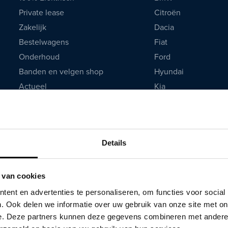
Private lease
Citroën
Zakelijk
Dacia
Bestelwagens
Fiat
Onderhoud
Ford
Banden en velgen shop
Hyundai
Actueel
Kia
De mooiste hybride auto's
Lynk & Co
Mazda
Mercedes
Details
Mitsubishi
Opel
Peugeot
 van cookies
Renault
ent en advertenties te personaliseren, om functies voor social
Seat
. Ook delen we informatie over uw gebruik van onze site met on
e. Deze partners kunnen deze gegevens combineren met andere i
Skoda