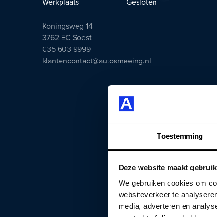
Werkplaats
Gesloten
Koningsweg 14
3762 EC Soest
035 603 9999
klantencontact@autosmeeing.nl
Toestemming
Deze website maakt gebruik
We gebruiken cookies om cont
websiteverkeer te analyseren
media, adverteren en analys