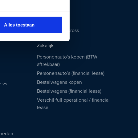
Volvo XC60
Hyundai KONA
Citroën C3
Alles toestaan
Citroën C5 Aircross
Zakelijk
Personenauto's kopen (BTW
aftrekbaar)
Personenauto’s (financial lease)
Bestelwagens kopen
e vs
Bestelwagens (financial lease)
Verschil full operational / financial
lease
rheden