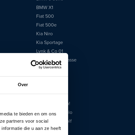
BMW X1
Fiat 500
Fiat 500e
Kia Niro
Kia Sportage
Lynk & Co 01
Mercedes A-Klasse
Opel Corsa
Peugeot 208
Over
Polestar 2
Tesla Model 3
Volkswagen Up!
Volkswagen Polo
 media te bieden en om ons
Volkswagen Golf
ze partners voor social
nformatie die u aan ze heeft
Volvo XC40