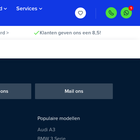
d
Services
rd >
Klanten geven ons een 8,5!
 ons
Mail ons
Populaire modellen
Audi A3
BMW 3 Serie