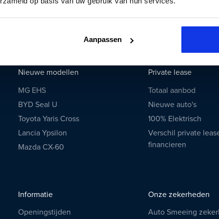
erzameld op basis van uw gebruik van hun services.
Tesla
Toyota
Volkswagen
Aanpassen
Volvo
Nieuwe modellen
Private lease
MG EHS
Totaal aanbod
BYD Seal U
Nieuwe auto's
Toyota Yaris Cross
100% Elektrisch
Lancia Ypsilon
Verschil private leas
financieren
Mazda CX-60
Informatie
Onze zekerheden
Openingstijden
Auto Smeeing zeke