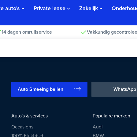
e auto's
Private lease
Zakelijk
Onderhou
14 dagen omruilservice
Vakkundig gecontrolee
Auto Smeeing bellen
WhatsApp
Auto's & services
Populaire merken
Occasions
Audi
100% Elektrisch
BMW